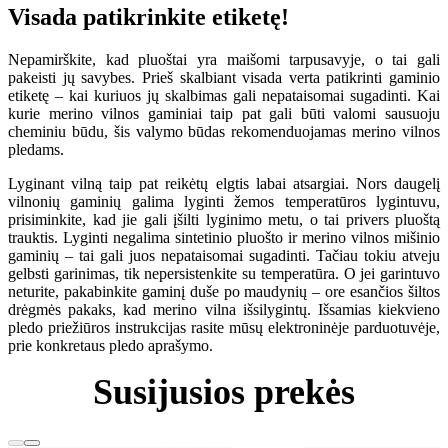
Visada patikrinkite etiketę!
Nepamirškite, kad pluoštai yra maišomi tarpusavyje, o tai gali
pakeisti jų savybes. Prieš skalbiant visada verta patikrinti gaminio
etiketę – kai kuriuos jų skalbimas gali nepataisomai sugadinti. Kai
kurie merino vilnos gaminiai taip pat gali būti valomi sausuoju
cheminiu būdu, šis valymo būdas rekomenduojamas merino vilnos
pledams.
Lyginant vilną taip pat reikėtų elgtis labai atsargiai. Nors daugelį
vilnonių gaminių galima lyginti žemos temperatūros lygintuvu,
prisiminkite, kad jie gali įšilti lyginimo metu, o tai privers pluoštą
trauktis. Lyginti negalima sintetinio pluošto ir merino vilnos mišinio
gaminių – tai gali juos nepataisomai sugadinti. Tačiau tokiu atveju
gelbsti garinimas, tik nepersistenkite su temperatūra. O jei garintuvo
neturite, pakabinkite gaminį duše po maudynių – ore esančios šiltos
drėgmės pakaks, kad merino vilna išsilygintų. Išsamias kiekvieno
pledo priežiūros instrukcijas rasite mūsų elektroninėje parduotuvėje,
prie konkretaus pledo aprašymo.
Susijusios prekės