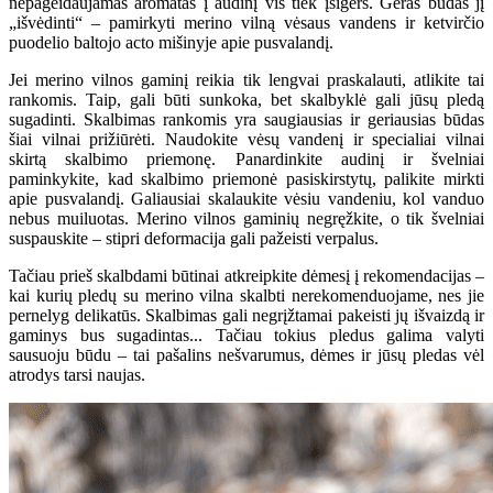
nepageidaujamas aromatas į audinį vis tiek įsigers. Geras būdas jį
„išvėdinti“ – pamirkyti merino vilną vėsaus vandens ir ketvirčio
puodelio baltojo acto mišinyje apie pusvalandį.
Jei merino vilnos gaminį reikia tik lengvai praskalauti, atlikite tai
rankomis. Taip, gali būti sunkoka, bet skalbyklė gali jūsų pledą
sugadinti. Skalbimas rankomis yra saugiausias ir geriausias būdas
šiai vilnai prižiūrėti. Naudokite vėsų vandenį ir specialiai vilnai
skirtą skalbimo priemonę. Panardinkite audinį ir švelniai
paminkykite, kad skalbimo priemonė pasiskirstytų, palikite mirkti
apie pusvalandį. Galiausiai skalaukite vėsiu vandeniu, kol vanduo
nebus muiluotas. Merino vilnos gaminių negręžkite, o tik švelniai
suspauskite – stipri deformacija gali pažeisti verpalus.
Tačiau prieš skalbdami būtinai atkreipkite dėmesį į rekomendacijas –
kai kurių pledų su merino vilna skalbti nerekomenduojame, nes jie
pernelyg delikatūs. Skalbimas gali negrįžtamai pakeisti jų išvaizdą ir
gaminys bus sugadintas... Tačiau tokius pledus galima valyti
sausuoju būdu – tai pašalins nešvarumus, dėmes ir jūsų pledas vėl
atrodys tarsi naujas.