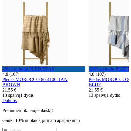
-20% su kodu PLEDISTAS
-20% su kodu PLEDI
4,8 (107)
4,8 (107)
Pledas MOROCCO 80-4106-TAN
Pledas MOROCCO 8
BROWN
BLUE
21,55 €
21,55 €
13 spalvų
1 dydis
13 spalvų
1 dydis
Dalintis
Prenumeruok naujienlaiškį!
Gauk -10% nuolaidą pirmam apsipirkimui