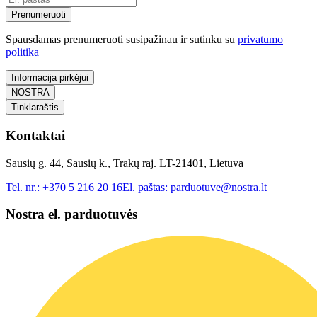
Prenumeruoti
Spausdamas prenumeruoti susipažinau ir sutinku su
privatumo
politika
Informacija pirkėjui
NOSTRA
Tinklaraštis
Kontaktai
Sausių g. 44, Sausių k., Trakų raj. LT-21401, Lietuva
Tel. nr.:
+370 5 216 20 16
El. paštas:
parduotuve@nostra.lt
Nostra el. parduotuvės