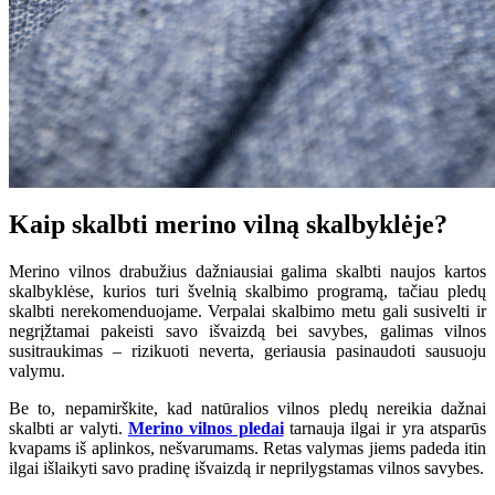
Kaip skalbti merino vilną skalbyklėje?
Merino vilnos drabužius dažniausiai galima skalbti naujos kartos
skalbyklėse, kurios turi švelnią skalbimo programą, tačiau pledų
skalbti nerekomenduojame. Verpalai skalbimo metu gali susivelti ir
negrįžtamai pakeisti savo išvaizdą bei savybes, galimas vilnos
susitraukimas – rizikuoti neverta, geriausia pasinaudoti sausuoju
valymu.
Be to, nepamirškite, kad natūralios vilnos pledų nereikia dažnai
skalbti ar valyti.
Merino vilnos pledai
tarnauja ilgai ir yra atsparūs
kvapams iš aplinkos, nešvarumams. Retas valymas jiems padeda itin
ilgai išlaikyti savo pradinę išvaizdą ir neprilygstamas vilnos savybes.