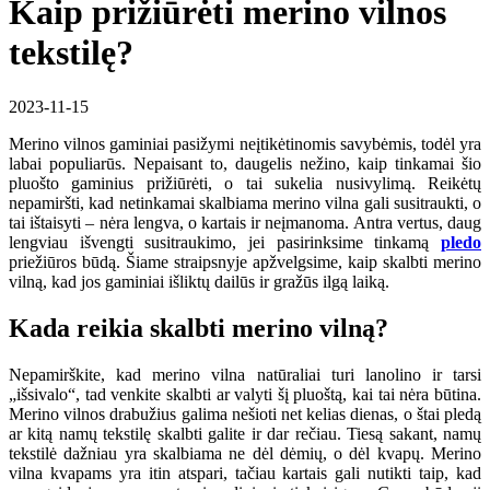
Kaip prižiūrėti merino vilnos
tekstilę?
2023-11-15
Merino vilnos gaminiai pasižymi neįtikėtinomis savybėmis, todėl yra
labai populiarūs. Nepaisant to, daugelis nežino, kaip tinkamai šio
pluošto gaminius prižiūrėti, o tai sukelia nusivylimą. Reikėtų
nepamiršti, kad netinkamai skalbiama merino vilna gali susitraukti, o
tai ištaisyti – nėra lengva, o kartais ir neįmanoma. Antra vertus, daug
lengviau išvengti susitraukimo, jei pasirinksime tinkamą
pledo
priežiūros būdą. Šiame straipsnyje apžvelgsime, kaip skalbti merino
vilną, kad jos gaminiai išliktų dailūs ir gražūs ilgą laiką.
Kada reikia skalbti merino vilną?
Nepamirškite, kad merino vilna natūraliai turi lanolino ir tarsi
„išsivalo“, tad venkite skalbti ar valyti šį pluoštą, kai tai nėra būtina.
Merino vilnos drabužius galima nešioti net kelias dienas, o štai pledą
ar kitą namų tekstilę skalbti galite ir dar rečiau. Tiesą sakant, namų
tekstilė dažniau yra skalbiama ne dėl dėmių, o dėl kvapų. Merino
vilna kvapams yra itin atspari, tačiau kartais gali nutikti taip, kad