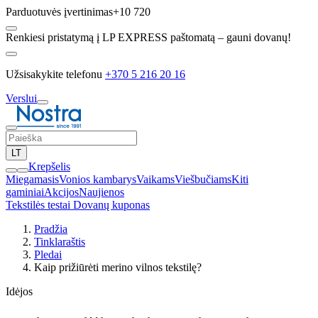
Parduotuvės įvertinimas
+10 720
Renkiesi pristatymą į LP EXPRESS paštomatą – gauni dovanų!
Užsisakykite telefonu
+370 5 216 20 16
Verslui
LT
Krepšelis
Miegamasis
Vonios kambarys
Vaikams
Viešbučiams
Kiti
gaminiai
Akcijos
Naujienos
Tekstilės testai
Dovanų kuponas
Pradžia
Tinklaraštis
Pledai
Kaip prižiūrėti merino vilnos tekstilę?
Idėjos