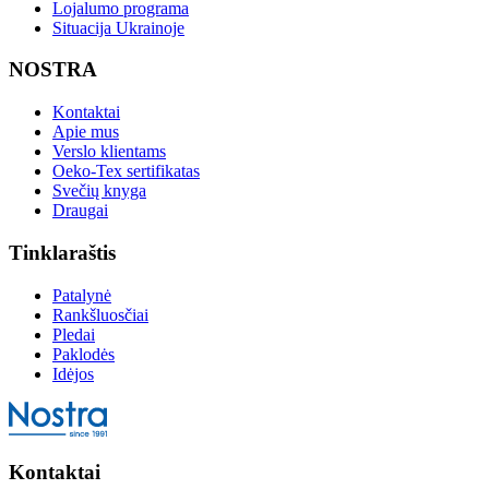
Lojalumo programa
Situacija Ukrainoje
NOSTRA
Kontaktai
Apie mus
Verslo klientams
Oeko-Tex sertifikatas
Svečių knyga
Draugai
Tinklaraštis
Patalynė
Rankšluosčiai
Pledai
Paklodės
Idėjos
Kontaktai