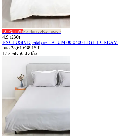
-25%
-25%
Exclusive
Exclusive
4,9 (230)
EXCLUSIVE patalynė TATUM 00-0400-LIGHT CREAM
nuo
28,61 €
38,15 €
17 spalvų
6 dydžiai