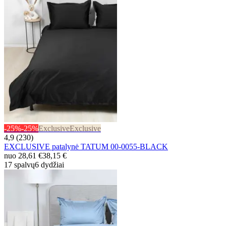
-25%
-25%
Exclusive
Exclusive
4,9 (230)
EXCLUSIVE patalynė TATUM 00-0055-BLACK
nuo
28,61 €
38,15 €
17 spalvų
6 dydžiai