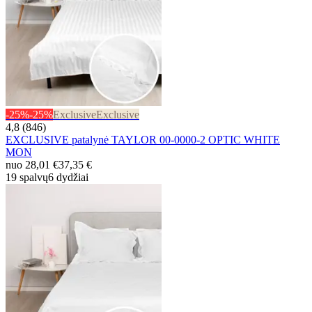
-25%
-25%
Exclusive
Exclusive
4,8 (846)
EXCLUSIVE patalynė TAYLOR 00-0000-2 OPTIC WHITE
MON
nuo
28,01 €
37,35 €
19 spalvų
6 dydžiai