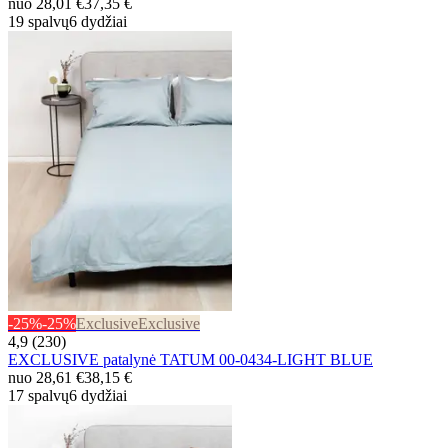
nuo
28,01 €
37,35 €
19 spalvų
6 dydžiai
-25%
-25%
Exclusive
Exclusive
4,9 (230)
EXCLUSIVE patalynė TATUM 00-0434-LIGHT BLUE
nuo
28,61 €
38,15 €
17 spalvų
6 dydžiai