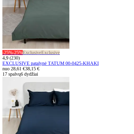
-25%
-25%
Exclusive
Exclusive
4,9 (230)
EXCLUSIVE patalynė TATUM 00-0425-KHAKI
nuo
28,61 €
38,15 €
17 spalvų
6 dydžiai