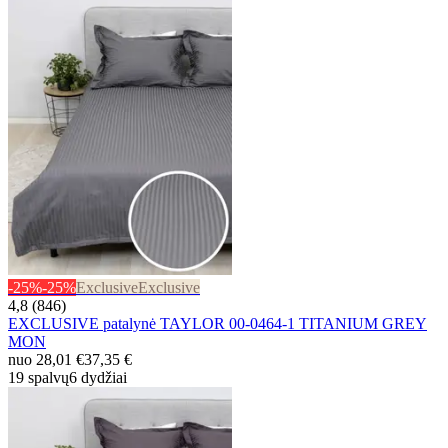
-25%
-25%
Exclusive
Exclusive
4,8 (846)
EXCLUSIVE patalynė TAYLOR 00-0464-1 TITANIUM GREY
MON
nuo
28,01 €
37,35 €
19 spalvų
6 dydžiai