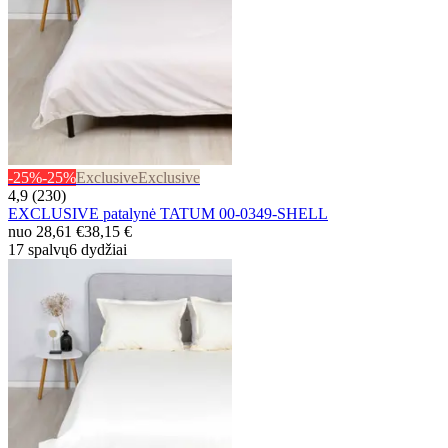
-25%
-25%
Exclusive
Exclusive
4,9 (230)
EXCLUSIVE patalynė TATUM 00-0349-SHELL
nuo
28,61 €
38,15 €
17 spalvų
6 dydžiai