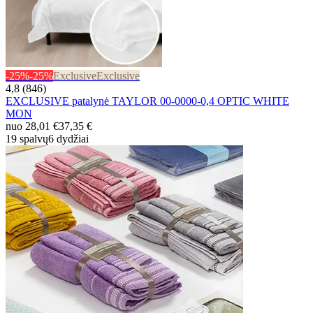
-25%
-25%
Exclusive
Exclusive
4,8 (846)
EXCLUSIVE patalynė TAYLOR 00-0000-0,4 OPTIC WHITE
MON
nuo
28,01 €
37,35 €
19 spalvų
6 dydžiai