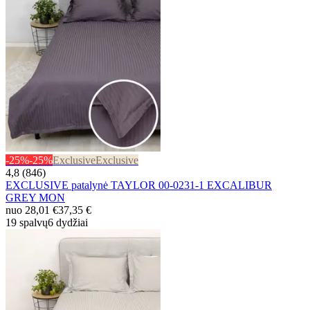
-25%
-25%
Exclusive
Exclusive
4,8 (846)
EXCLUSIVE patalynė TAYLOR 00-0231-1 EXCALIBUR
GREY MON
nuo
28,01 €
37,35 €
19 spalvų
6 dydžiai