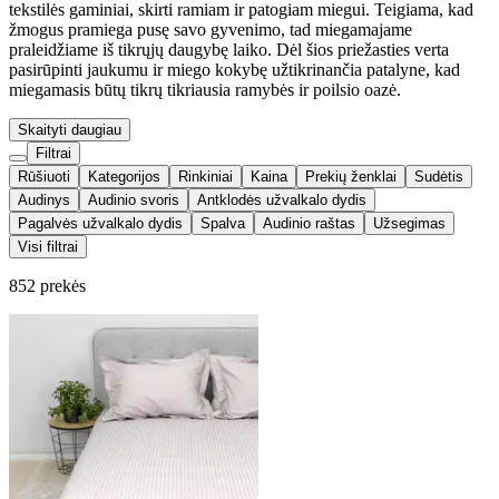
tekstilės gaminiai, skirti ramiam ir patogiam miegui. Teigiama, kad
žmogus pramiega pusę savo gyvenimo, tad miegamajame
praleidžiame iš tikrųjų daugybę laiko. Dėl šios priežasties verta
pasirūpinti jaukumu ir miego kokybę užtikrinančia patalyne,
kad
miegamasis būtų tikrų tikriausia ramybės ir poilsio oazė
.
Skaityti daugiau
Filtrai
Rūšiuoti
Kategorijos
Rinkiniai
Kaina
Prekių ženklai
Sudėtis
Audinys
Audinio svoris
Antklodės užvalkalo dydis
Pagalvės užvalkalo dydis
Spalva
Audinio raštas
Užsegimas
Visi filtrai
852 prekės