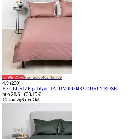
-25%
-25%
Exclusive
Exclusive
4,9 (230)
EXCLUSIVE patalynė TATUM 00-0432-DUSTY ROSE
nuo
28,61 €
38,15 €
17 spalvų
6 dydžiai