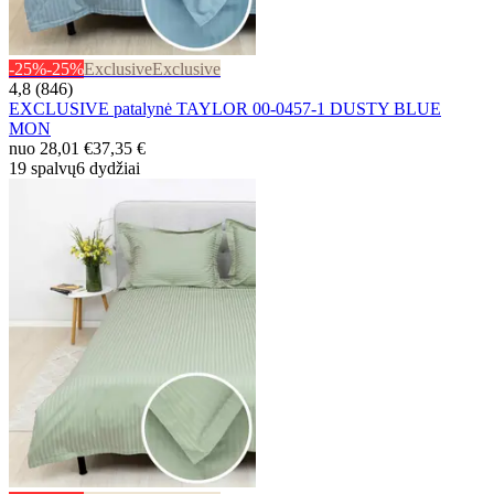
-25%
-25%
Exclusive
Exclusive
4,8 (846)
EXCLUSIVE patalynė TAYLOR 00-0457-1 DUSTY BLUE
MON
nuo
28,01 €
37,35 €
19 spalvų
6 dydžiai