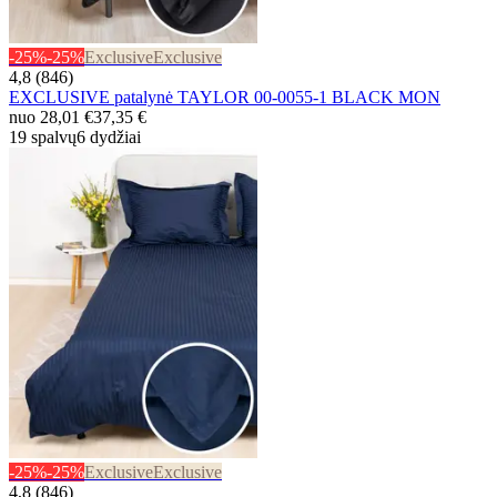
-25%
-25%
Exclusive
Exclusive
4,8 (846)
EXCLUSIVE patalynė TAYLOR 00-0055-1 BLACK MON
nuo
28,01 €
37,35 €
19 spalvų
6 dydžiai
-25%
-25%
Exclusive
Exclusive
4,8 (846)