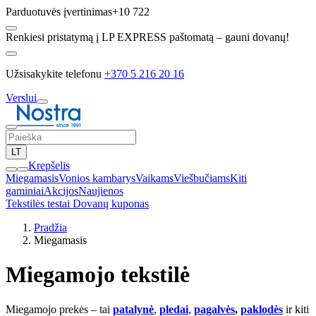
Parduotuvės įvertinimas
+10 722
Renkiesi pristatymą į LP EXPRESS paštomatą – gauni dovanų!
Užsisakykite telefonu
+370 5 216 20 16
Verslui
LT
Krepšelis
Miegamasis
Vonios kambarys
Vaikams
Viešbučiams
Kiti
gaminiai
Akcijos
Naujienos
Tekstilės testai
Dovanų kuponas
Pradžia
Miegamasis
Miegamojo tekstilė
Miegamojo prekės – tai
patalynė
,
pledai
,
pagalvės
,
paklodės
ir kiti