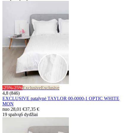
-25%
-25%
Exclusive
Exclusive
4,8 (846)
EXCLUSIVE patalynė TAYLOR 00-0000-1 OPTIC WHITE
MON
nuo
28,01 €
37,35 €
19 spalvų
6 dydžiai