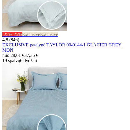
-25%
-25%
Exclusive
Exclusive
4,8 (846)
EXCLUSIVE patalynė TAYLOR 00-0144-1 GLACIER GREY
MON
nuo
28,01 €
37,35 €
19 spalvų
6 dydžiai