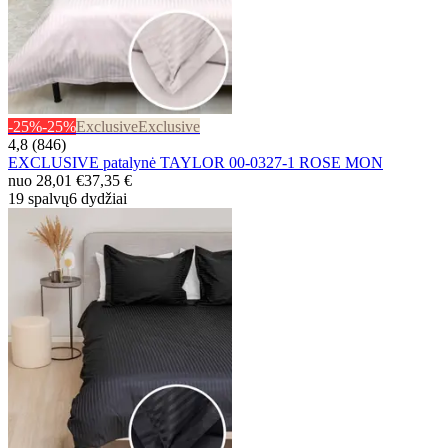
-25%
-25%
Exclusive
Exclusive
4,8 (846)
EXCLUSIVE patalynė TAYLOR 00-0327-1 ROSE MON
nuo
28,01 €
37,35 €
19 spalvų
6 dydžiai