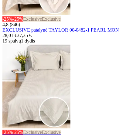
-25%
-25%
Exclusive
Exclusive
4,8 (846)
EXCLUSIVE patalynė TAYLOR 00-0482-1 PEARL MON
28,01 €
37,35 €
19 spalvų
1 dydis
-25%
-25%
Exclusive
Exclusive