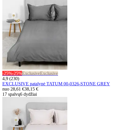
-25%
-25%
Exclusive
Exclusive
4,9 (230)
EXCLUSIVE patalynė TATUM 00-0326-STONE GREY
nuo
28,61 €
38,15 €
17 spalvų
6 dydžiai