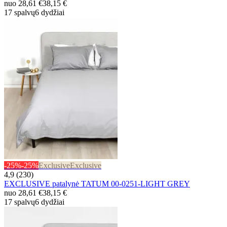
nuo
28,61 €
38,15 €
17 spalvų
6 dydžiai
-25%
-25%
Exclusive
Exclusive
4,9 (230)
EXCLUSIVE patalynė TATUM 00-0251-LIGHT GREY
nuo
28,61 €
38,15 €
17 spalvų
6 dydžiai