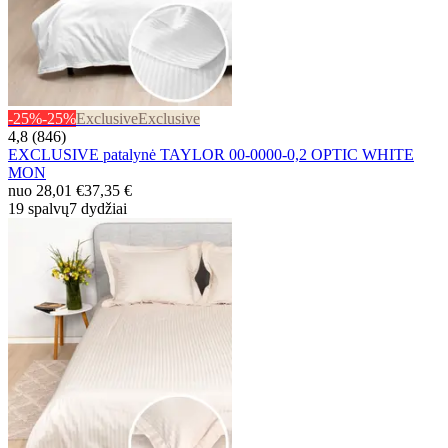
-25%
-25%
Exclusive
Exclusive
4,8 (846)
EXCLUSIVE patalynė TAYLOR 00-0000-0,2 OPTIC WHITE
MON
nuo
28,01 €
37,35 €
19 spalvų
7 dydžiai