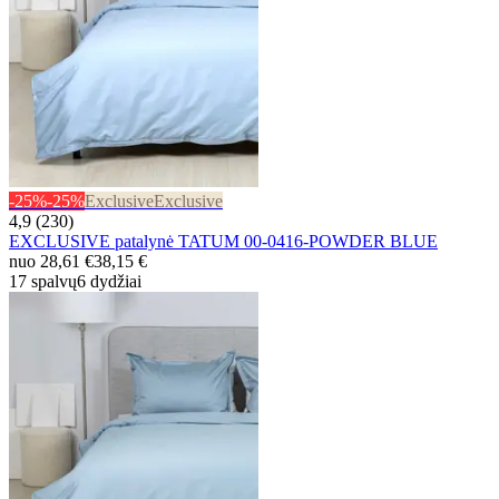
-25%
-25%
Exclusive
Exclusive
4,9 (230)
EXCLUSIVE patalynė TATUM 00-0416-POWDER BLUE
nuo
28,61 €
38,15 €
17 spalvų
6 dydžiai