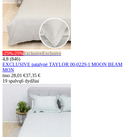
-25%
-25%
Exclusive
Exclusive
4,8 (846)
EXCLUSIVE patalynė TAYLOR 00-0229-1 MOON BEAM
MON
nuo
28,01 €
37,35 €
19 spalvų
6 dydžiai