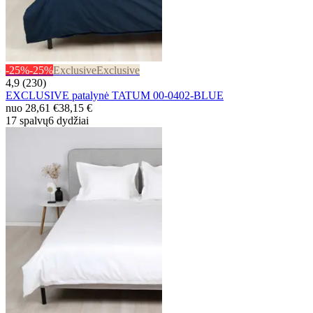
-25%
-25%
Exclusive
Exclusive
4,9 (230)
EXCLUSIVE patalynė TATUM 00-0402-BLUE
nuo
28,61 €
38,15 €
17 spalvų
6 dydžiai