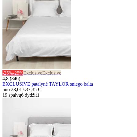
-25%
-25%
Exclusive
Exclusive
4,8 (846)
EXCLUSIVE patalynė TAYLOR sniego balta
nuo
28,01 €
37,35 €
19 spalvų
6 dydžiai