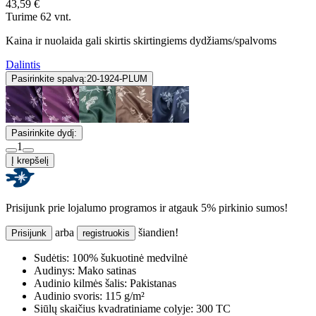
43,59 €
Turime 62 vnt.
Kaina ir nuolaida gali skirtis skirtingiems dydžiams/spalvoms
Dalintis
Pasirinkite spalvą:
20-1924-PLUM
Pasirinkite dydį:
1
Į krepšelį
Prisijunk prie lojalumo programos ir atgauk 5% pirkinio sumos!
arba
šiandien!
Prisijunk
registruokis
Sudėtis:
100% šukuotinė medvilnė
Audinys:
Mako satinas
Audinio kilmės šalis:
Pakistanas
Audinio svoris:
115 g/m²
Siūlų skaičius kvadratiniame colyje:
300 TC