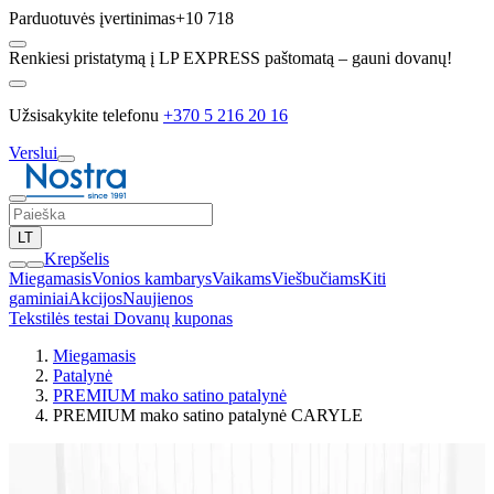
Parduotuvės įvertinimas
+10 718
Renkiesi pristatymą į LP EXPRESS paštomatą – gauni dovanų!
Užsisakykite telefonu
+370 5 216 20 16
Verslui
LT
Krepšelis
Miegamasis
Vonios kambarys
Vaikams
Viešbučiams
Kiti
gaminiai
Akcijos
Naujienos
Tekstilės testai
Dovanų kuponas
Miegamasis
Patalynė
PREMIUM mako satino patalynė
PREMIUM mako satino patalynė CARYLE