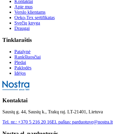
Kontaktai
Apie mus
Verslo klientams
Oeko-Tex sertifikatas
Svečių knyga
Draugai
Tinklaraštis
Patalynė
Rankšluosčiai
Pledai
Paklodės
Idėjos
Kontaktai
Sausių g. 44, Sausių k., Trakų raj. LT-21401, Lietuva
Tel. nr.:
+370 5 216 20 16
El. paštas:
parduotuve@nostra.lt
Nostra el. parduotuvės