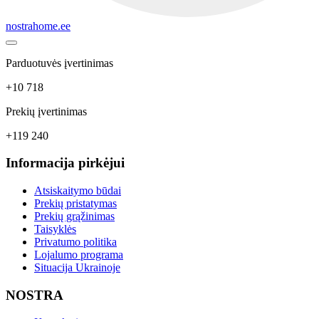
nostrahome.ee
Parduotuvės įvertinimas
+10 718
Prekių įvertinimas
+119 240
Informacija pirkėjui
Atsiskaitymo būdai
Prekių pristatymas
Prekių grąžinimas
Taisyklės
Privatumo politika
Lojalumo programa
Situacija Ukrainoje
NOSTRA