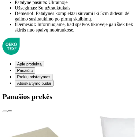
Patalynė pasiūta:
Ukrainoje
Užsegimas:
Su užtrauktukais
Dėmesio!:
Patalynės komplektai siuvami iki 5cm didesni dėl
galimo susitraukimo po pirmų skalbimų.
!Dėmesio!:
Informuojame, kad spalvos tikrovėje gali šiek tiek
skirtis nuo spalvų nuotraukose.
Apie produktą
Priežiūra
Prekių pristatymas
Atsiskaitymo būdai
Panašios prekės