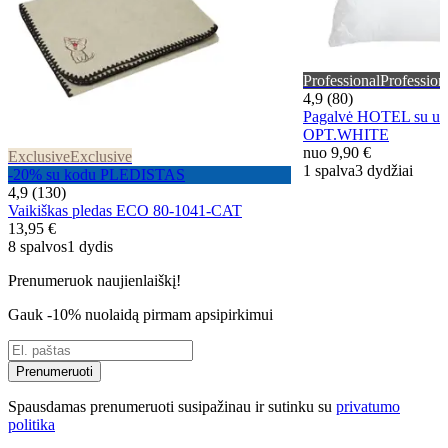
Professional
Profession
4,9 (80)
Pagalvė HOTEL su užt
OPT.WHITE
nuo
9,90 €
Exclusive
Exclusive
1 spalva
3 dydžiai
-20% su kodu PLEDISTAS
4,9 (130)
Vaikiškas pledas ECO 80-1041-CAT
13,95 €
8 spalvos
1 dydis
Prenumeruok naujienlaiškį!
Gauk -10% nuolaidą pirmam apsipirkimui
Prenumeruoti
Spausdamas prenumeruoti susipažinau ir sutinku su
privatumo
politika