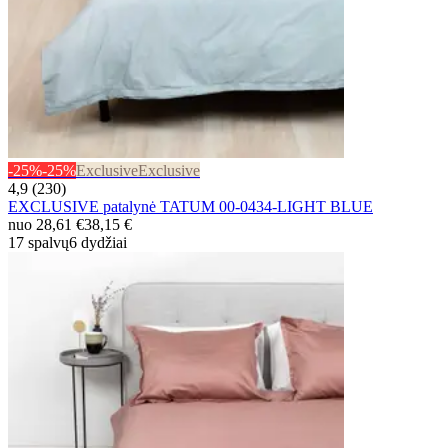
-25%
-25%
Exclusive
Exclusive
4,9 (230)
EXCLUSIVE patalynė TATUM 00-0434-LIGHT BLUE
nuo
28,61 €
38,15 €
17 spalvų
6 dydžiai