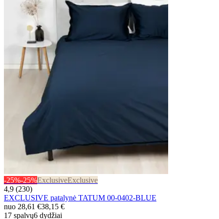
-25%
-25%
Exclusive
Exclusive
4,9 (230)
EXCLUSIVE patalynė TATUM 00-0402-BLUE
nuo
28,61 €
38,15 €
17 spalvų
6 dydžiai