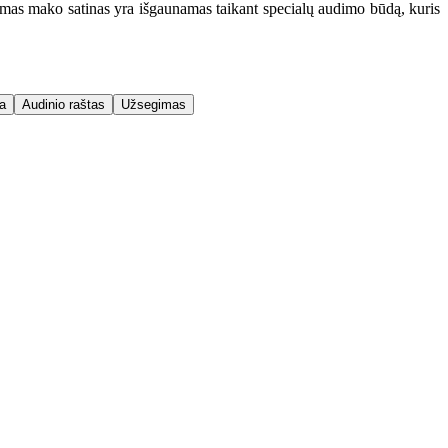
mas mako satinas yra išgaunamas taikant specialų audimo būdą, kuris
a
Audinio raštas
Užsegimas