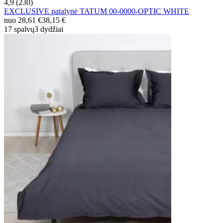
4,9 (230)
EXCLUSIVE patalynė TATUM 00-0000-OPTIC WHITE
nuo
28,61 €
38,15 €
17 spalvų
3 dydžiai