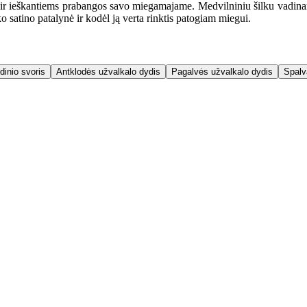
 ir ieškantiems prabangos savo miegamajame. Medvilniniu šilku vadina
o satino patalynė ir kodėl ją verta rinktis patogiam miegui.
dinio svoris
Antklodės užvalkalo dydis
Pagalvės užvalkalo dydis
Spalv