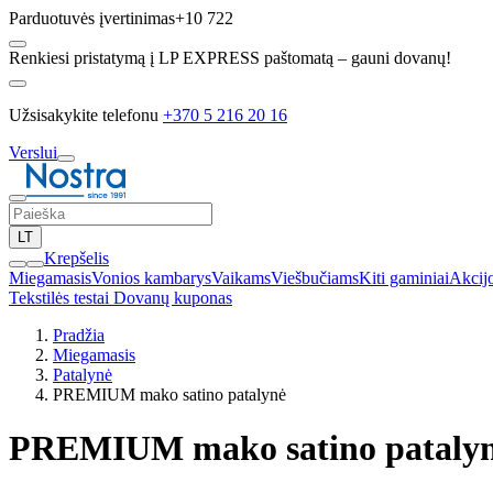
Parduotuvės įvertinimas
+10 722
Renkiesi pristatymą į LP EXPRESS paštomatą – gauni dovanų!
Užsisakykite telefonu
+370 5 216 20 16
Verslui
LT
Krepšelis
Miegamasis
Vonios kambarys
Vaikams
Viešbučiams
Kiti gaminiai
Akcij
Tekstilės testai
Dovanų kuponas
Pradžia
Miegamasis
Patalynė
PREMIUM mako satino patalynė
PREMIUM mako satino pataly