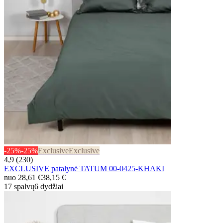
-25%
-25%
Exclusive
Exclusive
4,9 (230)
EXCLUSIVE patalynė TATUM 00-0425-KHAKI
nuo
28,61 €
38,15 €
17 spalvų
6 dydžiai