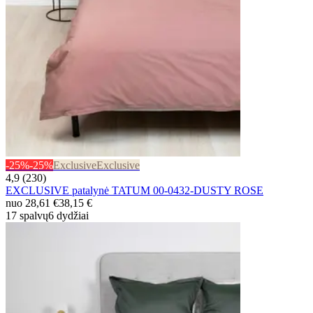
-25%
-25%
Exclusive
Exclusive
4,9 (230)
EXCLUSIVE patalynė TATUM 00-0432-DUSTY ROSE
nuo
28,61 €
38,15 €
17 spalvų
6 dydžiai