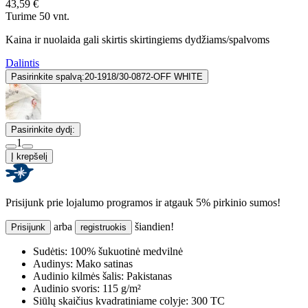
43,59 €
Turime 50 vnt.
Kaina ir nuolaida gali skirtis skirtingiems dydžiams/spalvoms
Dalintis
Pasirinkite spalvą:
20-1918/30-0872-OFF WHITE
Pasirinkite dydį:
1
Į krepšelį
Prisijunk prie lojalumo programos ir atgauk 5% pirkinio sumos!
arba
šiandien!
Prisijunk
registruokis
Sudėtis:
100% šukuotinė medvilnė
Audinys:
Mako satinas
Audinio kilmės šalis:
Pakistanas
Audinio svoris:
115 g/m²
Siūlų skaičius kvadratiniame colyje:
300 TC