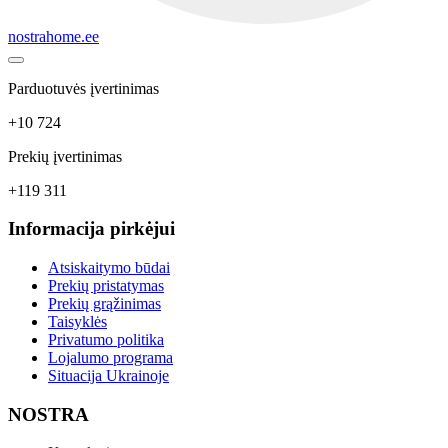
nostrahome.ee
Parduotuvės įvertinimas
+10 724
Prekių įvertinimas
+119 311
Informacija pirkėjui
Atsiskaitymo būdai
Prekių pristatymas
Prekių grąžinimas
Taisyklės
Privatumo politika
Lojalumo programa
Situacija Ukrainoje
NOSTRA