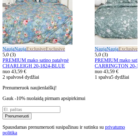
Nauja
Nauja
Exclusive
Exclusive
Nauja
Nauja
Exclusive
E
5,0 (3)
5,0 (3)
PREMIUM mako satino patalynė
PREMIUM mako satino
CHARLEIGH 20-1824-BLUE
CARRINGTON 20-1
nuo
43,59 €
nuo
43,59 €
2 spalvos
4 dydžiai
1 spalva
5 dydžiai
Prenumeruok naujienlaiškį!
Gauk -10% nuolaidą pirmam apsipirkimui
Prenumeruoti
Spausdamas prenumeruoti susipažinau ir sutinku su
privatumo
politika