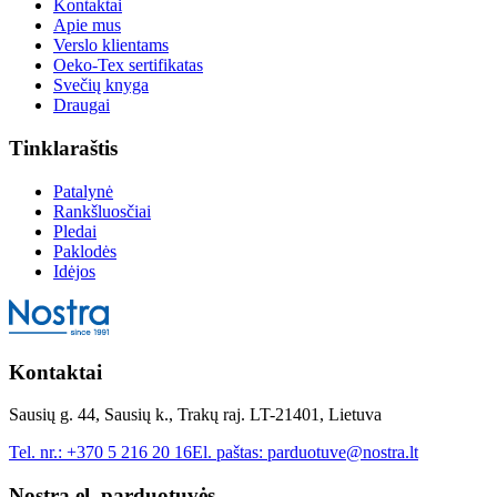
Kontaktai
Apie mus
Verslo klientams
Oeko-Tex sertifikatas
Svečių knyga
Draugai
Tinklaraštis
Patalynė
Rankšluosčiai
Pledai
Paklodės
Idėjos
Kontaktai
Sausių g. 44, Sausių k., Trakų raj. LT-21401, Lietuva
Tel. nr.:
+370 5 216 20 16
El. paštas:
parduotuve@nostra.lt
Nostra el. parduotuvės