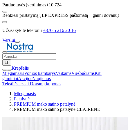
Parduotuvės įvertinimas
+10 724
Renkiesi pristatymą į LP EXPRESS paštomatą – gauni dovanų!
Užsisakykite telefonu
+370 5 216 20 16
Verslui
LT
Krepšelis
Miegamasis
Vonios kambarys
Vaikams
Viešbučiams
Kiti
gaminiai
Akcijos
Naujienos
Tekstilės testai
Dovanų kuponas
Miegamasis
Patalynė
PREMIUM mako satino patalynė
PREMIUM mako satino patalynė CLAIRENE