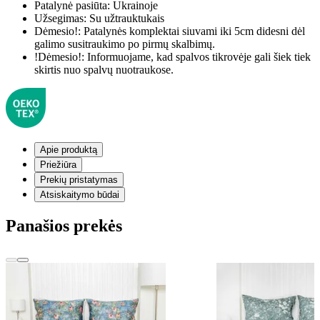
Patalynė pasiūta:
Ukrainoje
Užsegimas:
Su užtrauktukais
Dėmesio!:
Patalynės komplektai siuvami iki 5cm didesni dėl
galimo susitraukimo po pirmų skalbimų.
!Dėmesio!:
Informuojame, kad spalvos tikrovėje gali šiek tiek
skirtis nuo spalvų nuotraukose.
Apie produktą
Priežiūra
Prekių pristatymas
Atsiskaitymo būdai
Panašios prekės