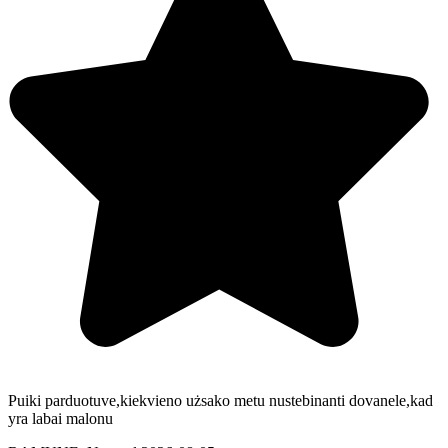
Puiki parduotuve,kiekvieno użsako metu nustebinanti dovanele,kad
yra labai malonu️