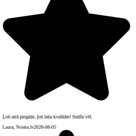
Ļoti atrā piegāde, ļoti laba kvalitāte! Sutīšu vēl.
Laura, Nostra.lv
2026-08-05