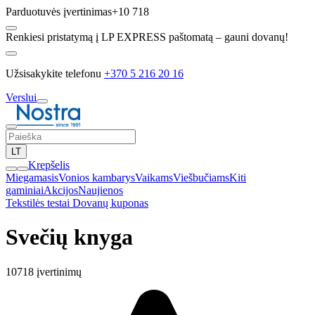
Parduotuvės įvertinimas
+10 718
Renkiesi pristatymą į LP EXPRESS paštomatą – gauni dovanų!
Užsisakykite telefonu
+370 5 216 20 16
Verslui
LT
Krepšelis
Miegamasis
Vonios kambarys
Vaikams
Viešbučiams
Kiti
gaminiai
Akcijos
Naujienos
Tekstilės testai
Dovanų kuponas
Svečių knyga
10718 įvertinimų