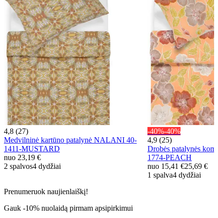
4,8 (27)
-40%
-40%
Medvilninė kartūno patalynė NALANI 40-
4,9 (25)
1411-MUSTARD
Drobės patalynės ko
nuo
23,19 €
1774-PEACH
2 spalvos
4 dydžiai
nuo
15,41 €
25,69 €
1 spalva
4 dydžiai
Prenumeruok naujienlaiškį!
Gauk -10% nuolaidą pirmam apsipirkimui