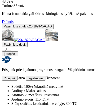
43,59 €
Turime 37 vnt.
Kaina ir nuolaida gali skirtis skirtingiems dydžiams/spalvoms
Dalintis
Pasirinkite spalvą:
20-1829-CACAO
Pasirinkite dydį:
1
Į krepšelį
Prisijunk prie lojalumo programos ir atgauk 5% pirkinio sumos!
arba
šiandien!
Prisijunk
registruokis
Sudėtis:
100% šukuotinė medvilnė
Audinys:
Mako satinas
Audinio kilmės šalis:
Pakistanas
Audinio svoris:
115 g/m²
Siūlų skaičius kvadratiniame colyje:
300 TC