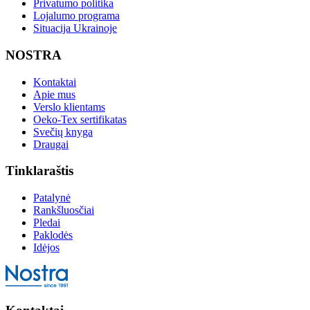
Privatumo politika
Lojalumo programa
Situacija Ukrainoje
NOSTRA
Kontaktai
Apie mus
Verslo klientams
Oeko-Tex sertifikatas
Svečių knyga
Draugai
Tinklaraštis
Patalynė
Rankšluosčiai
Pledai
Paklodės
Idėjos