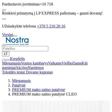
Parduotuvės įvertinimas
+10 718
Renkiesi pristatymą į LP EXPRESS paštomatą – gauni dovanų!
Užsisakykite telefonu
+370 5 216 20 16
Verslui
LT
Krepšelis
Miegamasis
Vonios kambarys
Vaikams
Viešbučiams
Kiti
gaminiai
Akcijos
Naujienos
Tekstilės testai
Dovanų kuponas
Miegamasis
Patalynė
PREMIUM mako satino patalynė
PREMIUM mako satino patalynė CLEO