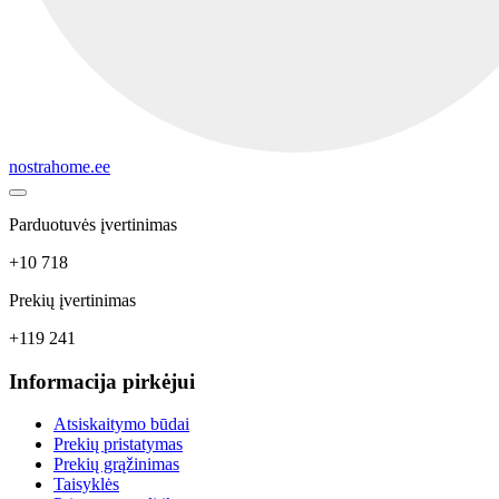
nostrahome.ee
Parduotuvės įvertinimas
+10 718
Prekių įvertinimas
+119 241
Informacija pirkėjui
Atsiskaitymo būdai
Prekių pristatymas
Prekių grąžinimas
Taisyklės