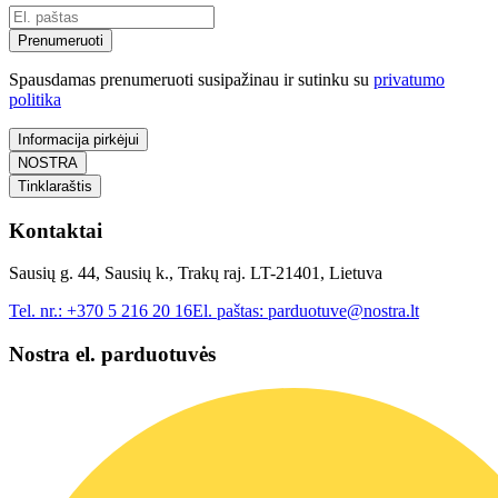
Prenumeruoti
Spausdamas prenumeruoti susipažinau ir sutinku su
privatumo
politika
Informacija pirkėjui
NOSTRA
Tinklaraštis
Kontaktai
Sausių g. 44, Sausių k., Trakų raj. LT-21401, Lietuva
Tel. nr.:
+370 5 216 20 16
El. paštas:
parduotuve@nostra.lt
Nostra el. parduotuvės