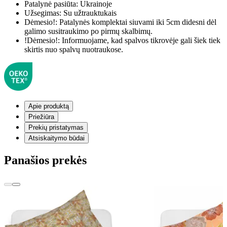
Patalynė pasiūta:
Ukrainoje
Užsegimas:
Su užtrauktukais
Dėmesio!:
Patalynės komplektai siuvami iki 5cm didesni dėl
galimo susitraukimo po pirmų skalbimų.
!Dėmesio!:
Informuojame, kad spalvos tikrovėje gali šiek tiek
skirtis nuo spalvų nuotraukose.
Apie produktą
Priežiūra
Prekių pristatymas
Atsiskaitymo būdai
Panašios prekės