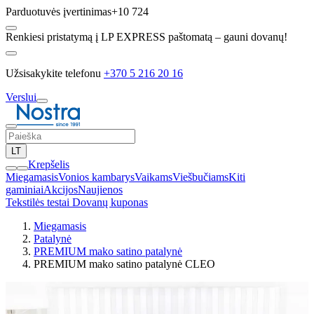
Parduotuvės įvertinimas
+10 724
Renkiesi pristatymą į LP EXPRESS paštomatą – gauni dovanų!
Užsisakykite telefonu
+370 5 216 20 16
Verslui
LT
Krepšelis
Miegamasis
Vonios kambarys
Vaikams
Viešbučiams
Kiti
gaminiai
Akcijos
Naujienos
Tekstilės testai
Dovanų kuponas
Miegamasis
Patalynė
PREMIUM mako satino patalynė
PREMIUM mako satino patalynė CLEO