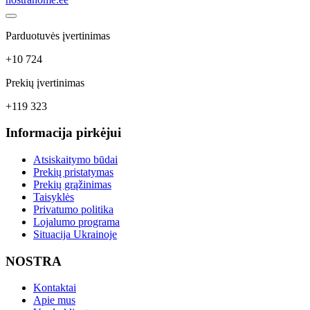
Parduotuvės įvertinimas
+10 724
Prekių įvertinimas
+119 323
Informacija pirkėjui
Atsiskaitymo būdai
Prekių pristatymas
Prekių grąžinimas
Taisyklės
Privatumo politika
Lojalumo programa
Situacija Ukrainoje
NOSTRA
Kontaktai
Apie mus