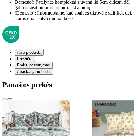
Dėmesio!:
Patalynės komplektai siuvami iki 5cm didesni dėl
galimo susitraukimo po pirmų skalbimų.
!Dėmesio!:
Informuojame, kad spalvos tikrovėje gali šiek tiek
skirtis nuo spalvų nuotraukose.
Apie produktą
Priežiūra
Prekių pristatymas
Atsiskaitymo būdai
Panašios prekės