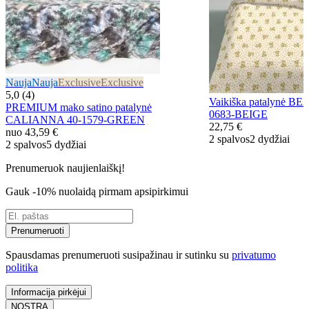
Nauja
Nauja
Exclusive
Exclusive
5,0 (4)
Vaikiška patalynė 
PREMIUM mako satino patalynė
0683-BEIGE
CALIANNA 40-1579-GREEN
22,75 €
nuo
43,59 €
2 spalvos
2 dydžiai
2 spalvos
5 dydžiai
Prenumeruok naujienlaiškį!
Gauk -10% nuolaidą pirmam apsipirkimui
Prenumeruoti
Spausdamas prenumeruoti susipažinau ir sutinku su
privatumo
politika
Informacija pirkėjui
NOSTRA