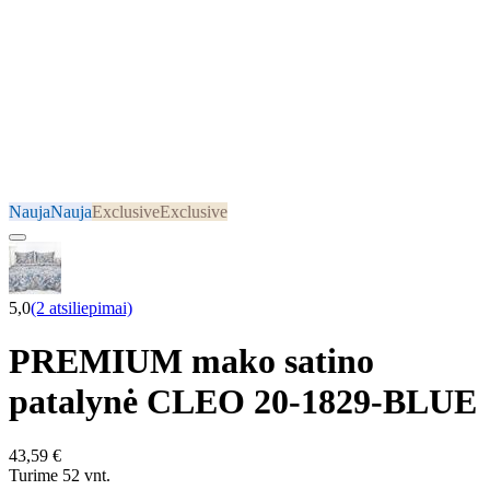
Nauja
Nauja
Exclusive
Exclusive
5,0
(2 atsiliepimai)
PREMIUM mako satino
patalynė CLEO 20-1829-BLUE
43,59 €
Turime 52 vnt.