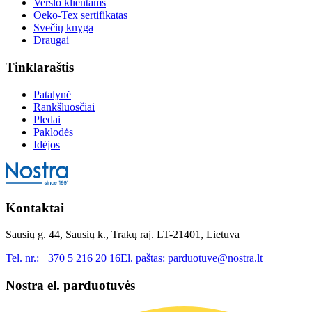
Verslo klientams
Oeko-Tex sertifikatas
Svečių knyga
Draugai
Tinklaraštis
Patalynė
Rankšluosčiai
Pledai
Paklodės
Idėjos
Kontaktai
Sausių g. 44, Sausių k., Trakų raj. LT-21401, Lietuva
Tel. nr.:
+370 5 216 20 16
El. paštas:
parduotuve@nostra.lt
Nostra el. parduotuvės