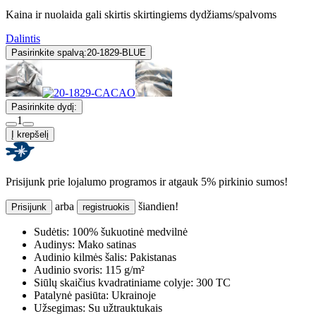
Kaina ir nuolaida gali skirtis skirtingiems dydžiams/spalvoms
Dalintis
Pasirinkite spalvą:
20-1829-BLUE
Pasirinkite dydį:
1
Į krepšelį
Prisijunk prie lojalumo programos ir atgauk 5% pirkinio sumos!
arba
šiandien!
Prisijunk
registruokis
Sudėtis:
100% šukuotinė medvilnė
Audinys:
Mako satinas
Audinio kilmės šalis:
Pakistanas
Audinio svoris:
115 g/m²
Siūlų skaičius kvadratiniame colyje:
300 TC
Patalynė pasiūta:
Ukrainoje
Užsegimas:
Su užtrauktukais