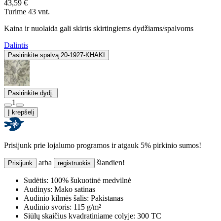
43,59 €
Turime 43 vnt.
Kaina ir nuolaida gali skirtis skirtingiems dydžiams/spalvoms
Dalintis
Pasirinkite spalvą:
20-1927-KHAKI
Pasirinkite dydį:
1
Į krepšelį
Prisijunk prie lojalumo programos ir atgauk 5% pirkinio sumos!
arba
šiandien!
Prisijunk
registruokis
Sudėtis:
100% šukuotinė medvilnė
Audinys:
Mako satinas
Audinio kilmės šalis:
Pakistanas
Audinio svoris:
115 g/m²
Siūlų skaičius kvadratiniame colyje:
300 TC