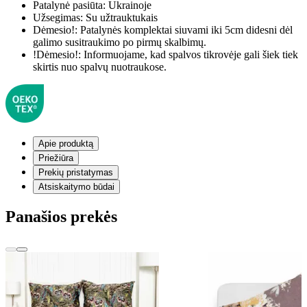
Patalynė pasiūta:
Ukrainoje
Užsegimas:
Su užtrauktukais
Dėmesio!:
Patalynės komplektai siuvami iki 5cm didesni dėl
galimo susitraukimo po pirmų skalbimų.
!Dėmesio!:
Informuojame, kad spalvos tikrovėje gali šiek tiek
skirtis nuo spalvų nuotraukose.
Apie produktą
Priežiūra
Prekių pristatymas
Atsiskaitymo būdai
Panašios prekės