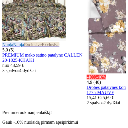
Nauja
Nauja
Exclusive
Exclusive
5,0 (5)
PREMIUM mako satino patalynė CALLEN
20-1825-KHAKI
nuo
43,59 €
3 spalvos
4 dydžiai
-40%
-40%
4,9 (48)
Drobės patalynės kom
1775-MAUVE
15,41 €
25,69 €
2 spalvos
2 dydžiai
Prenumeruok naujienlaiškį!
Gauk -10% nuolaidą pirmam apsipirkimui