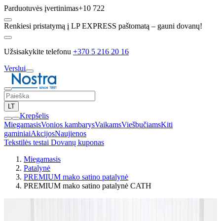
Parduotuvės įvertinimas
+10 722
Renkiesi pristatymą į LP EXPRESS paštomatą – gauni dovanų!
Užsisakykite telefonu
+370 5 216 20 16
Verslui
LT
Krepšelis
Miegamasis
Vonios kambarys
Vaikams
Viešbučiams
Kiti
gaminiai
Akcijos
Naujienos
Tekstilės testai
Dovanų kuponas
Miegamasis
Patalynė
PREMIUM mako satino patalynė
PREMIUM mako satino patalynė CATH