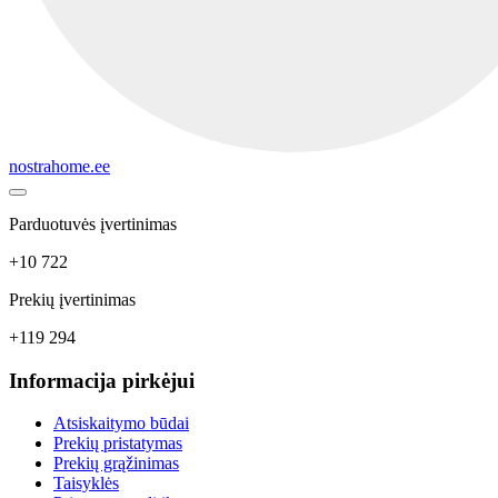
nostrahome.ee
Parduotuvės įvertinimas
+10 722
Prekių įvertinimas
+119 294
Informacija pirkėjui
Atsiskaitymo būdai
Prekių pristatymas
Prekių grąžinimas
Taisyklės