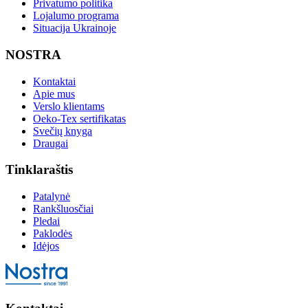
Privatumo politika
Lojalumo programa
Situacija Ukrainoje
NOSTRA
Kontaktai
Apie mus
Verslo klientams
Oeko-Tex sertifikatas
Svečių knyga
Draugai
Tinklaraštis
Patalynė
Rankšluosčiai
Pledai
Paklodės
Idėjos