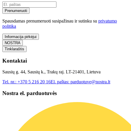
Prenumeruoti
Spausdamas prenumeruoti susipažinau ir sutinku su
privatumo
politika
Informacija pirkėjui
NOSTRA
Tinklaraštis
Kontaktai
Sausių g. 44, Sausių k., Trakų raj. LT-21401, Lietuva
Tel. nr.:
+370 5 216 20 16
El. paštas:
parduotuve@nostra.lt
Nostra el. parduotuvės