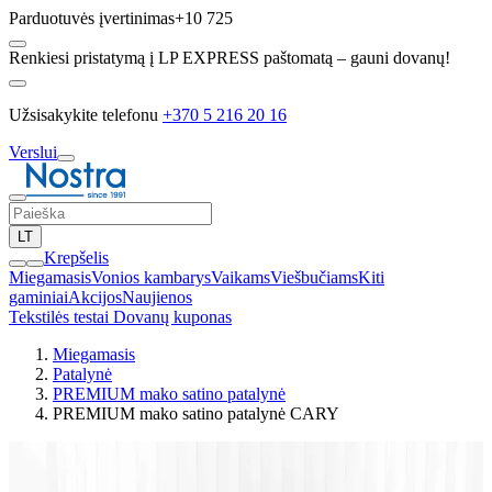
Parduotuvės įvertinimas
+10 725
Renkiesi pristatymą į LP EXPRESS paštomatą – gauni dovanų!
Užsisakykite telefonu
+370 5 216 20 16
Verslui
LT
Krepšelis
Miegamasis
Vonios kambarys
Vaikams
Viešbučiams
Kiti
gaminiai
Akcijos
Naujienos
Tekstilės testai
Dovanų kuponas
Miegamasis
Patalynė
PREMIUM mako satino patalynė
PREMIUM mako satino patalynė CARY