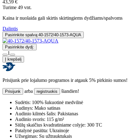
43,59 €
Turime 49 vnt.
Kaina ir nuolaida gali skirtis skirtingiems dydžiams/spalvoms
Dalintis
Pasirinkite spalvą:
40-1572/40-1573-AQUA
Pasirinkite dydį:
1
Į krepšelį
Prisijunk prie lojalumo programos ir atgauk 5% pirkinio sumos!
arba
šiandien!
Prisijunk
registruokis
Sudėtis:
100% šukuotinė medvilnė
Audinys:
Mako satinas
Audinio kilmės šalis:
Pakistanas
Audinio svoris:
115 g/m²
Siūlų skaičius kvadratiniame colyje:
300 TC
Patalynė pasiūta:
Ukrainoje
Užsegimas:
Su užtrauktukais