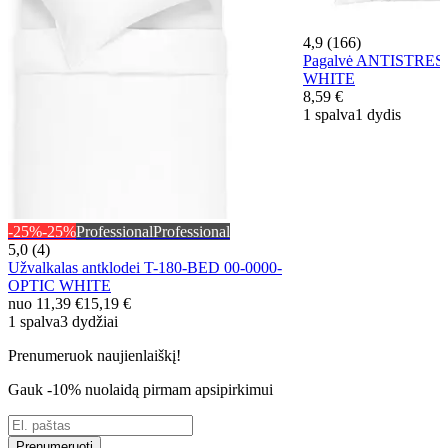
4,9 (166)
Pagalvė ANTISTRES
WHITE
8,59 €
1 spalva
1 dydis
-25%
-25%
Professional
Professional
5,0 (4)
Užvalkalas antklodei T-180-BED 00-0000-
OPTIC WHITE
nuo
11,39 €
15,19 €
1 spalva
3 dydžiai
Prenumeruok naujienlaiškį!
Gauk -10% nuolaidą pirmam apsipirkimui
Prenumeruoti