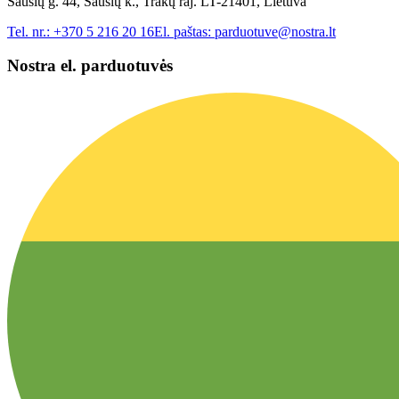
Sausių g. 44, Sausių k., Trakų raj. LT-21401, Lietuva
Tel. nr.:
+370 5 216 20 16
El. paštas:
parduotuve@nostra.lt
Nostra el. parduotuvės