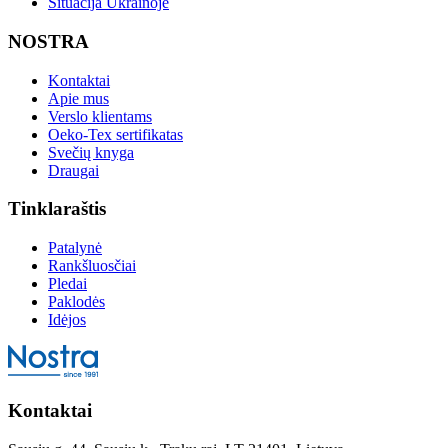
Situacija Ukrainoje
NOSTRA
Kontaktai
Apie mus
Verslo klientams
Oeko-Tex sertifikatas
Svečių knyga
Draugai
Tinklaraštis
Patalynė
Rankšluosčiai
Pledai
Paklodės
Idėjos
Kontaktai