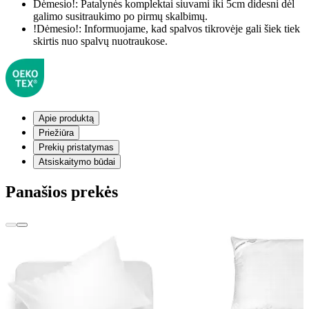
Dėmesio!:
Patalynės komplektai siuvami iki 5cm didesni dėl
galimo susitraukimo po pirmų skalbimų.
!Dėmesio!:
Informuojame, kad spalvos tikrovėje gali šiek tiek
skirtis nuo spalvų nuotraukose.
Apie produktą
Priežiūra
Prekių pristatymas
Atsiskaitymo būdai
Panašios prekės