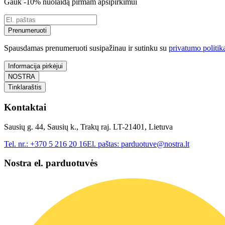
Gauk -10% nuolaidą pirmam apsipirkimui
Prenumeruoti
Spausdamas prenumeruoti susipažinau ir sutinku su
privatumo politik
Informacija pirkėjui
NOSTRA
Tinklaraštis
Kontaktai
Sausių g. 44, Sausių k., Trakų raj. LT-21401, Lietuva
Tel. nr.:
+370 5 216 20 16
El. paštas:
parduotuve@nostra.lt
Nostra el. parduotuvės