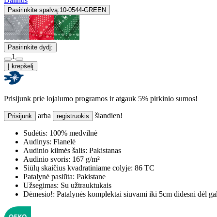
Dalintis
Pasirinkite spalvą:
10-0544-GREEN
Pasirinkite dydį:
1
Į krepšelį
Prisijunk prie lojalumo programos ir atgauk 5% pirkinio sumos!
arba
šiandien!
Prisijunk
registruokis
Sudėtis:
100% medvilnė
Audinys:
Flanelė
Audinio kilmės šalis:
Pakistanas
Audinio svoris:
167 g/m²
Siūlų skaičius kvadratiniame colyje:
86 TC
Patalynė pasiūta:
Pakistane
Užsegimas:
Su užtrauktukais
Dėmesio!:
Patalynės komplektai siuvami iki 5cm didesni dėl ga