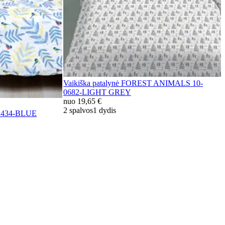
Vaikiška patalynė FOREST ANIMALS 10-
0682-LIGHT GREY
nuo
19,65 €
2 spalvos
1 dydis
-1434-BLUE