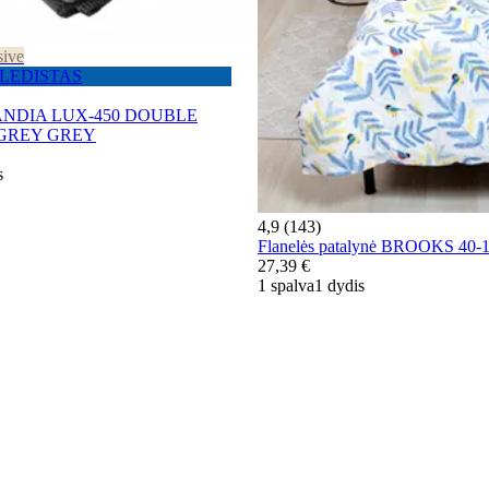
sive
 PLEDISTAS
LANDIA LUX-450 DOUBLE
GREY GREY
s
4,9 (143)
Flanelės patalynė BROOKS 40
27,39 €
1 spalva
1 dydis