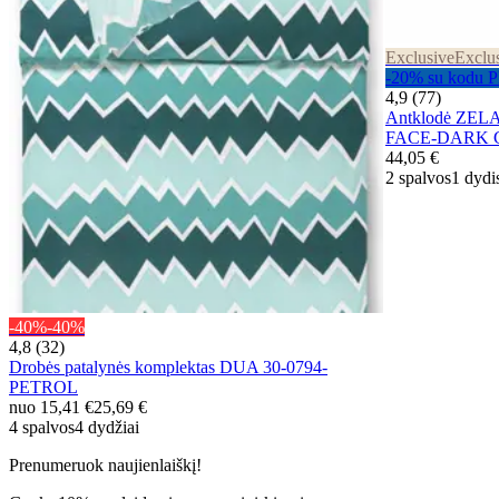
Exclusive
Exclu
-20% su kodu
4,9 (77)
Antklodė ZE
FACE-DARK 
44,05 €
2 spalvos
1 dydi
-40%
-40%
4,8 (32)
Drobės patalynės komplektas DUA 30-0794-
PETROL
nuo
15,41 €
25,69 €
4 spalvos
4 dydžiai
Prenumeruok naujienlaiškį!