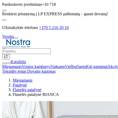
Parduotuvės įvertinimas
+10 718
Renkiesi pristatymą į LP EXPRESS paštomatą – gauni dovanų!
Užsisakykite telefonu
+370 5 216 20 16
Verslui
LT
Krepšelis
Miegamasis
Vonios kambarys
Vaikams
Viešbučiams
Kiti gaminiai
Akcij
Tekstilės testai
Dovanų kuponas
Miegamasis
Patalynė
Flanelės patalynė
Flanelės patalynė BIANCA