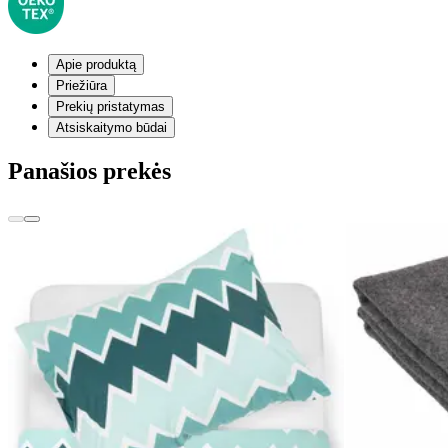
Apie produktą
Priežiūra
Prekių pristatymas
Atsiskaitymo būdai
Panašios prekės