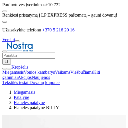
Parduotuvės įvertinimas
+10 722
Renkiesi pristatymą į LP EXPRESS paštomatą – gauni dovanų!
Užsisakykite telefonu
+370 5 216 20 16
Verslui
LT
Krepšelis
Miegamasis
Vonios kambarys
Vaikams
Viešbučiams
Kiti
gaminiai
Akcijos
Naujienos
Tekstilės testai
Dovanų kuponas
Miegamasis
Patalynė
Flanelės patalynė
Flanelės patalynė BILLY