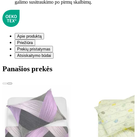
galimo susitraukimo po pirmų skalbimų.
Apie produktą
Priežiūra
Prekių pristatymas
Atsiskaitymo būdai
Panašios prekės