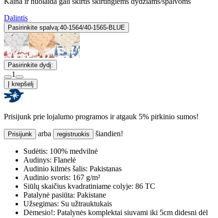
Kaina ir nuolaida gali skirtis skirtingiems dydžiams/spalvoms
Dalintis
Pasirinkite spalvą:
40-1564/40-1565-BLUE
Pasirinkite dydį:
1
Į krepšelį
Prisijunk prie lojalumo programos ir atgauk 5% pirkinio sumos!
arba
šiandien!
Prisijunk
registruokis
Sudėtis:
100% medvilnė
Audinys:
Flanelė
Audinio kilmės šalis:
Pakistanas
Audinio svoris:
167 g/m²
Siūlų skaičius kvadratiniame colyje:
86 TC
Patalynė pasiūta:
Pakistane
Užsegimas:
Su užtrauktukais
Dėmesio!:
Patalynės komplektai siuvami iki 5cm didesni dėl