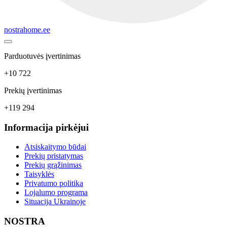
nostrahome.ee
Parduotuvės įvertinimas
+10 722
Prekių įvertinimas
+119 294
Informacija pirkėjui
Atsiskaitymo būdai
Prekių pristatymas
Prekių grąžinimas
Taisyklės
Privatumo politika
Lojalumo programa
Situacija Ukrainoje
NOSTRA