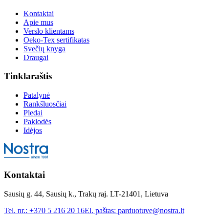
Kontaktai
Apie mus
Verslo klientams
Oeko-Tex sertifikatas
Svečių knyga
Draugai
Tinklaraštis
Patalynė
Rankšluosčiai
Pledai
Paklodės
Idėjos
Kontaktai
Sausių g. 44, Sausių k., Trakų raj. LT-21401, Lietuva
Tel. nr.:
+370 5 216 20 16
El. paštas:
parduotuve@nostra.lt