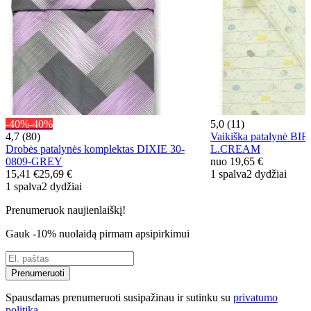
-40%
-40%
5,0 (11)
4,7 (80)
Vaikiška patalynė BI
Drobės patalynės komplektas DIXIE 30-
L.CREAM
0809-GREY
nuo
19,65 €
15,41 €
25,69 €
1 spalva
2 dydžiai
1 spalva
2 dydžiai
Prenumeruok naujienlaiškį!
Gauk -10% nuolaidą pirmam apsipirkimui
Prenumeruoti
Spausdamas prenumeruoti susipažinau ir sutinku su
privatumo
politika