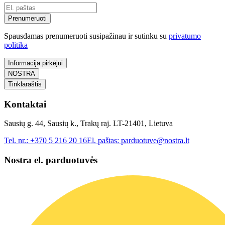
Prenumeruoti
Spausdamas prenumeruoti susipažinau ir sutinku su
privatumo
politika
Informacija pirkėjui
NOSTRA
Tinklaraštis
Kontaktai
Sausių g. 44, Sausių k., Trakų raj. LT-21401, Lietuva
Tel. nr.:
+370 5 216 20 16
El. paštas:
parduotuve@nostra.lt
Nostra el. parduotuvės