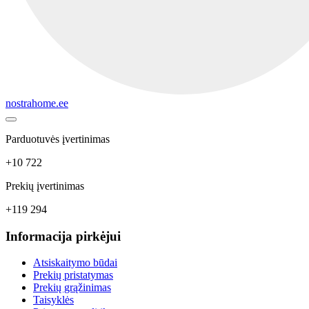
nostrahome.ee
Parduotuvės įvertinimas
+10 722
Prekių įvertinimas
+119 294
Informacija pirkėjui
Atsiskaitymo būdai
Prekių pristatymas
Prekių grąžinimas
Taisyklės