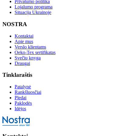
Privatumo politika
Lojalumo programa
Situacija Ukrainoje
NOSTRA
Kontaktai
Apie mus
Verslo klientams
Oeko-Tex sertifikatas
Svečių knyga
Draugai
Tinklaraštis
Patalynė
Rankšluosčiai
Pledai
Paklodės
Idėjos