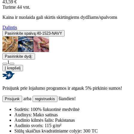
43,59 €
Turime 44 vnt.
Kaina ir nuolaida gali skirtis skirtingiems dydžiams/spalvoms
Dalintis
Pasirinkite spalvą:
40-1523-NAVY
Pasirinkite dydį:
1
Į krepšelį
Prisijunk prie lojalumo programos ir atgauk 5% pirkinio sumos!
arba
šiandien!
Prisijunk
registruokis
Sudėtis:
100% šukuotinė medvilnė
Audinys:
Mako satinas
Audinio kilmės šalis:
Pakistanas
Audinio svoris:
115 g/m²
Siūlų skaičius kvadratiniame colyje:
300 TC