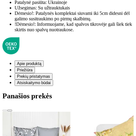
Patalynė pasiūta:
Ukrainoje
Užsegimas:
Su užtrauktukais
Dėmesio!:
Patalynės komplektai siuvami iki 5cm didesni dėl
galimo susitraukimo po pirmų skalbimų.
!Dėmesio!:
Informuojame, kad spalvos tikrovėje gali šiek tiek
skirtis nuo spalvų nuotraukose.
Apie produktą
Priežiūra
Prekių pristatymas
Atsiskaitymo būdai
Panašios prekės