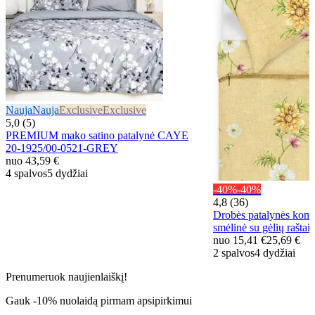
Nauja
Nauja
Exclusive
Exclusive
5,0 (5)
PREMIUM mako satino patalynė CAYE
20-1925/00-0521-GREY
nuo
43,59 €
4 spalvos
5 dydžiai
-40%
-40%
4,8 (36)
Drobės patalynės ko
smėlinė su gėlių raštais
nuo
15,41 €
25,69 €
2 spalvos
4 dydžiai
Prenumeruok naujienlaiškį!
Gauk -10% nuolaidą pirmam apsipirkimui