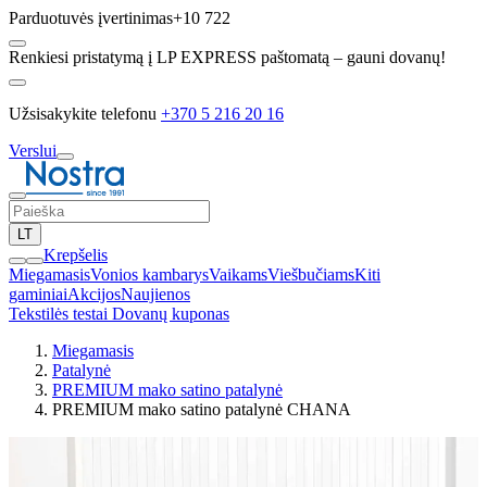
Parduotuvės įvertinimas
+10 722
Renkiesi pristatymą į LP EXPRESS paštomatą – gauni dovanų!
Užsisakykite telefonu
+370 5 216 20 16
Verslui
LT
Krepšelis
Miegamasis
Vonios kambarys
Vaikams
Viešbučiams
Kiti
gaminiai
Akcijos
Naujienos
Tekstilės testai
Dovanų kuponas
Miegamasis
Patalynė
PREMIUM mako satino patalynė
PREMIUM mako satino patalynė CHANA