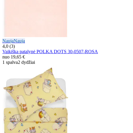
Nauja
Nauja
4,0 (3)
Vaikiška patalynė POLKA DOTS 30-0507-ROSA
nuo
19,65 €
1 spalva
2 dydžiai