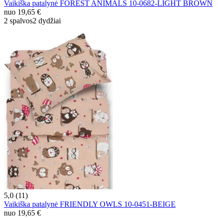
Vaikiška patalynė FOREST ANIMALS 10-0682-LIGHT BROWN
nuo
19,65 €
2 spalvos
2 dydžiai
5,0 (11)
Vaikiška patalynė FRIENDLY OWLS 10-0451-BEIGE
nuo
19,65 €