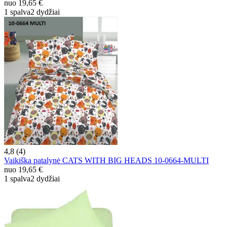
nuo
19,65 €
1 spalva
2 dydžiai
4,8 (4)
Vaikiška patalynė CATS WITH BIG HEADS 10-0664-MULTI
nuo
19,65 €
1 spalva
2 dydžiai