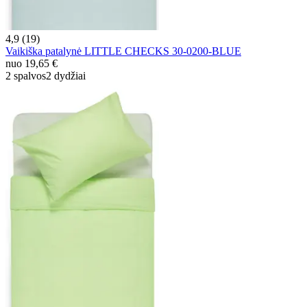
4,9 (19)
Vaikiška patalynė LITTLE CHECKS 30-0200-BLUE
nuo
19,65 €
2 spalvos
2 dydžiai