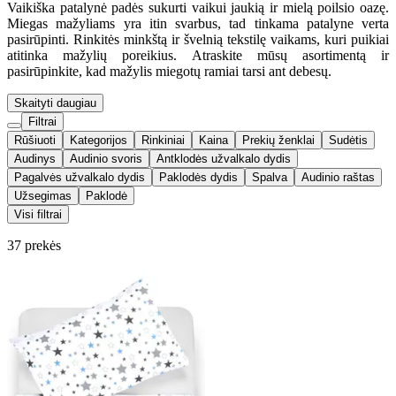
Vaikiška patalynė padės sukurti vaikui jaukią ir mielą poilsio oazę.
Miegas mažyliams yra itin svarbus, tad tinkama patalyne verta
pasirūpinti. Rinkitės minkštą ir švelnią tekstilę vaikams, kuri puikiai
atitinka mažylių poreikius. Atraskite mūsų asortimentą ir
pasirūpinkite, kad mažylis miegotų ramiai tarsi ant debesų.
Skaityti daugiau
Filtrai
Rūšiuoti
Kategorijos
Rinkiniai
Kaina
Prekių ženklai
Sudėtis
Audinys
Audinio svoris
Antklodės užvalkalo dydis
Pagalvės užvalkalo dydis
Paklodės dydis
Spalva
Audinio raštas
Užsegimas
Paklodė
Visi filtrai
37 prekės