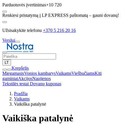
Parduotuvės įvertinimas
+10 720
Renkiesi pristatymą į LP EXPRESS paštomatą – gauni dovanų!
Užsisakykite telefonu
+370 5 216 20 16
Verslui
LT
Krepšelis
Miegamasis
Vonios kambarys
Vaikams
Viešbučiams
Kiti
gaminiai
Akcijos
Naujienos
Tekstilės testai
Dovanų kuponas
Pradžia
Vaikams
Vaikiška patalynė
Vaikiška patalynė