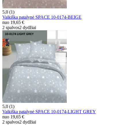
5,0 (1)
Vaikiška patalynė SPACE 10-0174-BEIGE
nuo
19,65 €
2 spalvos
2 dydžiai
5,0 (1)
Vaikiška patalynė SPACE 10-0174-LIGHT GREY
nuo
19,65 €
2 spalvos
2 dydžiai