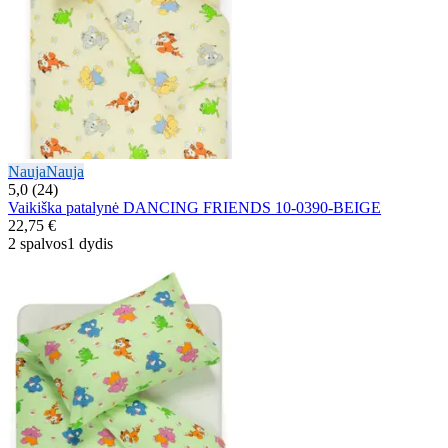
Nauja
Nauja
5,0 (24)
Vaikiška patalynė DANCING FRIENDS 10-0390-BEIGE
22,75 €
2 spalvos
1 dydis