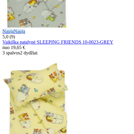
Nauja
Nauja
5,0 (9)
Vaikiška patalynė SLEEPING FRIENDS 10-0023-GREY
nuo
19,65 €
3 spalvos
2 dydžiai