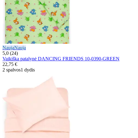
Nauja
Nauja
5,0 (24)
Vaikiška patalynė DANCING FRIENDS 10-0390-GREEN
22,75 €
2 spalvos
1 dydis