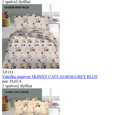
1 spalva
2 dydžiai
3,0 (1)
Vaikiška patalynė SKINNY CATS 10-0658-GREY BLUE
nuo
19,65 €
2 spalvos
2 dydžiai