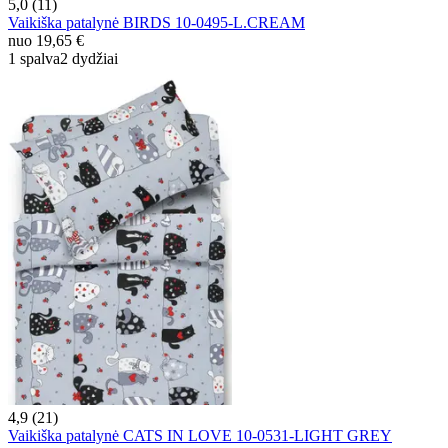
5,0 (11)
Vaikiška patalynė BIRDS 10-0495-L.CREAM
nuo
19,65 €
1 spalva
2 dydžiai
4,9 (21)
Vaikiška patalynė CATS IN LOVE 10-0531-LIGHT GREY