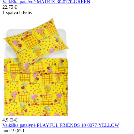
Vaikiška patalynė MATRIX 30-0770-GREEN
22,75 €
1 spalva
1 dydis
4,9 (24)
Vaikiška patalynė PLAYFUL FRIENDS 10-0077-YELLOW
nuo
19,65 €