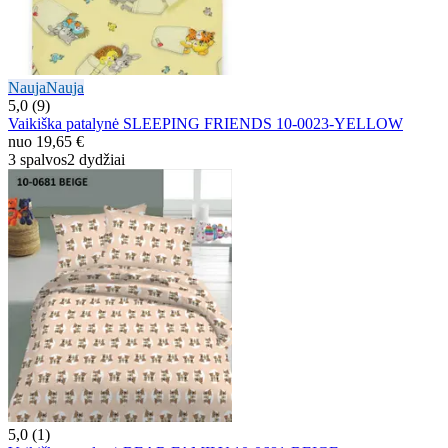
Nauja
Nauja
5,0 (9)
Vaikiška patalynė SLEEPING FRIENDS 10-0023-YELLOW
nuo
19,65 €
3 spalvos
2 dydžiai
5,0 (1)