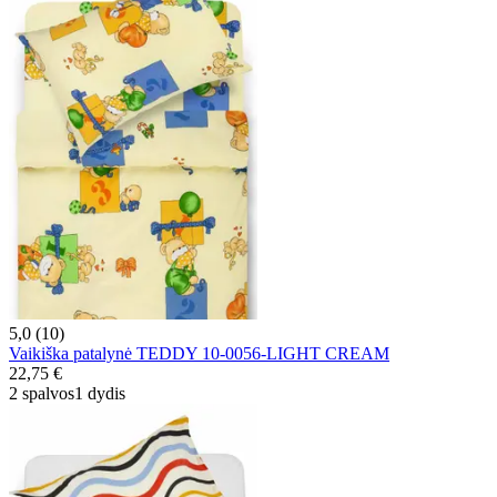
5,0 (10)
Vaikiška patalynė TEDDY 10-0056-LIGHT CREAM
22,75 €
2 spalvos
1 dydis