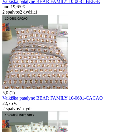
Vaikiška patalynė BEAR FAMILY 10-0681-BEIGE
nuo
19,65 €
2 spalvos
2 dydžiai
5,0 (1)
Vaikiška patalynė BEAR FAMILY 10-0681-CACAO
22,75 €
2 spalvos
1 dydis