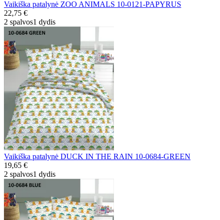
Vaikiška patalynė ZOO ANIMALS 10-0121-PAPYRUS
22,75 €
2 spalvos
1 dydis
Vaikiška patalynė DUCK IN THE RAIN 10-0684-GREEN
19,65 €
2 spalvos
1 dydis