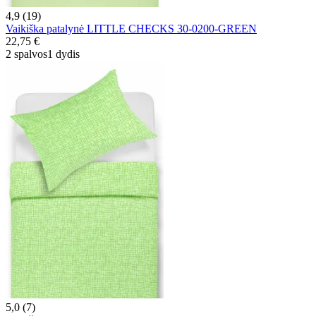
4,9 (19)
Vaikiška patalynė LITTLE CHECKS 30-0200-GREEN
22,75 €
2 spalvos
1 dydis
5,0 (7)