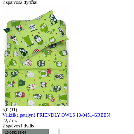
2 spalvos
2 dydžiai
5,0 (11)
Vaikiška patalynė FRIENDLY OWLS 10-0451-GREEN
22,75 €
2 spalvos
1 dydis