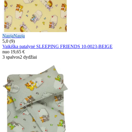
Nauja
Nauja
5,0 (9)
Vaikiška patalynė SLEEPING FRIENDS 10-0023-BEIGE
nuo
19,65 €
3 spalvos
2 dydžiai