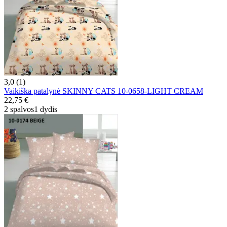
3,0 (1)
Vaikiška patalynė SKINNY CATS 10-0658-LIGHT CREAM
22,75 €
2 spalvos
1 dydis