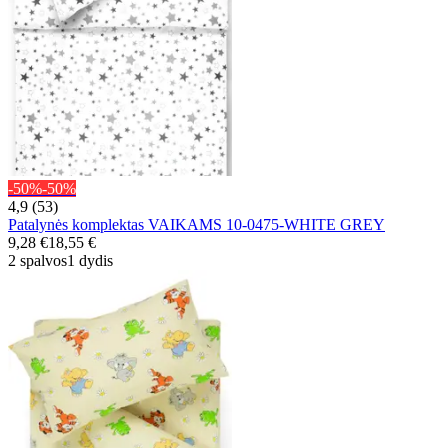
-50%
-50%
4,9 (53)
Patalynės komplektas VAIKAMS 10-0475-WHITE GREY
9,28 €
18,55 €
2 spalvos
1 dydis