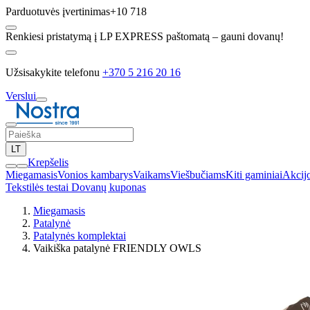
Parduotuvės įvertinimas
+10 718
Renkiesi pristatymą į LP EXPRESS paštomatą – gauni dovanų!
Užsisakykite telefonu
+370 5 216 20 16
Verslui
LT
Krepšelis
Miegamasis
Vonios kambarys
Vaikams
Viešbučiams
Kiti gaminiai
Akcij
Tekstilės testai
Dovanų kuponas
Miegamasis
Patalynė
Patalynės komplektai
Vaikiška patalynė FRIENDLY OWLS