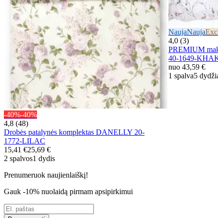
Nauja
Nauja
Exc
4,0 (3)
PREMIUM mako
40-1649-KHA
nuo
43,59 €
1 spalva
5 dydži
-40%
-40%
4,8 (48)
Drobės patalynės komplektas DANELLY 20-
1772-LILAC
15,41 €
25,69 €
2 spalvos
1 dydis
Prenumeruok naujienlaiškį!
Gauk -10% nuolaidą pirmam apsipirkimui