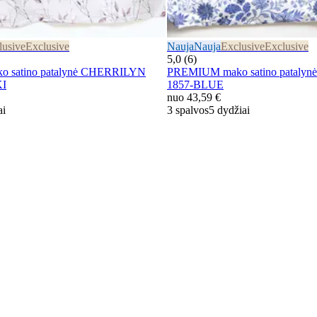
lusive
Exclusive
Nauja
Nauja
Exclusive
Exclusive
5,0 (6)
 satino patalynė CHERRILYN
PREMIUM mako satino patalyn
KI
1857-BLUE
nuo
43,59 €
ai
3 spalvos
5 dydžiai