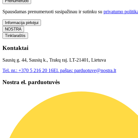
Prenumeruoti
Spausdamas prenumeruoti susipažinau ir sutinku su
privatumo politik
Informacija pirkėjui
NOSTRA
Tinklaraštis
Kontaktai
Sausių g. 44, Sausių k., Trakų raj. LT-21401, Lietuva
Tel. nr.:
+370 5 216 20 16
El. paštas:
parduotuve@nostra.lt
Nostra el. parduotuvės