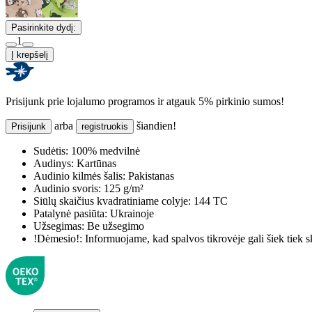
Pasirinkite dydį:
1
Į krepšelį
Prisijunk prie lojalumo programos ir atgauk 5% pirkinio sumos!
arba
šiandien!
Prisijunk
registruokis
Sudėtis:
100% medvilnė
Audinys:
Kartūnas
Audinio kilmės šalis:
Pakistanas
Audinio svoris:
125 g/m²
Siūlų skaičius kvadratiniame colyje:
144 TC
Patalynė pasiūta:
Ukrainoje
Užsegimas:
Be užsegimo
!Dėmesio!:
Informuojame, kad spalvos tikrovėje gali šiek tiek s