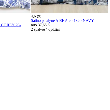
4,6 (9)
Satino patalynė AISHA 20-1820-NAVY
ė COREY 20-
nuo
37,65 €
2 spalvos
4 dydžiai