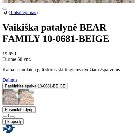
5,0
(1 atsiliepimas)
Vaikiška patalynė BEAR
FAMILY 10-0681-BEIGE
19,65 €
Turime 58 vnt.
Kaina ir nuolaida gali skirtis skirtingiems dydžiams/spalvoms
Dalintis
Pasirinkite spalvą:
10-0681-BEIGE
Pasirinkite dydį:
1
Į krepšelį