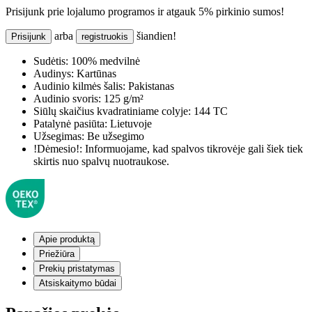
Prisijunk prie lojalumo programos ir atgauk 5% pirkinio sumos!
arba
šiandien!
Prisijunk
registruokis
Sudėtis:
100% medvilnė
Audinys:
Kartūnas
Audinio kilmės šalis:
Pakistanas
Audinio svoris:
125 g/m²
Siūlų skaičius kvadratiniame colyje:
144 TC
Patalynė pasiūta:
Lietuvoje
Užsegimas:
Be užsegimo
!Dėmesio!:
Informuojame, kad spalvos tikrovėje gali šiek tiek
skirtis nuo spalvų nuotraukose.
Apie produktą
Priežiūra
Prekių pristatymas
Atsiskaitymo būdai