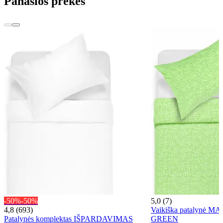
Panašios prekės
-50%
-50%
5,0 (7)
4,8 (693)
Vaikiška patalynė MA
Patalynės komplektas IŠPARDAVIMAS
GREEN