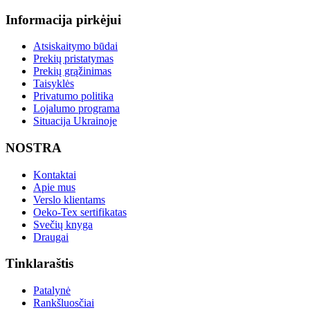
Informacija pirkėjui
Atsiskaitymo būdai
Prekių pristatymas
Prekių grąžinimas
Taisyklės
Privatumo politika
Lojalumo programa
Situacija Ukrainoje
NOSTRA
Kontaktai
Apie mus
Verslo klientams
Oeko-Tex sertifikatas
Svečių knyga
Draugai
Tinklaraštis
Patalynė
Rankšluosčiai