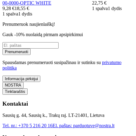
00-0000-OPTIC WHITE
22,75 €
9,28 €
18,55 €
1 spalva
1 dydis
1 spalva
1 dydis
Prenumeruok naujienlaiškį!
Gauk -10% nuolaidą pirmam apsipirkimui
Prenumeruoti
Spausdamas prenumeruoti susipažinau ir sutinku su
privatumo
politika
Informacija pirkėjui
NOSTRA
Tinklaraštis
Kontaktai
Sausių g. 44, Sausių k., Trakų raj. LT-21401, Lietuva
Tel. nr.:
+370 5 216 20 16
El. paštas:
parduotuve@nostra.lt