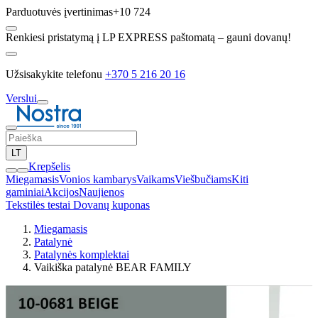
Parduotuvės įvertinimas
+10 724
Renkiesi pristatymą į LP EXPRESS paštomatą – gauni dovanų!
Užsisakykite telefonu
+370 5 216 20 16
Verslui
LT
Krepšelis
Miegamasis
Vonios kambarys
Vaikams
Viešbučiams
Kiti
gaminiai
Akcijos
Naujienos
Tekstilės testai
Dovanų kuponas
Miegamasis
Patalynė
Patalynės komplektai
Vaikiška patalynė BEAR FAMILY