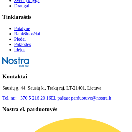
Svečių knyga
Draugai
Tinklaraštis
Patalynė
Rankšluosčiai
Pledai
Paklodės
Idėjos
Kontaktai
Sausių g. 44, Sausių k., Trakų raj. LT-21401, Lietuva
Tel. nr.:
+370 5 216 20 16
El. paštas:
parduotuve@nostra.lt
Nostra el. parduotuvės