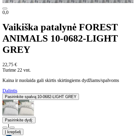
0,0
Vaikiška patalynė FOREST
ANIMALS 10-0682-LIGHT
GREY
22,75 €
Turime 22 vnt.
Kaina ir nuolaida gali skirtis skirtingiems dydžiams/spalvoms
Dalintis
Pasirinkite spalvą:
10-0682-LIGHT GREY
Pasirinkite dydį:
1
Į krepšelį