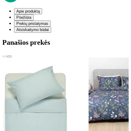
Apie produktą
Priežiūra
Prekių pristatymas
Atsiskaitymo būdai
Panašios prekės