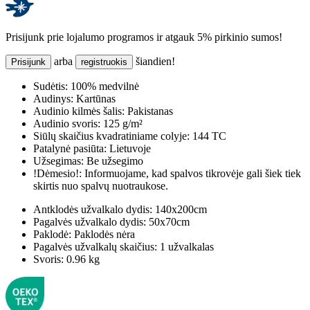
Prisijunk prie lojalumo programos ir atgauk 5% pirkinio sumos!
arba
šiandien!
Prisijunk
registruokis
Sudėtis:
100% medvilnė
Audinys:
Kartūnas
Audinio kilmės šalis:
Pakistanas
Audinio svoris:
125 g/m²
Siūlų skaičius kvadratiniame colyje:
144 TC
Patalynė pasiūta:
Lietuvoje
Užsegimas:
Be užsegimo
!Dėmesio!:
Informuojame, kad spalvos tikrovėje gali šiek tiek
skirtis nuo spalvų nuotraukose.
Antklodės užvalkalo dydis:
140x200cm
Pagalvės užvalkalo dydis:
50x70cm
Paklodė:
Paklodės nėra
Pagalvės užvalkalų skaičius:
1 užvalkalas
Svoris:
0.96 kg