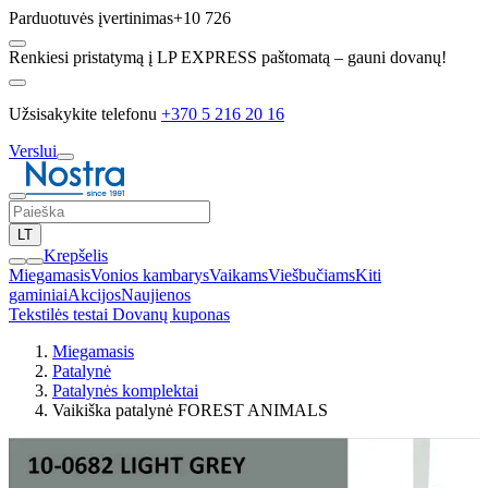
Parduotuvės įvertinimas
+10 726
Renkiesi pristatymą į LP EXPRESS paštomatą – gauni dovanų!
Užsisakykite telefonu
+370 5 216 20 16
Verslui
LT
Krepšelis
Miegamasis
Vonios kambarys
Vaikams
Viešbučiams
Kiti
gaminiai
Akcijos
Naujienos
Tekstilės testai
Dovanų kuponas
Miegamasis
Patalynė
Patalynės komplektai
Vaikiška patalynė FOREST ANIMALS