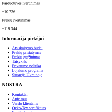
Parduotuvės įvertinimas
+10 726
Prekių įvertinimas
+119 344
Informacija pirkėjui
Atsiskaitymo būdai
Prekių pristatymas
Prekių grąžinimas
Taisyklės
Privatumo politika
Lojalumo programa
Situacija Ukrainoje
NOSTRA
Kontaktai
Apie mus
Verslo klientams
Oeko-Tex sertifikatas