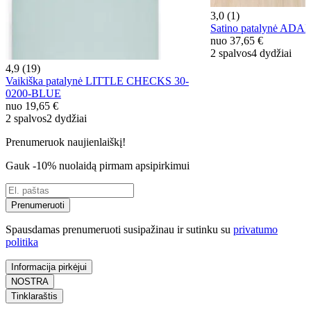
3,0 (1)
Satino patalynė AD
nuo
37,65 €
2 spalvos
4 dydžiai
4,9 (19)
Vaikiška patalynė LITTLE CHECKS 30-
0200-BLUE
nuo
19,65 €
2 spalvos
2 dydžiai
Prenumeruok naujienlaiškį!
Gauk -10% nuolaidą pirmam apsipirkimui
Prenumeruoti
Spausdamas prenumeruoti susipažinau ir sutinku su
privatumo
politika
Informacija pirkėjui
NOSTRA
Tinklaraštis