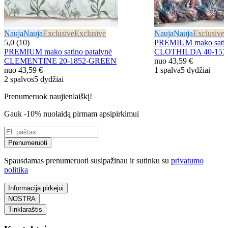
Nauja
Nauja
Exclusive
Exclusive
Nauja
Nauja
Exclusive
E
5,0 (10)
PREMIUM mako satino
PREMIUM mako satino patalynė
CLOTHILDA 40-157
CLEMENTINE 20-1852-GREEN
nuo
43,59 €
nuo
43,59 €
1 spalva
5 dydžiai
2 spalvos
5 dydžiai
Prenumeruok naujienlaiškį!
Gauk -10% nuolaidą pirmam apsipirkimui
Prenumeruoti
Spausdamas prenumeruoti susipažinau ir sutinku su
privatumo
politika
Informacija pirkėjui
NOSTRA
Tinklaraštis