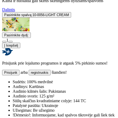
Kaina ir nuolaida gali skirtis skirtingiems dydžiams/spalvoms
Dalintis
Pasirinkite spalvą:
10-0056-LIGHT CREAM
Pasirinkite dydį:
1
Į krepšelį
Prisijunk prie lojalumo programos ir atgauk 5% pirkinio sumos!
arba
šiandien!
Prisijunk
registruokis
Sudėtis:
100% medvilnė
Audinys:
Kartūnas
Audinio kilmės šalis:
Pakistanas
Audinio svoris:
125 g/m²
Siūlų skaičius kvadratiniame colyje:
144 TC
Patalynė pasiūta:
Ukrainoje
Užsegimas:
Be užsegimo
!Dėmesio!:
Informuojame, kad spalvos tikrovėje gali šiek tiek