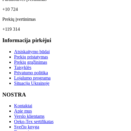
+10 724
Prekių įvertinimas
+119 314
Informacija pirkėjui
Atsiskaitymo būdai
Prekių pristatymas
Prekių grąžinimas
Taisyklės
Privatumo politika
Lojalumo programa
Situacija Ukrainoje
NOSTRA
Kontaktai
Apie mus
Verslo klientams
Oeko-Tex sertifikatas
Svečių knyga