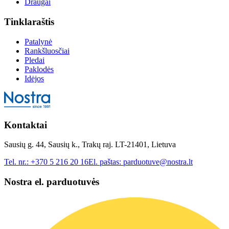
Draugai
Tinklaraštis
Patalynė
Rankšluosčiai
Pledai
Paklodės
Idėjos
Kontaktai
Sausių g. 44, Sausių k., Trakų raj. LT-21401, Lietuva
Tel. nr.:
+370 5 216 20 16
El. paštas:
parduotuve@nostra.lt
Nostra el. parduotuvės