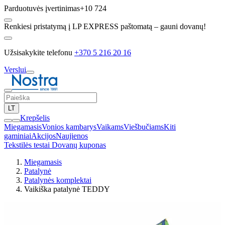
Parduotuvės įvertinimas
+10 724
Renkiesi pristatymą į LP EXPRESS paštomatą – gauni dovanų!
Užsisakykite telefonu
+370 5 216 20 16
Verslui
LT
Krepšelis
Miegamasis
Vonios kambarys
Vaikams
Viešbučiams
Kiti
gaminiai
Akcijos
Naujienos
Tekstilės testai
Dovanų kuponas
Miegamasis
Patalynė
Patalynės komplektai
Vaikiška patalynė TEDDY