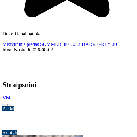
Dukrai labai patinka
N
Medvilninis pledas SUMMER, 80-2032-DARK GREY 30
M
Irina, Nostra.lt
2026-08-02
I
Straipsniai
Visi
Pledai
P
Kaip prižiūrėti merino vilnos tekstilę?
Skaityti
S