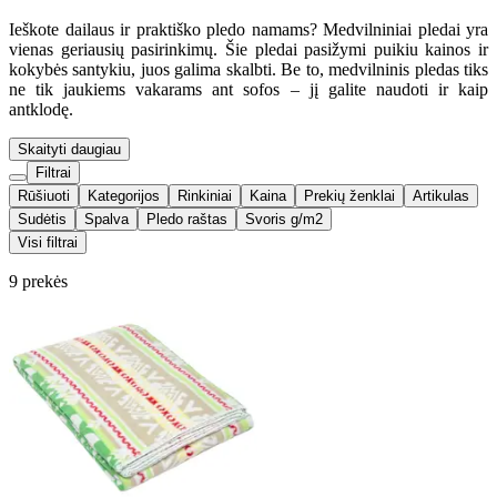
Ieškote dailaus ir praktiško pledo namams? Medvilniniai pledai yra
vienas geriausių pasirinkimų. Šie pledai pasižymi puikiu kainos ir
kokybės santykiu, juos galima skalbti. Be to, medvilninis pledas tiks
ne tik jaukiems vakarams ant sofos – jį galite naudoti ir kaip
antklodę.
Skaityti daugiau
Filtrai
Rūšiuoti
Kategorijos
Rinkiniai
Kaina
Prekių ženklai
Artikulas
Sudėtis
Spalva
Pledo raštas
Svoris g/m2
Visi filtrai
9 prekės