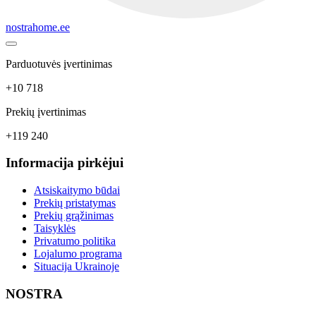
nostrahome.ee
Parduotuvės įvertinimas
+10 718
Prekių įvertinimas
+119 240
Informacija pirkėjui
Atsiskaitymo būdai
Prekių pristatymas
Prekių grąžinimas
Taisyklės
Privatumo politika
Lojalumo programa
Situacija Ukrainoje
NOSTRA