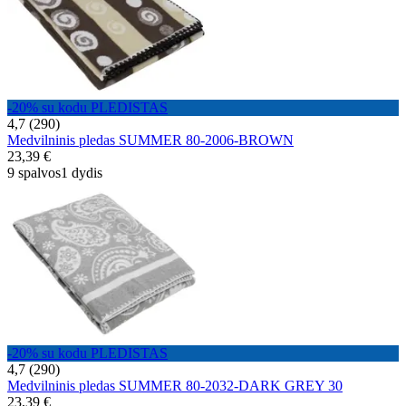
-20% su kodu PLEDISTAS
4,7 (290)
Medvilninis pledas SUMMER 80-2006-BROWN
23,39 €
9 spalvos
1 dydis
-20% su kodu PLEDISTAS
4,7 (290)
Medvilninis pledas SUMMER 80-2032-DARK GREY 30
23,39 €