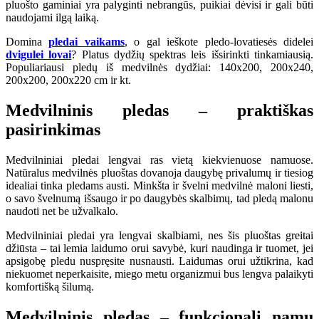
pluošto gaminiai yra palyginti nebrangūs, puikiai dėvisi ir gali būti
naudojami ilgą laiką.
Domina
pledai vaikams
, o gal ieškote pledo-lovatiesės didelei
dvigulei lovai
? Platus dydžių spektras leis išsirinkti tinkamiausią.
Populiariausi pledų iš medvilnės dydžiai: 140x200, 200x240,
200x200, 200x220 cm ir kt.
Medvilninis pledas – praktiškas
pasirinkimas
Medvilniniai pledai lengvai ras vietą kiekvienuose namuose.
Natūralus medvilnės pluoštas dovanoja daugybę privalumų ir tiesiog
idealiai tinka pledams austi. Minkšta ir švelni medvilnė maloni liesti,
o savo švelnumą išsaugo ir po daugybės skalbimų, tad pledą malonu
naudoti net be užvalkalo.
Medvilniniai pledai yra lengvai skalbiami, nes šis pluoštas greitai
džiūsta – tai lemia laidumo orui savybė, kuri naudinga ir tuomet, jei
apsigobę pledu nuspręsite nusnausti. Laidumas orui užtikrina, kad
niekuomet neperkaisite, miego metu organizmui bus lengva palaikyti
komfortišką šilumą.
Medvilninis pledas – funkcionali namų