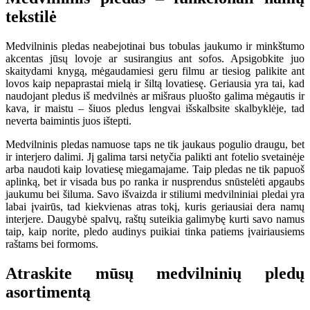
tekstilė
Medvilninis pledas neabejotinai bus tobulas jaukumo ir minkštumo
akcentas jūsų lovoje ar susirangius ant sofos. Apsigobkite juo
skaitydami knygą, mėgaudamiesi geru filmu ar tiesiog palikite ant
lovos kaip nepaprastai mielą ir šiltą lovatiesę. Geriausia yra tai, kad
naudojant pledus iš medvilnės ar mišraus pluošto galima mėgautis ir
kava, ir maistu – šiuos pledus lengvai išskalbsite skalbyklėje, tad
neverta baimintis juos ištepti.
Medvilninis pledas namuose taps ne tik jaukaus pogulio draugu, bet
ir interjero dalimi. Jį galima tarsi netyčia palikti ant fotelio svetainėje
arba naudoti kaip lovatiesę miegamajame. Taip pledas ne tik papuoš
aplinką, bet ir visada bus po ranka ir nusprendus snūstelėti apgaubs
jaukumu bei šiluma. Savo išvaizda ir stiliumi medvilniniai pledai yra
labai įvairūs, tad kiekvienas atras tokį, kuris geriausiai dera namų
interjere. Daugybė spalvų, raštų suteikia galimybę kurti savo namus
taip, kaip norite, pledo audinys puikiai tinka patiems įvairiausiems
raštams bei formoms.
Atraskite mūsų medvilninių pledų
asortimentą