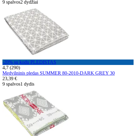
9 spalvos
2 dydžiai
-20% su kodu PLEDISTAS
4,7 (290)
Medvilninis pledas SUMMER 80-2010-DARK GREY 30
23,39 €
9 spalvos
1 dydis