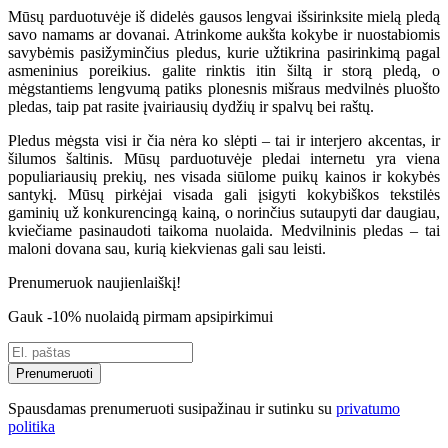
Mūsų parduotuvėje iš didelės gausos lengvai išsirinksite mielą pledą
savo namams ar dovanai. Atrinkome aukšta kokybe ir nuostabiomis
savybėmis pasižyminčius pledus, kurie užtikrina pasirinkimą pagal
asmeninius poreikius. galite rinktis itin šiltą ir storą pledą, o
mėgstantiems lengvumą patiks plonesnis mišraus medvilnės pluošto
pledas, taip pat rasite įvairiausių dydžių ir spalvų bei raštų.
Pledus mėgsta visi ir čia nėra ko slėpti – tai ir interjero akcentas, ir
šilumos šaltinis. Mūsų parduotuvėje pledai internetu yra viena
populiariausių prekių, nes visada siūlome puikų kainos ir kokybės
santykį. Mūsų pirkėjai visada gali įsigyti kokybiškos tekstilės
gaminių už konkurencingą kainą, o norinčius sutaupyti dar daugiau,
kviečiame pasinaudoti taikoma nuolaida. Medvilninis pledas – tai
maloni dovana sau, kurią kiekvienas gali sau leisti.
Prenumeruok naujienlaiškį!
Gauk -10% nuolaidą pirmam apsipirkimui
Prenumeruoti
Spausdamas prenumeruoti susipažinau ir sutinku su
privatumo
politika