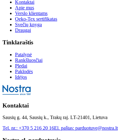
Kontaktai
Apie mus
Verslo klientams
Oeko-Tex sertifikatas
Svečių knyga
Draugai
Tinklaraštis
Patalynė
Rankšluosčiai
Pledai
Paklodės
Idėjos
Kontaktai
Sausių g. 44, Sausių k., Trakų raj. LT-21401, Lietuva
Tel. nr.:
+370 5 216 20 16
El. paštas:
parduotuve@nostra.lt