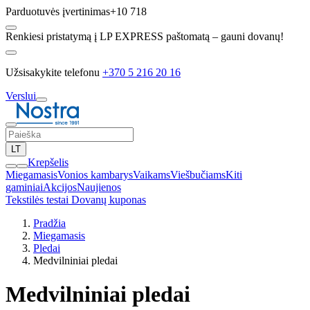
Parduotuvės įvertinimas
+10 718
Renkiesi pristatymą į LP EXPRESS paštomatą – gauni dovanų!
Užsisakykite telefonu
+370 5 216 20 16
Verslui
LT
Krepšelis
Miegamasis
Vonios kambarys
Vaikams
Viešbučiams
Kiti
gaminiai
Akcijos
Naujienos
Tekstilės testai
Dovanų kuponas
Pradžia
Miegamasis
Pledai
Medvilniniai pledai
Medvilniniai pledai