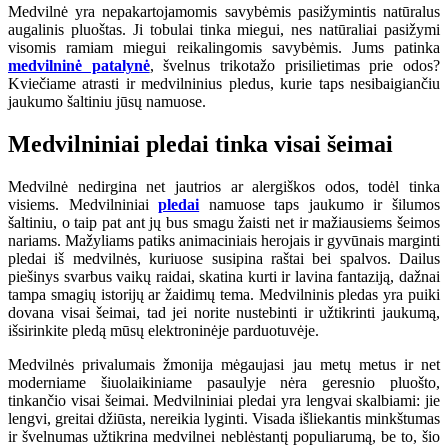
Medvilnė yra nepakartojamomis savybėmis pasižymintis natūralus
augalinis pluoštas. Ji tobulai tinka miegui, nes natūraliai pasižymi
visomis ramiam miegui reikalingomis savybėmis. Jums patinka
medvilninė patalynė
, švelnus trikotažo prisilietimas prie odos?
Kviečiame atrasti ir medvilninius pledus, kurie taps nesibaigiančiu
jaukumo šaltiniu jūsų namuose.
Medvilniniai pledai tinka visai šeimai
Medvilnė nedirgina net jautrios ar alergiškos odos, todėl tinka
visiems. Medvilniniai
pledai
namuose taps jaukumo ir šilumos
šaltiniu, o taip pat ant jų bus smagu žaisti net ir mažiausiems šeimos
nariams. Mažyliams patiks animaciniais herojais ir gyvūnais marginti
pledai iš medvilnės, kuriuose susipina raštai bei spalvos. Dailus
piešinys svarbus vaikų raidai, skatina kurti ir lavina fantaziją, dažnai
tampa smagių istorijų ar žaidimų tema. Medvilninis pledas yra puiki
dovana visai šeimai, tad jei norite nustebinti ir užtikrinti jaukumą,
išsirinkite pledą mūsų elektroninėje parduotuvėje.
Medvilnės privalumais žmonija mėgaujasi jau metų metus ir net
moderniame šiuolaikiniame pasaulyje nėra geresnio pluošto,
tinkančio visai šeimai. Medvilniniai pledai yra lengvai skalbiami: jie
lengvi, greitai džiūsta, nereikia lyginti. Visada išliekantis minkštumas
ir švelnumas užtikrina medvilnei neblėstantį populiarumą, be to, šio