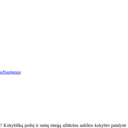
os
Naujienos
tį? Kokybišką poilsį ir ramų miegą užtikrina aukštos kokybės patalynė v