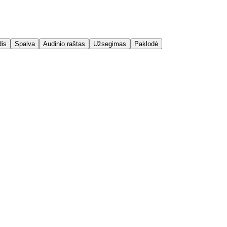
dis
Spalva
Audinio raštas
Užsegimas
Paklodė