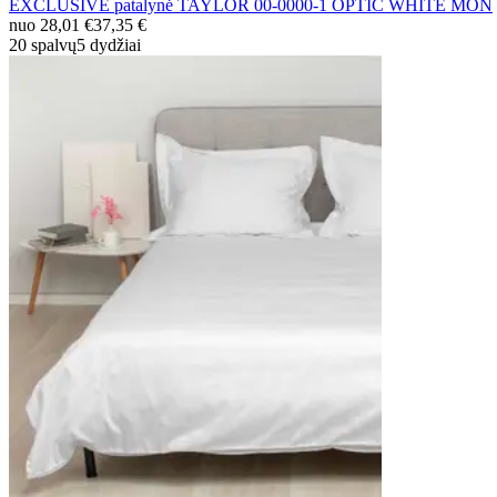
EXCLUSIVE patalynė TAYLOR 00-0000-1 OPTIC WHITE MON
nuo
28,01 €
37,35 €
20 spalvų
5 dydžiai