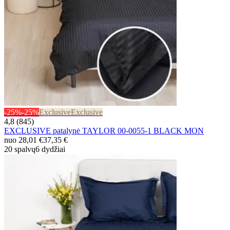
-25%
-25%
Exclusive
Exclusive
4,8 (845)
EXCLUSIVE patalynė TAYLOR 00-0055-1 BLACK MON
nuo
28,01 €
37,35 €
20 spalvų
6 dydžiai