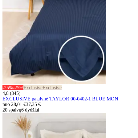
-25%
-25%
Exclusive
Exclusive
4,8 (845)
EXCLUSIVE patalynė TAYLOR 00-0402-1 BLUE MON
nuo
28,01 €
37,35 €
20 spalvų
6 dydžiai