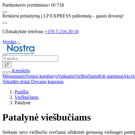
Parduotuvės įvertinimas
+10 718
Renkiesi pristatymą į LP EXPRESS paštomatą – gauni dovanų!
Užsisakykite telefonu
+370 5 216 20 16
Verslui
LT
Krepšelis
Miegamasis
Vonios kambarys
Vaikams
Viešbučiams
Kiti gaminiai
Akcij
Tekstilės testai
Dovanų kuponas
Pradžia
Viešbučiams
Patalynė
Patalynė viešbučiams
Siekiate savo viešbučio svečiams užtikrinti geriausią viešnagės patir