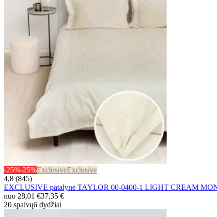
-25%
-25%
Exclusive
Exclusive
4,8 (845)
EXCLUSIVE patalynė TAYLOR 00-0400-1 LIGHT CREAM MO
nuo
28,01 €
37,35 €
20 spalvų
6 dydžiai