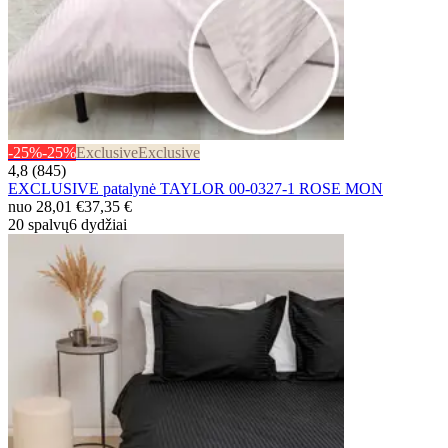
-25%
-25%
Exclusive
Exclusive
4,8 (845)
EXCLUSIVE patalynė TAYLOR 00-0327-1 ROSE MON
nuo
28,01 €
37,35 €
20 spalvų
6 dydžiai