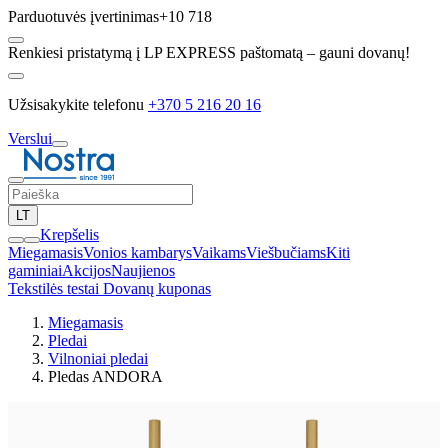
Parduotuvės įvertinimas
+10 718
Renkiesi pristatymą į LP EXPRESS paštomatą – gauni dovanų!
Užsisakykite telefonu
+370 5 216 20 16
Verslui
LT
Krepšelis
Miegamasis
Vonios kambarys
Vaikams
Viešbučiams
Kiti
gaminiai
Akcijos
Naujienos
Tekstilės testai
Dovanų kuponas
Miegamasis
Pledai
Vilnoniai pledai
Pledas ANDORA