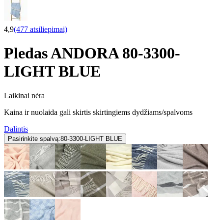
4,9
(477 atsiliepimai)
Pledas ANDORA 80-3300-
LIGHT BLUE
Laikinai nėra
Kaina ir nuolaida gali skirtis skirtingiems dydžiams/spalvoms
Dalintis
Pasirinkite spalvą:
80-3300-LIGHT BLUE