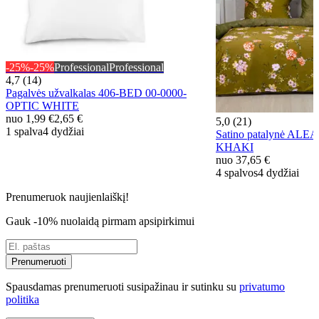
-25%
-25%
Professional
Professional
4,7 (14)
Pagalvės užvalkalas 406-BED 00-0000-
OPTIC WHITE
nuo
1,99 €
2,65 €
5,0 (21)
1 spalva
4 dydžiai
Satino patalynė ALEA
KHAKI
nuo
37,65 €
4 spalvos
4 dydžiai
Prenumeruok naujienlaiškį!
Gauk -10% nuolaidą pirmam apsipirkimui
Prenumeruoti
Spausdamas prenumeruoti susipažinau ir sutinku su
privatumo
politika