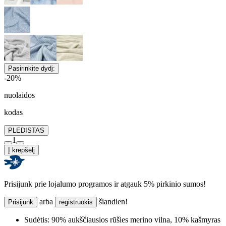
Pasirinkite dydį:
-20%
nuolaidos
kodas
PLEDISTAS
1
Į krepšelį
Prisijunk prie lojalumo programos ir atgauk 5% pirkinio sumos!
arba
šiandien!
Prisijunk
registruokis
Sudėtis:
90% aukščiausios rūšies merino vilna, 10% kašmyras