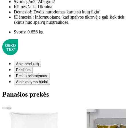
Svoris g/m2:
245 g/m2
Kilmės šalis:
Ukraina
Dėmesio!:
Dydis nurodomas kartu su kutų ilgiu!
!Dėmesio!:
Informuojame, kad spalvos tikrovėje gali šiek tiek
skirtis nuo spalvų nuotraukose.
Svoris:
0.656 kg
Apie produktą
Priežiūra
Prekių pristatymas
Atsiskaitymo būdai
Panašios prekės