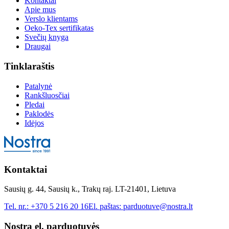
Kontaktai
Apie mus
Verslo klientams
Oeko-Tex sertifikatas
Svečių knyga
Draugai
Tinklaraštis
Patalynė
Rankšluosčiai
Pledai
Paklodės
Idėjos
Kontaktai
Sausių g. 44, Sausių k., Trakų raj. LT-21401, Lietuva
Tel. nr.:
+370 5 216 20 16
El. paštas:
parduotuve@nostra.lt
Nostra el. parduotuvės