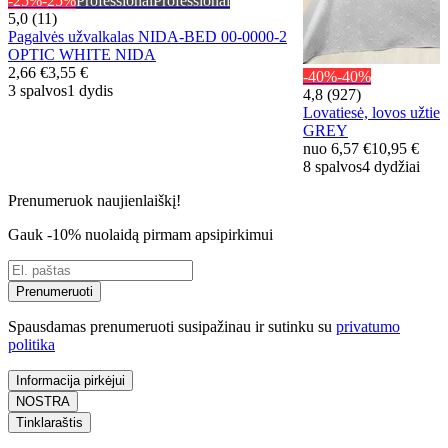
-25%
-25%
Professional
Professional
5,0 (11)
Pagalvės užvalkalas NIDA-BED 00-0000-2
OPTIC WHITE NIDA
2,66 €
3,55 €
-40%
-40%
3 spalvos
1 dydis
4,8 (927)
Lovatiesė, lovos užt
GREY
nuo
6,57 €
10,95 €
8 spalvos
4 dydžiai
Prenumeruok naujienlaiškį!
Gauk -10% nuolaidą pirmam apsipirkimui
Prenumeruoti
Spausdamas prenumeruoti susipažinau ir sutinku su
privatumo
politika
Informacija pirkėjui
NOSTRA
Tinklaraštis