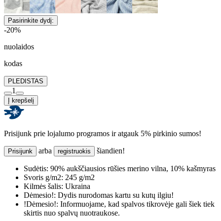
Pasirinkite dydį:
-20%
nuolaidos
kodas
PLEDISTAS
1
Į krepšelį
Prisijunk prie lojalumo programos ir atgauk 5% pirkinio sumos!
arba
šiandien!
Prisijunk
registruokis
Sudėtis:
90% aukščiausios rūšies merino vilna, 10% kašmyras
Svoris g/m2:
245 g/m2
Kilmės šalis:
Ukraina
Dėmesio!:
Dydis nurodomas kartu su kutų ilgiu!
!Dėmesio!:
Informuojame, kad spalvos tikrovėje gali šiek tiek
skirtis nuo spalvų nuotraukose.