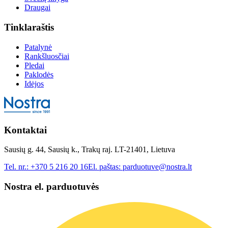
Draugai
Tinklaraštis
Patalynė
Rankšluosčiai
Pledai
Paklodės
Idėjos
Kontaktai
Sausių g. 44, Sausių k., Trakų raj. LT-21401, Lietuva
Tel. nr.:
+370 5 216 20 16
El. paštas:
parduotuve@nostra.lt
Nostra el. parduotuvės