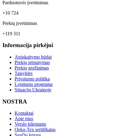
Parduotuvės įvertinimas
+10 724
Prekių įvertinimas
+119 311
Informacija pirkėjui
Atsiskaitymo būdai
Prekių pristatymas
Prekių grąžinimas
Taisyklės
Privatumo politika
Lojalumo programa
Situacija Ukrainoje
NOSTRA
Kontaktai
Apie mus
Verslo klientams
Oeko-Tex sertifikatas
Svečių knyga