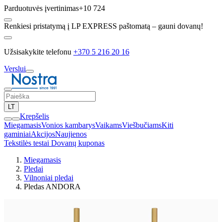
Parduotuvės įvertinimas
+10 724
Renkiesi pristatymą į LP EXPRESS paštomatą – gauni dovanų!
Užsisakykite telefonu
+370 5 216 20 16
Verslui
LT
Krepšelis
Miegamasis
Vonios kambarys
Vaikams
Viešbučiams
Kiti
gaminiai
Akcijos
Naujienos
Tekstilės testai
Dovanų kuponas
Miegamasis
Pledai
Vilnoniai pledai
Pledas ANDORA