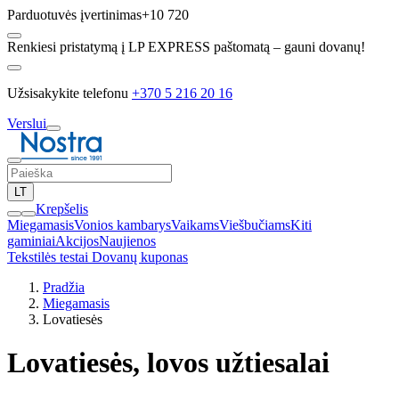
Parduotuvės įvertinimas
+10 720
Renkiesi pristatymą į LP EXPRESS paštomatą – gauni dovanų!
Užsisakykite telefonu
+370 5 216 20 16
Verslui
LT
Krepšelis
Miegamasis
Vonios kambarys
Vaikams
Viešbučiams
Kiti
gaminiai
Akcijos
Naujienos
Tekstilės testai
Dovanų kuponas
Pradžia
Miegamasis
Lovatiesės
Lovatiesės, lovos užtiesalai