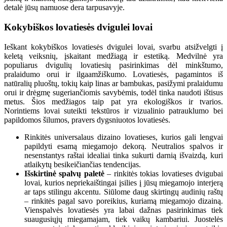
detalė jūsų namuose dera tarpusavyje.
Kokybiškos lovatiesės dvigulei lovai
Ieškant kokybiškos lovatiesės dvigulei lovai, svarbu atsižvelgti į
keletą veiksnių, įskaitant medžiagą ir estetiką. Medvilnė yra
populiarus dvigulių lovatiesių pasirinkimas dėl minkštumo,
pralaidumo orui ir ilgaamžiškumo. Lovatiesės, pagamintos iš
natūralių pluoštų, tokių kaip linas ar bambukas, pasižymi pralaidumu
orui ir drėgmę sugeriančiomis savybėmis, todėl tinka naudoti ištisus
metus. Šios medžiagos taip pat yra ekologiškos ir tvarios.
Norintiems lovai suteikti tekstūros ir vizualinio patrauklumo bei
papildomos šilumos, pravers dygsniuotos lovatiesės.
Rinkitės universalaus dizaino lovatieses, kurios gali lengvai
papildyti esamą miegamojo dekorą. Neutralios spalvos ir
nesenstantys raštai idealiai tinka sukurti darnią išvaizdą, kuri
atlaikytų besikeičiančias tendencijas.
Išskirtinė spalvų paletė
– rinkitės tokias lovatieses dvigubai
lovai, kurios nepriekaištingai įsilies į jūsų miegamojo interjerą
ar taps stilingu akcentu. Siūlome daug skirtingų audinių raštų
– rinkitės pagal savo poreikius, kuriamą miegamojo dizainą.
Vienspalvės lovatiesės yra labai dažnas pasirinkimas tiek
suaugusiųjų miegamajam, tiek vaikų kambariui. Juostelės