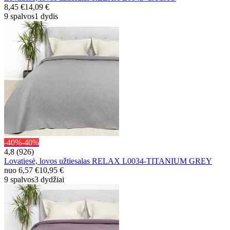
8,45 €
14,09 €
9 spalvos
1 dydis
-40%
-40%
4,8 (926)
Lovatiesė, lovos užtiesalas RELAX L0034-TITANIUM GREY
nuo
6,57 €
10,95 €
9 spalvos
3 dydžiai