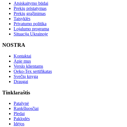
Atsiskaitymo būdai
Prekių pristatymas
Prekių grąžinimas
Taisyklės
Privatumo politika
Lojalumo programa
Situacija Ukrainoje
NOSTRA
Kontaktai
Apie mus
Verslo klientams
Oeko-Tex sertifikatas
Svečių knyga
Draugai
Tinklaraštis
Patalynė
Rankšluosčiai
Pledai
Paklodės
Idėjos