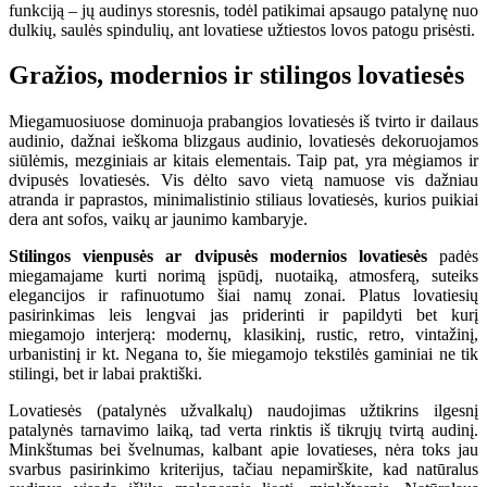
funkciją – jų audinys storesnis, todėl patikimai apsaugo patalynę nuo
dulkių, saulės spindulių, ant lovatiese užtiestos lovos patogu prisėsti.
Gražios, modernios ir stilingos lovatiesės
Miegamuosiuose dominuoja prabangios lovatiesės iš tvirto ir dailaus
audinio, dažnai ieškoma blizgaus audinio, lovatiesės dekoruojamos
siūlėmis, mezginiais ar kitais elementais. Taip pat, yra mėgiamos ir
dvipusės lovatiesės. Vis dėlto savo vietą namuose vis dažniau
atranda ir paprastos, minimalistinio stiliaus lovatiesės, kurios puikiai
dera ant sofos, vaikų ar jaunimo kambaryje.
Stilingos vienpusės ar dvipusės modernios lovatiesės
padės
miegamajame kurti norimą įspūdį, nuotaiką, atmosferą, suteiks
elegancijos ir rafinuotumo šiai namų zonai. Platus lovatiesių
pasirinkimas leis lengvai jas priderinti ir papildyti bet kurį
miegamojo interjerą: modernų, klasikinį, rustic, retro, vintažinį,
urbanistinį ir kt. Negana to, šie miegamojo tekstilės gaminiai ne tik
stilingi, bet ir labai praktiški.
Lovatiesės (patalynės užvalkalų) naudojimas užtikrins ilgesnį
patalynės tarnavimo laiką, tad verta rinktis iš tikrųjų tvirtą audinį.
Minkštumas bei švelnumas, kalbant apie lovatieses, nėra toks jau
svarbus pasirinkimo kriterijus, tačiau nepamirškite, kad natūralus