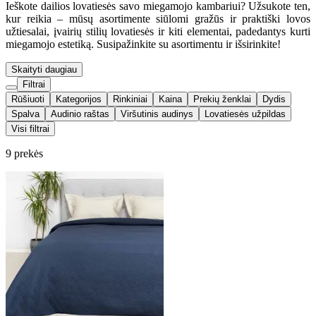
Ieškote dailios lovatiesės savo miegamojo kambariui? Užsukote ten,
kur reikia – mūsų asortimente siūlomi gražūs ir praktiški lovos
užtiesalai, įvairių stilių lovatiesės ir kiti elementai, padedantys kurti
miegamojo estetiką. Susipažinkite su asortimentu ir išsirinkite!
Skaityti daugiau
Filtrai
Rūšiuoti
Kategorijos
Rinkiniai
Kaina
Prekių ženklai
Dydis
Spalva
Audinio raštas
Viršutinis audinys
Lovatiesės užpildas
Visi filtrai
9 prekės