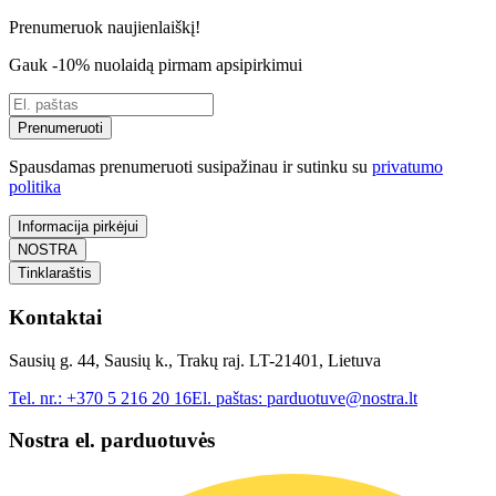
Prenumeruok naujienlaiškį!
Gauk -10% nuolaidą pirmam apsipirkimui
Prenumeruoti
Spausdamas prenumeruoti susipažinau ir sutinku su
privatumo
politika
Informacija pirkėjui
NOSTRA
Tinklaraštis
Kontaktai
Sausių g. 44, Sausių k., Trakų raj. LT-21401, Lietuva
Tel. nr.:
+370 5 216 20 16
El. paštas:
parduotuve@nostra.lt
Nostra el. parduotuvės