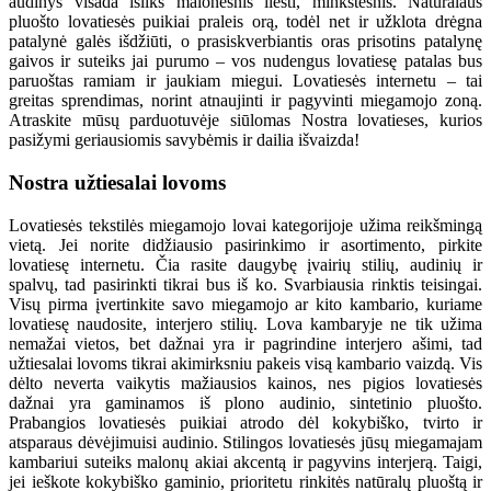
audinys visada išliks malonesnis liesti, minkštesnis. Natūralaus
pluošto lovatiesės puikiai praleis orą, todėl net ir užklota drėgna
patalynė galės išdžiūti, o prasiskverbiantis oras prisotins patalynę
gaivos ir suteiks jai purumo – vos nudengus lovatiesę patalas bus
paruoštas ramiam ir jaukiam miegui. Lovatiesės internetu – tai
greitas sprendimas, norint atnaujinti ir pagyvinti miegamojo zoną.
Atraskite mūsų parduotuvėje siūlomas Nostra lovatieses, kurios
pasižymi geriausiomis savybėmis ir dailia išvaizda!
Nostra užtiesalai lovoms
Lovatiesės tekstilės miegamojo lovai kategorijoje užima reikšmingą
vietą. Jei norite didžiausio pasirinkimo ir asortimento, pirkite
lovatiesę internetu. Čia rasite daugybę įvairių stilių, audinių ir
spalvų, tad pasirinkti tikrai bus iš ko. Svarbiausia rinktis teisingai.
Visų pirma įvertinkite savo miegamojo ar kito kambario, kuriame
lovatiesę naudosite, interjero stilių. Lova kambaryje ne tik užima
nemažai vietos, bet dažnai yra ir pagrindine interjero ašimi, tad
užtiesalai lovoms tikrai akimirksniu pakeis visą kambario vaizdą. Vis
dėlto neverta vaikytis mažiausios kainos, nes pigios lovatiesės
dažnai yra gaminamos iš plono audinio, sintetinio pluošto.
Prabangios lovatiesės puikiai atrodo dėl kokybiško, tvirto ir
atsparaus dėvėjimuisi audinio. Stilingos lovatiesės jūsų miegamajam
kambariui suteiks malonų akiai akcentą ir pagyvins interjerą. Taigi,
jei ieškote kokybiško gaminio, prioritetu rinkitės natūralų pluoštą ir