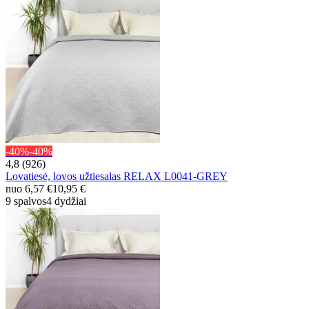
-40%
-40%
4,8 (926)
Lovatiesė, lovos užtiesalas RELAX L0041-GREY
nuo
6,57 €
10,95 €
9 spalvos
4 dydžiai