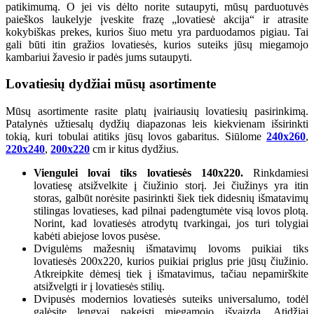
patikimumą. O jei vis dėlto norite sutaupyti, mūsų parduotuvės
paieškos laukelyje įveskite frazę „lovatiesė akcija“ ir atrasite
kokybiškas prekes, kurios šiuo metu yra parduodamos pigiau. Tai
gali būti itin gražios lovatiesės, kurios suteiks jūsų miegamojo
kambariui žavesio ir padės jums sutaupyti.
Lovatiesių dydžiai mūsų asortimente
Mūsų asortimente rasite platų įvairiausių lovatiesių pasirinkimą.
Patalynės užtiesalų dydžių diapazonas leis kiekvienam išsirinkti
tokią, kuri tobulai atitiks jūsų lovos gabaritus. Siūlome
240x260
,
220x240
,
200x220
cm ir kitus dydžius.
Viengulei lovai tiks lovatiesės 140x220.
Rinkdamiesi
lovatiesę atsižvelkite į čiužinio storį. Jei čiužinys yra itin
storas, galbūt norėsite pasirinkti šiek tiek didesnių išmatavimų
stilingas lovatieses, kad pilnai padengtumėte visą lovos plotą.
Norint, kad lovatiesės atrodytų tvarkingai, jos turi tolygiai
kabėti abiejose lovos pusėse.
Dvigulėms mažesnių išmatavimų lovoms puikiai tiks
lovatiesės 200x220, kurios puikiai priglus prie jūsų čiužinio.
Atkreipkite dėmesį tiek į išmatavimus, tačiau nepamirškite
atsižvelgti ir į lovatiesės stilių.
Dvipusės modernios lovatiesės suteiks universalumo, todėl
galėsite lengvai pakeisti miegamojo išvaizdą. Atidžiai