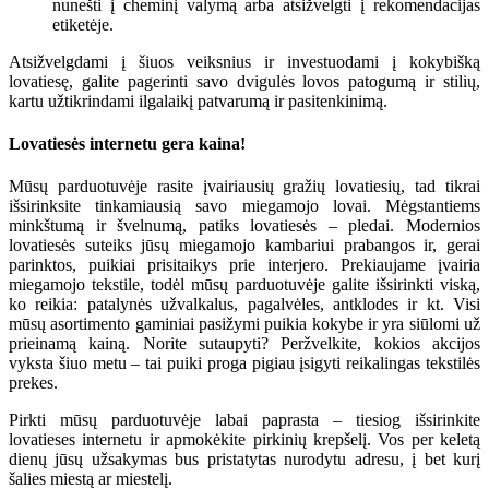
nunešti į cheminį valymą arba atsižvelgti į rekomendacijas
etiketėje.
Atsižvelgdami į šiuos veiksnius ir investuodami į kokybišką
lovatiesę, galite pagerinti savo dvigulės lovos patogumą ir stilių,
kartu užtikrindami ilgalaikį patvarumą ir pasitenkinimą.
Lovatiesės internetu gera kaina!
Mūsų parduotuvėje rasite įvairiausių gražių lovatiesių, tad tikrai
išsirinksite tinkamiausią savo miegamojo lovai. Mėgstantiems
minkštumą ir švelnumą, patiks lovatiesės – pledai. Modernios
lovatiesės suteiks jūsų miegamojo kambariui prabangos ir, gerai
parinktos, puikiai prisitaikys prie interjero. Prekiaujame įvairia
miegamojo tekstile, todėl mūsų parduotuvėje galite išsirinkti viską,
ko reikia: patalynės užvalkalus, pagalvėles, antklodes ir kt. Visi
mūsų asortimento gaminiai pasižymi puikia kokybe ir yra siūlomi už
prieinamą kainą. Norite sutaupyti? Peržvelkite, kokios akcijos
vyksta šiuo metu – tai puiki proga pigiau įsigyti reikalingas tekstilės
prekes.
Pirkti mūsų parduotuvėje labai paprasta – tiesiog išsirinkite
lovatieses internetu ir apmokėkite pirkinių krepšelį. Vos per keletą
dienų jūsų užsakymas bus pristatytas nurodytu adresu, į bet kurį
šalies miestą ar miestelį.