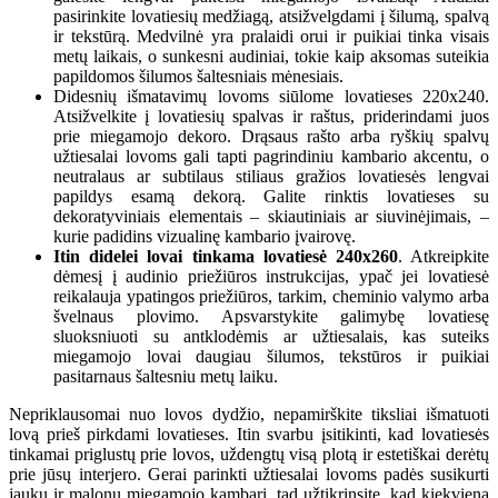
pasirinkite lovatiesių medžiagą, atsižvelgdami į šilumą, spalvą
ir tekstūrą. Medvilnė yra pralaidi orui ir puikiai tinka visais
metų laikais, o sunkesni audiniai, tokie kaip aksomas suteikia
papildomos šilumos šaltesniais mėnesiais.
Didesnių išmatavimų lovoms siūlome lovatieses 220x240.
Atsižvelkite į lovatiesių spalvas ir raštus, priderindami juos
prie miegamojo dekoro. Drąsaus rašto arba ryškių spalvų
užtiesalai lovoms gali tapti pagrindiniu kambario akcentu, o
neutralaus ar subtilaus stiliaus gražios lovatiesės lengvai
papildys esamą dekorą. Galite rinktis lovatieses su
dekoratyviniais elementais – skiautiniais ar siuvinėjimais, –
kurie padidins vizualinę kambario įvairovę.
Itin didelei lovai tinkama lovatiesė 240x260
. Atkreipkite
dėmesį į audinio priežiūros instrukcijas, ypač jei lovatiesė
reikalauja ypatingos priežiūros, tarkim, cheminio valymo arba
švelnaus plovimo. Apsvarstykite galimybę lovatiesę
sluoksniuoti su antklodėmis ar užtiesalais, kas suteiks
miegamojo lovai daugiau šilumos, tekstūros ir puikiai
pasitarnaus šaltesniu metų laiku.
Nepriklausomai nuo lovos dydžio, nepamirškite tiksliai išmatuoti
lovą prieš pirkdami lovatieses. Itin svarbu įsitikinti, kad lovatiesės
tinkamai priglustų prie lovos, uždengtų visą plotą ir estetiškai derėtų
prie jūsų interjero. Gerai parinkti užtiesalai lovoms padės susikurti
jaukų ir malonų miegamojo kambarį, tad užtikrinsite, kad kiekviena