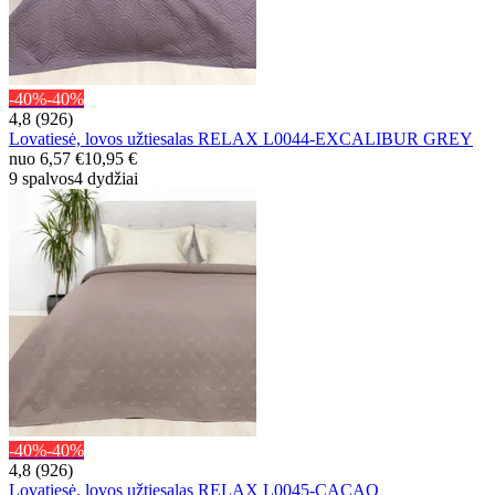
-40%
-40%
4,8 (926)
Lovatiesė, lovos užtiesalas RELAX L0044-EXCALIBUR GREY
nuo
6,57 €
10,95 €
9 spalvos
4 dydžiai
-40%
-40%
4,8 (926)
Lovatiesė, lovos užtiesalas RELAX L0045-CACAO