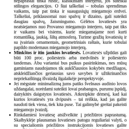
nepaprastai tinka rustic, klasikiniam interjerui, jos suteikia
stilingos elegancijos. O štai taškeliai – tobulas sprendimas
vaikams, taip pat tinka ir suaugusiųjų miegamojo erdvei.
Taškeliai, priklausomai nuo spalvų ir dizaino, gali suteikti
daugiau spalvų, žaismingumo. Gėlėtos lovatiesės yra
neatsiejamos nuo Provanso miegamojo interjero, taip pat tiks
ir vaikams bei visiems, kurie miegamajame nori kurti
romantišką, jaukią, šiltą atmosferą. Turime gražių lovatiesių ir
su įvairiais ornamentais, geometriniais raštais, kurie tobulai
papildo modernaus miegamojo interjerą.
Minkštos ir itin jaukios lovatiesės.
Lovatiesės užpildas gali
būti 100 proc. poliesteris arba medvilnės ir poliesterio
tandemas. Abu variantai bus puikus pasirinkimas, nes mūsų
gaminiams naudojamos tik aukščiausios kokybės medžiagos,
atskleidžiančios geriausias savo savybes ir užtikrinančios
nepriekaištingą išvaizdą ilgalaikėje perspektyvoje.
Jei mėgstate minimalizmą jums patiks švelnaus audinio lovos
uždangalai, norėdami suteikti lovai prabangos, purumu įspūdį,
dairykitės daigstytos lovatiesės. Atkreipkite dėmesį, kad kai
kurios lovatiesės yra dvipusės – tai reiškia, kad jas galite
naudoti tiek viena, tiek kita puse. Tai galimybė greitai pakeisti
miegamojo įvaizdį.
Rinkdamiesi lovatiesę atsižvelkite į priežiūros paprastumą.
Skalbyklėje plaunamas lovatieses patogu reguliariai valyti, o
su specialiomis priežiūros instrukcijomis lovatieses galite