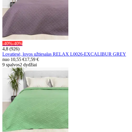
-40%
-40%
4,8 (926)
Lovatiesė, lovos užtiesalas RELAX L0026-EXCALIBUR GREY
nuo
10,55 €
17,59 €
9 spalvos
2 dydžiai