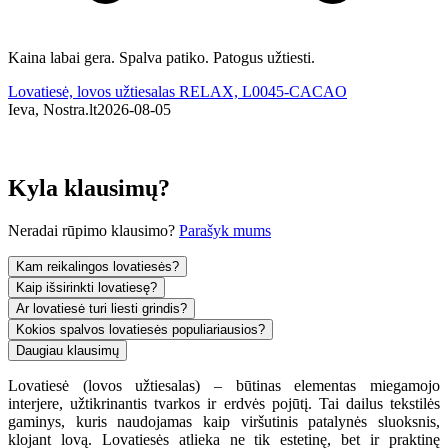
Kaina labai gera. Spalva patiko. Patogus užtiesti.
A
Lovatiesė, lovos užtiesalas RELAX, L0045-CACAO
L
Ieva, Nostra.lt
2026-08-05
I
Kyla klausimų?
Neradai rūpimo klausimo?
Parašyk mums
Kam reikalingos lovatiesės?
Kaip išsirinkti lovatiesę?
Ar lovatiesė turi liesti grindis?
Kokios spalvos lovatiesės populiariausios?
Daugiau klausimų
Lovatiesė (lovos užtiesalas) – būtinas elementas miegamojo
interjere, užtikrinantis tvarkos ir erdvės pojūtį. Tai dailus tekstilės
gaminys, kuris naudojamas kaip viršutinis patalynės sluoksnis,
klojant lovą. Lovatiesės atlieka ne tik estetinę, bet ir praktinę