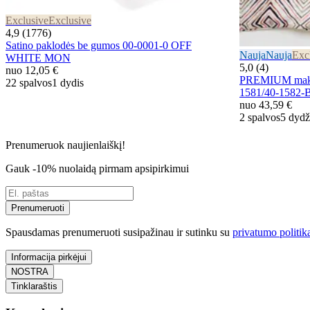
Exclusive
Exclusive
4,9 (1776)
Satino paklodės be gumos 00-0001-0 OFF
Nauja
Nauja
Exc
WHITE MON
5,0 (4)
nuo
12,05 €
PREMIUM mako 
22 spalvos
1 dydis
1581/40-158
nuo
43,59 €
2 spalvos
5 dydž
Prenumeruok naujienlaiškį!
Gauk -10% nuolaidą pirmam apsipirkimui
Prenumeruoti
Spausdamas prenumeruoti susipažinau ir sutinku su
privatumo politik
Informacija pirkėjui
NOSTRA
Tinklaraštis