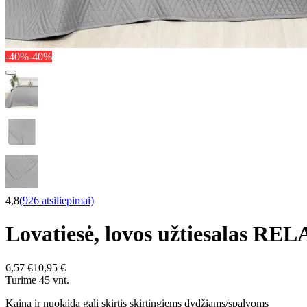
-40%
-40%
4,8
(926 atsiliepimai)
Lovatiesė, lovos užtiesalas
6,57 €
10,95 €
Turime 45 vnt.
Kaina ir nuolaida gali skirtis skirtingiems dydžiams/spalvoms