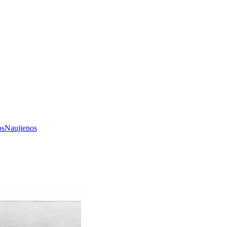
os
Naujienos