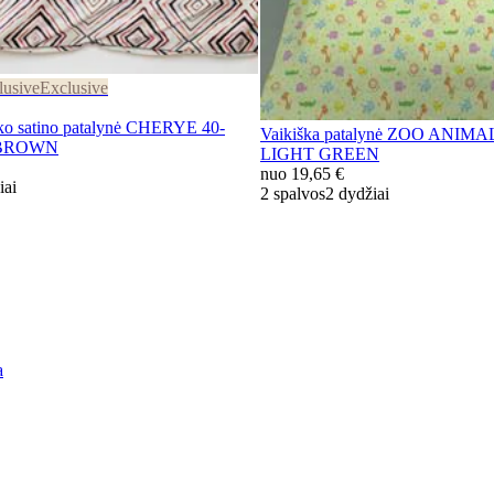
lusive
Exclusive
satino patalynė CHERYE 40-
Vaikiška patalynė ZOO ANIMA
2-BROWN
LIGHT GREEN
nuo
19,65 €
iai
2 spalvos
2 dydžiai
a