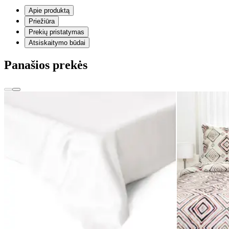
Apie produktą
Priežiūra
Prekių pristatymas
Atsiskaitymo būdai
Panašios prekės