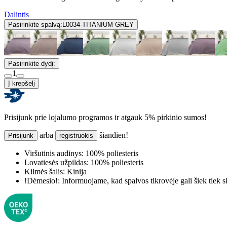
Dalintis
Pasirinkite spalvą:
L0034-TITANIUM GREY
Pasirinkite dydį:
1
Į krepšelį
Prisijunk prie lojalumo programos ir atgauk 5% pirkinio sumos!
arba
šiandien!
Prisijunk
registruokis
Viršutinis audinys:
100% poliesteris
Lovatiesės užpildas:
100% poliesteris
Kilmės šalis:
Kinija
!Dėmesio!:
Informuojame, kad spalvos tikrovėje gali šiek tiek s