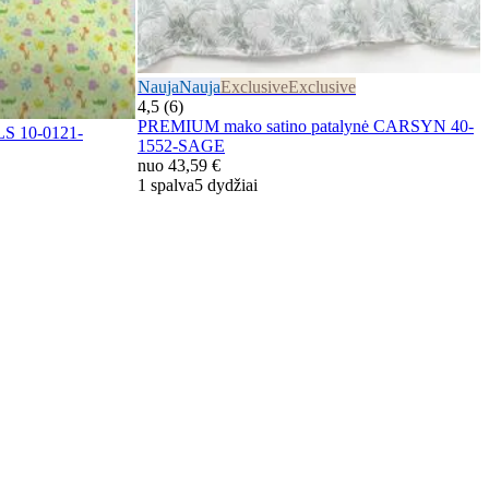
Nauja
Nauja
Exclusive
Exclusive
4,5 (6)
PREMIUM mako satino patalynė CARSYN 40-
LS 10-0121-
1552-SAGE
nuo
43,59 €
1 spalva
5 dydžiai