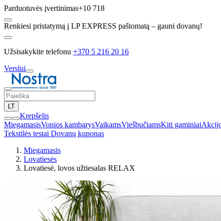
Parduotuvės įvertinimas
+10 718
Renkiesi pristatymą į LP EXPRESS paštomatą – gauni dovanų!
Užsisakykite telefonu
+370 5 216 20 16
Verslui
LT
Krepšelis
Miegamasis
Vonios kambarys
Vaikams
Viešbučiams
Kiti gaminiai
Akcij
Tekstilės testai
Dovanų kuponas
Miegamasis
Lovatiesės
Lovatiesė, lovos užtiesalas RELAX