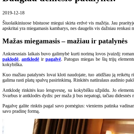
2019-12-18
Šiuolaikiniuose būstuose miegui skirta erdvė vis mažėja. Jau praeityj
apskritai yra miegamasis kambarys, nes daugelis vis dažniau renkasi mult
Mažas miegamasis – mažiau ir patalynės
Ankstesniais laikais buvo galimybė kurti norimą lovos įvaizdį: roman
paklodė
,
antklodė
ir
pagalvė
. Patogus miegas be šių trijų elementų
kokybiška.
Kuo mažiau patalynės lovai kloti naudojate, tuo atidžiau ją reikėtų 
galima rasti platų spalvų pasirinkimą. Rinkitės natūralaus audinio paklo
Antklodę rinkitės kuo lengvesnę, su kokybišku užpildu. Jo elementai
Svarbus ir antklodės dydis: per maža ji bus nepatogi, tačiau didesnės n
Pagalvę galite rinktis pagal savo pomėgius: vieniems patinka vadinam
savo pradinę formą.