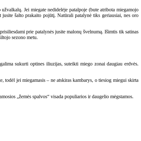
nuo užvalkalų. Jei miegate nedidelėje patalpoje (bute atribota miegamojo
usite šalto prakaito pojūtį. Natūrali patalynė tiks geriausiai, nes oro
prisiliesdami prie patalynės jusite malonų švelnumą. Išimtis tik satinas
 šiltojo sezono metu.
lima sukurti optines iliuzijas, suteikti miego zonai daugiau erdvės.
ite, todėl jei miegamasis – ne atskiras kambarys, o tiesiog miegui skirta
inamosios „žemės spalvos“ visada populiarios ir daugelio mėgstamos.