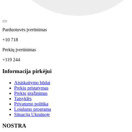
Parduotuvės įvertinimas
+10 718
Prekių įvertinimas
+119 244
Informacija pirkėjui
Atsiskaitymo būdai
Prekių pristatymas
Prekių grąžinimas
Taisyklės
Privatumo politika
Lojalumo programa
Situacija Ukrainoje
NOSTRA