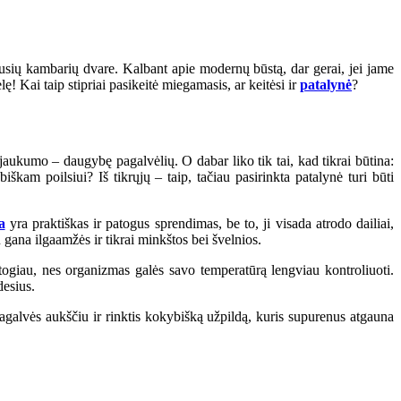
iausių kambarių dvare. Kalbant apie modernų būstą, dar gerai, jei jame
ę! Kai taip stipriai pasikeitė miegamasis, ar keitėsi ir
patalynė
?
aukumo – daugybę pagalvėlių. O dabar liko tik tai, kad tikrai būtina:
škam poilsiui? Iš tikrųjų – taip, tačiau pasirinkta patalynė turi būti
a
yra praktiškas ir patogus sprendimas, be to, ji visada atrodo dailiai,
u gana ilgaamžės ir tikrai minkštos bei švelnios.
togiau, nes organizmas galės savo temperatūrą lengviau kontroliuoti.
desius.
agalvės aukščiu ir rinktis kokybišką užpildą, kuris supurenus atgauna