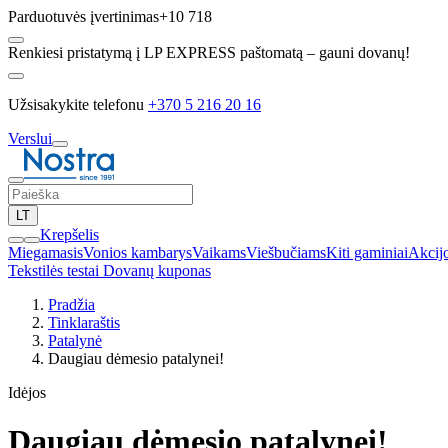
Parduotuvės įvertinimas
+10 718
Renkiesi pristatymą į LP EXPRESS paštomatą – gauni dovanų!
Užsisakykite telefonu
+370 5 216 20 16
Verslui
LT
Krepšelis
Miegamasis
Vonios kambarys
Vaikams
Viešbučiams
Kiti gaminiai
Akcij
Tekstilės testai
Dovanų kuponas
Pradžia
Tinklaraštis
Patalynė
Daugiau dėmesio patalynei!
Idėjos
Daugiau dėmesio patalynei!