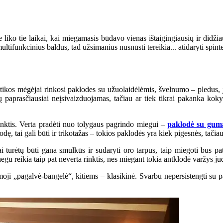
e liko tie laikai, kai miegamasis būdavo vienas ištaigingiausių ir didž
ifunkcinius baldus, tad užsimanius nusnūsti tereikia... atidaryti spintel
tikos mėgėjai rinkosi paklodes su užuolaidėlėmis, švelnumo – pledus, j
 paprasčiausiai neįsivaizduojamas, tačiau ar tiek tikrai pakanka kokybi
rinktis. Verta pradėti nuo tolygaus pagrindo miegui –
paklodė su gum
dę, tai gali būti ir trikotažas – tokios paklodės yra kiek pigesnės, tačia
 turėtų būti gana smulkūs ir sudaryti oro tarpus, taip miegoti bus pa
egu reikia taip pat neverta rinktis, nes miegant tokia antklodė varžys ju
oji „pagalvė-bangelė“, kitiems – klasikinė. Svarbu nepersistengti su p