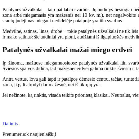
Patalynės užvalkalai – taip pat labai svarbūs. Jų audinys tiesiogiai li
zona arba miegamasis yra mažesnis nei 10 kv. m.), net negalvokite apie
srautų judėjimas miegant nedidelėje patalpoje yra itin svarbus.
Medvilnė, satinas, linas, drobė – tokie patalynės užvalkalai ne tik lei
ir mako satinas: šie audiniai yra ploni, audžiami iš ilgapluoštės medvilnė
Patalynės užvalkalai mažai miego erdvei
Ir, žinoma, mažuose miegamuosiuose patalynės užvalkalai itin svarbų
Šviesios spalvos didina, tad mažesnei erdvei galima rinktis šviesių ir ta
Antra vertus, lova gali tapti ir patalpos dėmesio centru, tačiau turite 
zona, ji gali atrodyt dar mažesnė, nei iš tikrųjų yra.
Jei nežinote, ką rinktis, visada teikite prioritetą klasikai. Neutralūs, vi
Dalintis
Prenumeruok naujienlaiškį!