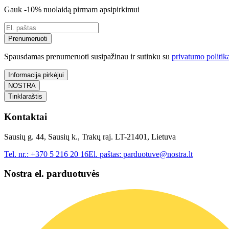
Gauk -10% nuolaidą pirmam apsipirkimui
Prenumeruoti
Spausdamas prenumeruoti susipažinau ir sutinku su
privatumo politik
Informacija pirkėjui
NOSTRA
Tinklaraštis
Kontaktai
Sausių g. 44, Sausių k., Trakų raj. LT-21401, Lietuva
Tel. nr.:
+370 5 216 20 16
El. paštas:
parduotuve@nostra.lt
Nostra el. parduotuvės