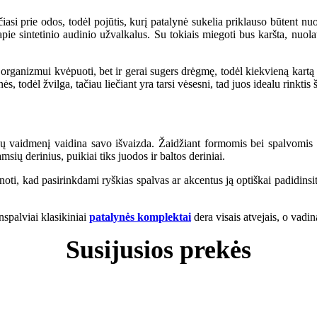
ečiasi prie odos, todėl pojūtis, kurį patalynė sukelia priklauso būtent 
 sintetinio audinio užvalkalus. Su tokiais miegoti bus karšta, nuolat j
s organizmui kvėpuoti, bet ir gerai sugers drėgmę, todėl kiekvieną kartą 
s, todėl žvilga, tačiau liečiant yra tarsi vėsesni, tad juos idealu rinktis
 vaidmenį vaidina savo išvaizda. Žaidžiant formomis bei spalvomis ga
msių derinius, puikiai tiks juodos ir baltos deriniai.
žinoti, kad pasirinkdami ryškias spalvas ar akcentus ją optiškai padidins
enspalviai klasikiniai
patalynės komplektai
dera visais atvejais, o vad
Susijusios prekės