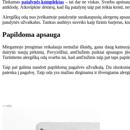
Tinkamas
patalynės komplektas
– tai dar ne viskas. Svarbu apsisaugo
antklodę. Atkreipkite dėmesį, kad šią patalynę taip pat reikia keisti, ne
Alergišką odą nuo įvelkamoje patalynėje susikaupusių alergenų apsaugo
patalynės užvalkalus. Tankus audinys suveiks kaip fizinis barjeras, kuri
Papildoma apsauga
Miegamojo įrengimas reikalauja nemažai išlaidų, gana daug kainuoja i
dairytis naujų pirkinių. Pavyzdžiui, antčiužinis puikiai apsaugos 
Turintiems alergišką odą svarbu tai, kad antčiužinis taip pat taps papild
Taip pat galima naudoti papildomą pagalvės užvalkalą. Du sluoksniai 
patenka į pagalvę. Taip oda yra mažiau dirginama ir išvengiama alergin