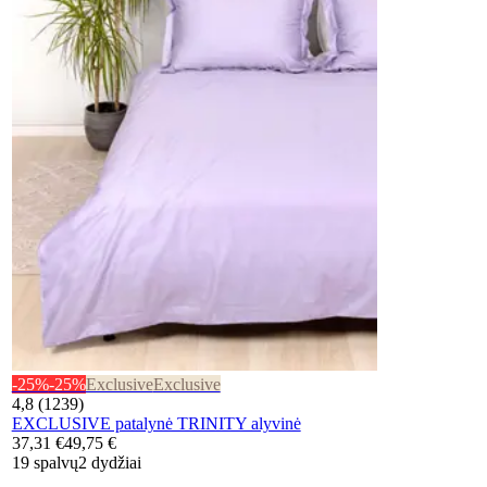
-25%
-25%
Exclusive
Exclusive
4,8 (1239)
EXCLUSIVE patalynė TRINITY alyvinė
37,31 €
49,75 €
19 spalvų
2 dydžiai