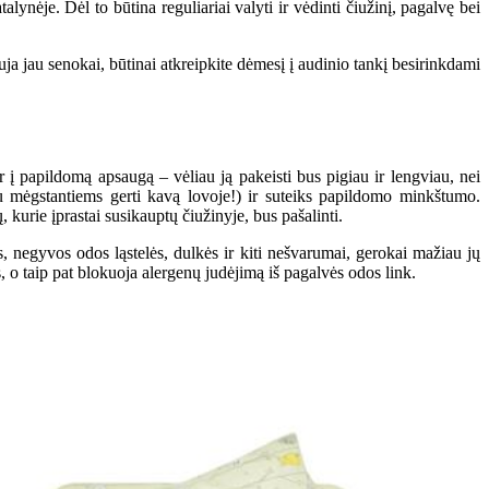
lynėje. Dėl to būtina reguliariai valyti ir vėdinti čiužinį, pagalvę bei
a jau senokai, būtinai atkreipkite dėmesį į audinio tankį besirinkdami
 į papildomą apsaugą – vėliau ją pakeisti bus pigiau ir lengviau, nei
lu mėgstantiems gerti kavą lovoje!) ir suteiks papildomo minkštumo.
, kurie įprastai susikauptų čiužinyje, bus pašalinti.
, negyvos odos ląstelės, dulkės ir kiti nešvarumai, gerokai mažiau jų
 o taip pat blokuoja alergenų judėjimą iš pagalvės odos link.