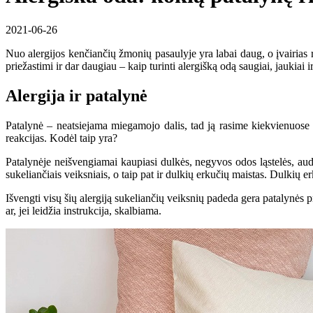
2021-06-26
Nuo alergijos kenčiančių žmonių pasaulyje yra labai daug, o įvairias 
priežastimi ir dar daugiau – kaip turinti alergišką odą saugiai, jaukiai i
Alergija ir patalynė
Patalynė – neatsiejama miegamojo dalis, tad ją rasime kiekvienuose na
reakcijas. Kodėl taip yra?
Patalynėje neišvengiamai kaupiasi dulkės, negyvos odos ląstelės, audin
sukeliančiais veiksniais, o taip pat ir dulkių erkučių maistas. Dulkių 
Išvengti visų šių alergiją sukeliančių veiksnių padeda gera patalynės p
ar, jei leidžia instrukcija, skalbiama.