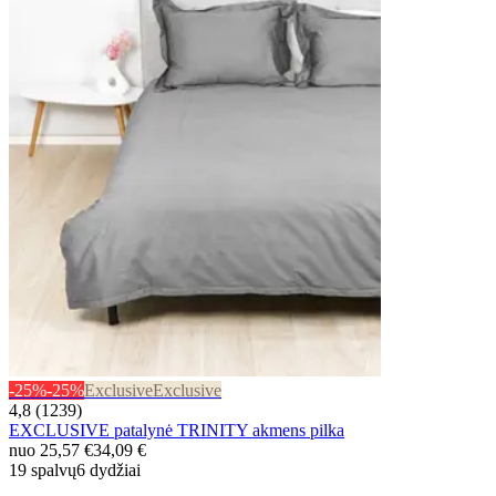
-25%
-25%
Exclusive
Exclusive
4,8 (1239)
EXCLUSIVE patalynė TRINITY akmens pilka
nuo
25,57 €
34,09 €
19 spalvų
6 dydžiai