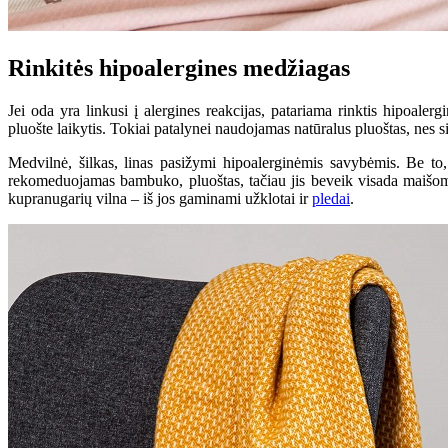
Rinkitės hipoalergines medžiagas
Jei oda yra linkusi į alergines reakcijas, patariama rinktis hipoal
pluošte laikytis. Tokiai patalynei naudojamas natūralus pluoštas, nes
Medvilnė, šilkas, linas pasižymi hipoalerginėmis savybėmis. Be to, 
rekomeduojamas bambuko, pluoštas, tačiau jis beveik visada maišomas s
kupranugarių vilna – iš jos gaminami užklotai ir
pledai
.