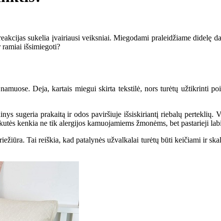
reakcijas sukelia įvairiausi veiksniai. Miegodami praleidžiame didelę d
r ramiai išsimiegoti?
muose. Deja, kartais miegui skirta tekstilė, nors turėtų užtikrinti poi
ys sugeria prakaitą ir odos paviršiuje išsiskiriantį riebalų perteklių. V
erkutės kenkia ne tik alergijos kamuojamiems žmonėms, bet pastarieji lab
riežiūra. Tai reiškia, kad patalynės užvalkalai turėtų būti keičiami ir s