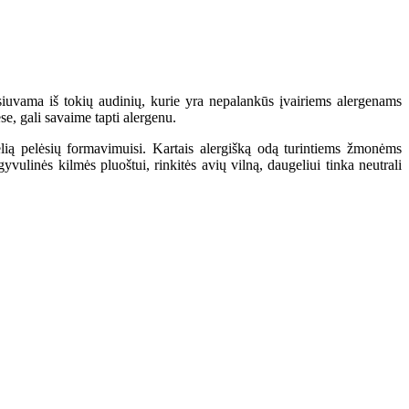
 siuvama iš tokių audinių, kurie yra nepalankūs įvairiems alergenams
e, gali savaime tapti alergenu.
kelią pelėsių formavimuisi. Kartais alergišką odą turintiems žmonėms
vulinės kilmės pluoštui, rinkitės avių vilną, daugeliui tinka neutrali