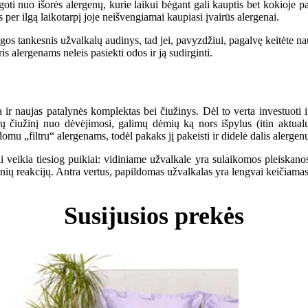
ti nuo išorės alergenų, kurie laikui bėgant gali kauptis bet kokioje pata
s per ilgą laikotarpį joje neišvengiamai kaupiasi įvairūs alergenai.
s tankesnis užvalkalų audinys, tad jei, pavyzdžiui, pagalvę keitėte nauj
s alergenams neleis pasiekti odos ir ją sudirginti.
r naujas patalynės komplektas bei čiužinys. Dėl to verta investuoti ir
jūsų čiužinį nuo dėvėjimosi, galimų dėmių ką nors išpylus (itin aktua
omu „filtru“ alergenams, todėl pakaks jį pakeisti ir didelė dalis alergenų
veikia tiesiog puikiai: vidiniame užvalkale yra sulaikomos pleiskanos
ių reakcijų. Antra vertus, papildomas užvalkalas yra lengvai keičiamas,
Susijusios prekės