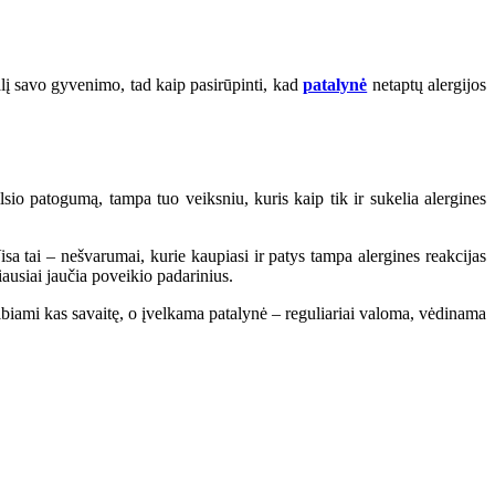
alį savo gyvenimo, tad kaip pasirūpinti, kad
patalynė
netaptų alergijos
lsio patogumą, tampa tuo veiksniu, kuris kaip tik ir sukelia alergines
isa tai – nešvarumai, kurie kaupiasi ir patys tampa alergines reakcijas
iausiai jaučia poveikio padarinius.
kalbiami kas savaitę, o įvelkama patalynė – reguliariai valoma, vėdinama