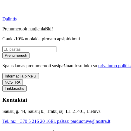
Dalintis
Prenumeruok naujienlaiškį!
Gauk -10% nuolaidą pirmam apsipirkimui
Prenumeruoti
Spausdamas prenumeruoti susipažinau ir sutinku su
privatumo politik
Informacija pirkėjui
NOSTRA
Tinklaraštis
Kontaktai
Sausių g. 44, Sausių k., Trakų raj. LT-21401, Lietuva
Tel. nr.:
+370 5 216 20 16
El. paštas:
parduotuve@nostra.lt