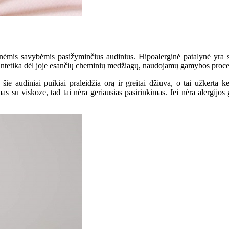
erginėmis savybėmis pasižyminčius audinius. Hipoalerginė patalynė yra
 sintetika dėl joje esančių cheminių medžiagų, naudojamų gamybos proces
šie audiniai puikiai praleidžia orą ir greitai džiūva, o tai užkerta 
u viskoze, tad tai nėra geriausias pasirinkimas. Jei nėra alergijos gy