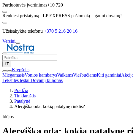
Parduotuvės įvertinimas
+10 720
Renkiesi pristatymą į LP EXPRESS paštomatą – gauni dovanų!
Užsisakykite telefonu
+370 5 216 20 16
Verslui
LT
Krepšelis
Miegamasis
Vonios kambarys
Vaikams
Viešbučiams
Kiti gaminiai
Akcij
Tekstilės testai
Dovanų kuponas
Pradžia
Tinklaraštis
Patalynė
Alergiška oda: kokią patalynę rinktis?
Idėjos
Alergiška oda: kokią patalynę r