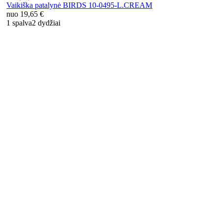
Vaikiška patalynė BIRDS 10-0495-L.CREAM
nuo
19,65 €
1 spalva
2 dydžiai