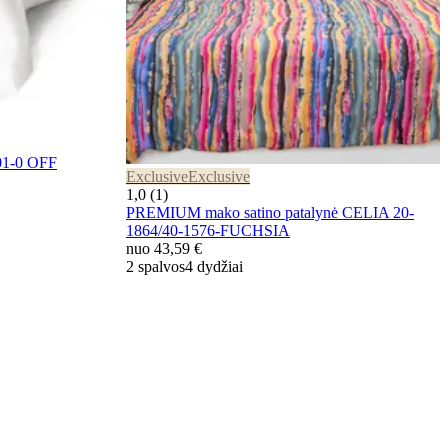
001-0 OFF
Exclusive
Exclusive
1,0 (1)
PREMIUM mako satino patalynė CELIA 20-
1864/40-1576-FUCHSIA
nuo
43,59 €
2 spalvos
4 dydžiai