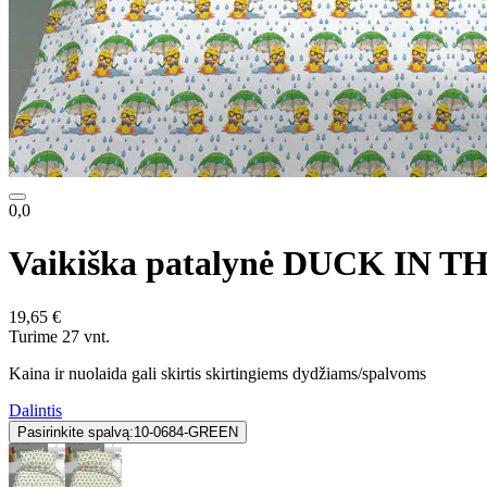
0,0
Vaikiška patalynė DUCK IN T
19,65 €
Turime 27 vnt.
Kaina ir nuolaida gali skirtis skirtingiems dydžiams/spalvoms
Dalintis
Pasirinkite spalvą:
10-0684-GREEN