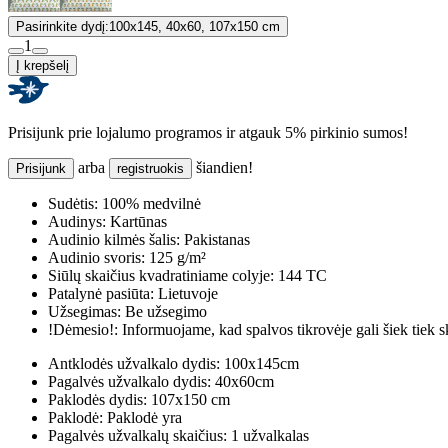
Pasirinkite dydį:
100x145, 40x60, 107x150 cm
1
Į krepšelį
Prisijunk prie lojalumo programos ir atgauk 5% pirkinio sumos!
arba
šiandien!
Prisijunk
registruokis
Sudėtis:
100% medvilnė
Audinys:
Kartūnas
Audinio kilmės šalis:
Pakistanas
Audinio svoris:
125 g/m²
Siūlų skaičius kvadratiniame colyje:
144 TC
Patalynė pasiūta:
Lietuvoje
Užsegimas:
Be užsegimo
!Dėmesio!:
Informuojame, kad spalvos tikrovėje gali šiek tiek s
Antklodės užvalkalo dydis:
100x145cm
Pagalvės užvalkalo dydis:
40x60cm
Paklodės dydis:
107x150 cm
Paklodė:
Paklodė yra
Pagalvės užvalkalų skaičius:
1 užvalkalas