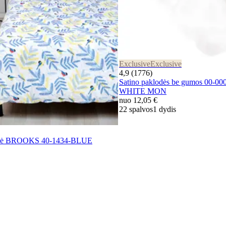
Exclusive
Exclusive
4,9 (1776)
Satino paklodės be gumos 00-0
WHITE MON
nuo
12,05 €
22 spalvos
1 dydis
lynė BROOKS 40-1434-BLUE