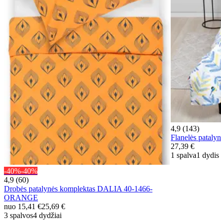
4,9 (143)
Flanelės pata
27,39 €
1 spalva
1 dydis
-40%
-40%
4,9 (60)
Drobės patalynės komplektas DALIA 40-1466-
ORANGE
nuo
15,41 €
25,69 €
3 spalvos
4 dydžiai