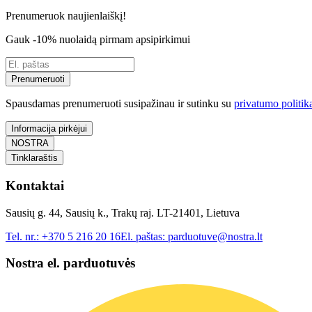
Prenumeruok naujienlaiškį!
Gauk -10% nuolaidą pirmam apsipirkimui
Prenumeruoti
Spausdamas prenumeruoti susipažinau ir sutinku su
privatumo politik
Informacija pirkėjui
NOSTRA
Tinklaraštis
Kontaktai
Sausių g. 44, Sausių k., Trakų raj. LT-21401, Lietuva
Tel. nr.:
+370 5 216 20 16
El. paštas:
parduotuve@nostra.lt
Nostra el. parduotuvės