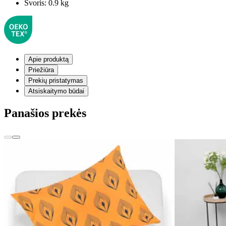
Svoris:
0.9 kg
Apie produktą
Priežiūra
Prekių pristatymas
Atsiskaitymo būdai
Panašios prekės