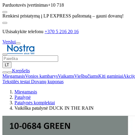
Parduotuvės įvertinimas
+10 718
Renkiesi pristatymą į LP EXPRESS paštomatą – gauni dovanų!
Užsisakykite telefonu
+370 5 216 20 16
Verslui
LT
Krepšelis
Miegamasis
Vonios kambarys
Vaikams
Viešbučiams
Kiti gaminiai
Akcij
Tekstilės testai
Dovanų kuponas
Miegamasis
Patalynė
Patalynės komplektai
Vaikiška patalynė DUCK IN THE RAIN