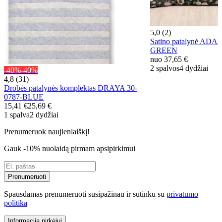
5,0 (2)
Satino patalynė AD
GREEN
nuo
37,65 €
2 spalvos
4 dydžiai
-40%
-40%
4,8 (31)
Drobės patalynės komplektas DRAYA 30-
0787-BLUE
15,41 €
25,69 €
1 spalva
2 dydžiai
Prenumeruok naujienlaiškį!
Gauk -10% nuolaidą pirmam apsipirkimui
Prenumeruoti
Spausdamas prenumeruoti susipažinau ir sutinku su
privatumo
politika
Informacija pirkėjui