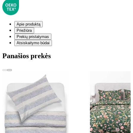
Apie produktą
Priežiūra
Prekių pristatymas
Atsiskaitymo būdai
Panašios prekės