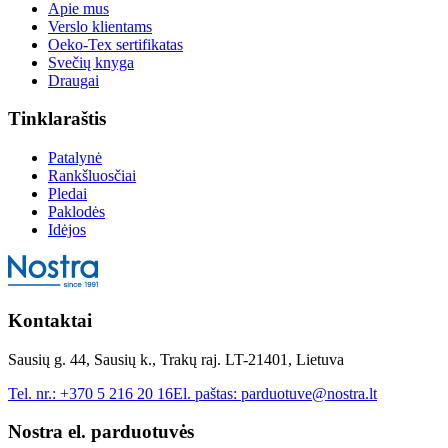
Apie mus
Verslo klientams
Oeko-Tex sertifikatas
Svečių knyga
Draugai
Tinklaraštis
Patalynė
Rankšluosčiai
Pledai
Paklodės
Idėjos
Kontaktai
Sausių g. 44, Sausių k., Trakų raj. LT-21401, Lietuva
Tel. nr.:
+370 5 216 20 16
El. paštas:
parduotuve@nostra.lt
Nostra el. parduotuvės