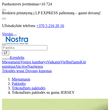
Parduotuvės įvertinimas
+10 724
Renkiesi pristatymą į LP EXPRESS paštomatą – gauni dovanų!
Užsisakykite telefonu
+370 5 216 20 16
Verslui
LT
Krepšelis
Miegamasis
Vonios kambarys
Vaikams
Viešbučiams
Kiti
gaminiai
Akcijos
Naujienos
Tekstilės testai
Dovanų kuponas
Miegamasis
Paklodės
Trikotažinės paklodės
Trikotažinės paklodės su guma JERSEY