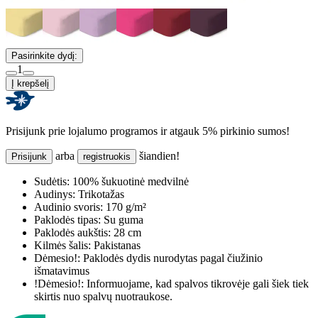
Pasirinkite dydį:
1
Į krepšelį
Prisijunk prie lojalumo programos ir atgauk 5% pirkinio sumos!
arba
šiandien!
Prisijunk
registruokis
Sudėtis:
100% šukuotinė medvilnė
Audinys:
Trikotažas
Audinio svoris:
170 g/m²
Paklodės tipas:
Su guma
Paklodės aukštis:
28 cm
Kilmės šalis:
Pakistanas
Dėmesio!:
Paklodės dydis nurodytas pagal čiužinio
išmatavimus
!Dėmesio!:
Informuojame, kad spalvos tikrovėje gali šiek tiek
skirtis nuo spalvų nuotraukose.