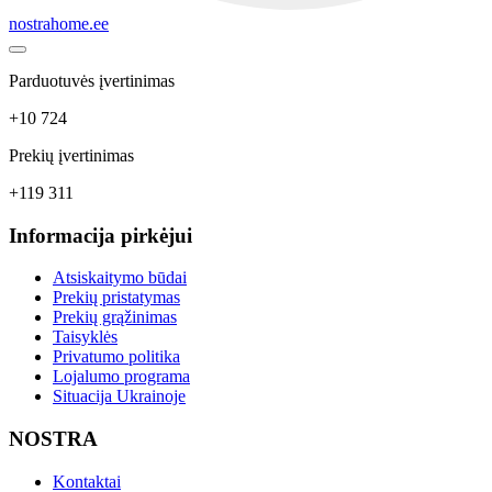
nostrahome.ee
Parduotuvės įvertinimas
+10 724
Prekių įvertinimas
+119 311
Informacija pirkėjui
Atsiskaitymo būdai
Prekių pristatymas
Prekių grąžinimas
Taisyklės
Privatumo politika
Lojalumo programa
Situacija Ukrainoje
NOSTRA
Kontaktai