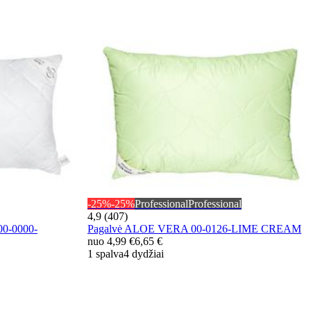
-25%
-25%
Professional
Professional
4,9 (407)
00-0000-
Pagalvė ALOE VERA 00-0126-LIME CREAM
nuo
4,99 €
6,65 €
1 spalva
4 dydžiai