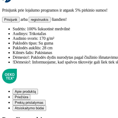
Prisijunk prie lojalumo programos ir atgauk 5% pirkinio sumos!
arba
šiandien!
Prisijunk
registruokis
Sudėtis:
100% šukuotinė medvilnė
Audinys:
Trikotažas
Audinio svoris:
170 g/m²
Paklodės tipas:
Su guma
Paklodės aukštis:
28 cm
Kilmės šalis:
Pakistanas
Dėmesio!:
Paklodės dydis nurodytas pagal čiužinio išmatavimu
!Dėmesio!:
Informuojame, kad spalvos tikrovėje gali šiek tiek s
Apie produktą
Priežiūra
Prekių pristatymas
Atsiskaitymo būdai