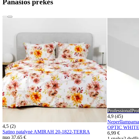
Panašios prekės
Professional
Pro
4,9 (45)
Neperšlampama
4,5 (2)
OPTIC WHIT
Satino patalynė AMIRAH 20-1822-TERRA
6,99 €
nuo
37,65 €
1 spalva
2 dydži