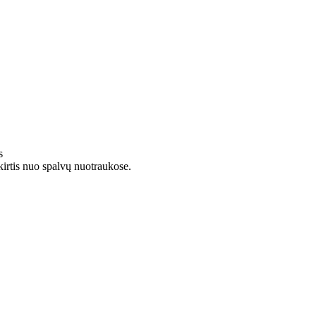
s
kirtis nuo spalvų nuotraukose.