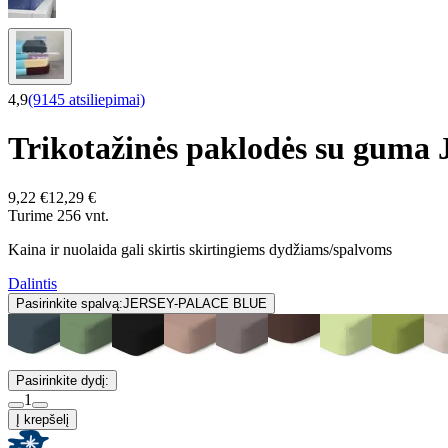
4,9
(9145 atsiliepimai)
Trikotažinės paklodės su g
9,22 €
12,29 €
Turime 256 vnt.
Kaina ir nuolaida gali skirtis skirtingiems dydžiams/spalvoms
Dalintis
Pasirinkite spalvą:
JERSEY-PALACE BLUE
Pasirinkite dydį:
1
Į krepšelį