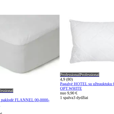
Professional
Professional
4,9 (80)
Pagalvė HOTEL su užtrauktuku 
OPT.WHITE
fessional
nuo
9,90 €
1 spalva
3 dydžiai
 paklodė FLANNEL 00-0000-
E
ai