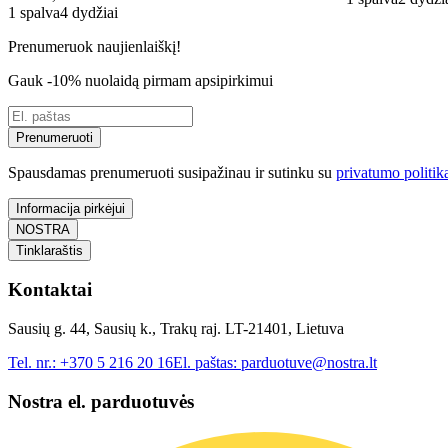
1 spalva
4 dydžiai
Prenumeruok naujienlaiškį!
Gauk -10% nuolaidą pirmam apsipirkimui
Prenumeruoti
Spausdamas prenumeruoti susipažinau ir sutinku su
privatumo politik
Informacija pirkėjui
NOSTRA
Tinklaraštis
Kontaktai
Sausių g. 44, Sausių k., Trakų raj. LT-21401, Lietuva
Tel. nr.:
+370 5 216 20 16
El. paštas:
parduotuve@nostra.lt
Nostra el. parduotuvės