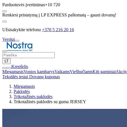
Parduotuvės įvertinimas
+10 720
Renkiesi pristatymą į LP EXPRESS paštomatą – gauni dovanų!
Užsisakykite telefonu
+370 5 216 20 16
Verslui
LT
Krepšelis
Miegamasis
Vonios kambarys
Vaikams
Viešbučiams
Kiti gaminiai
Akcij
Tekstilės testai
Dovanų kuponas
Miegamasis
Paklodės
Trikotažinės paklodės
Trikotažinės paklodės su guma JERSEY