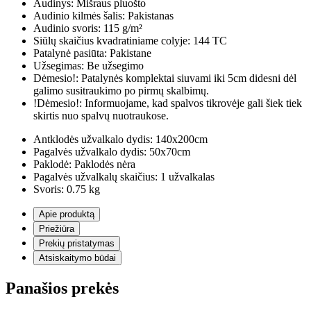
Audinys:
Mišraus pluošto
Audinio kilmės šalis:
Pakistanas
Audinio svoris:
115 g/m²
Siūlų skaičius kvadratiniame colyje:
144 TC
Patalynė pasiūta:
Pakistane
Užsegimas:
Be užsegimo
Dėmesio!:
Patalynės komplektai siuvami iki 5cm didesni dėl
galimo susitraukimo po pirmų skalbimų.
!Dėmesio!:
Informuojame, kad spalvos tikrovėje gali šiek tiek
skirtis nuo spalvų nuotraukose.
Antklodės užvalkalo dydis:
140x200cm
Pagalvės užvalkalo dydis:
50x70cm
Paklodė:
Paklodės nėra
Pagalvės užvalkalų skaičius:
1 užvalkalas
Svoris:
0.75 kg
Apie produktą
Priežiūra
Prekių pristatymas
Atsiskaitymo būdai
Panašios prekės