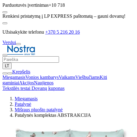
Parduotuvės įvertinimas
+10 718
Renkiesi pristatymą į LP EXPRESS paštomatą – gauni dovanų!
Užsisakykite telefonu
+370 5 216 20 16
Verslui
LT
Krepšelis
Miegamasis
Vonios kambarys
Vaikams
Viešbučiams
Kiti
gaminiai
Akcijos
Naujienos
Tekstilės testai
Dovanų kuponas
Miegamasis
Patalynė
Mišraus pluošto patalynė
Patalynės komplektas ABSTRAKCIJA