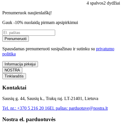
4 spalvos
2 dydžiai
Prenumeruok naujienlaiškį!
Gauk -10% nuolaidą pirmam apsipirkimui
Prenumeruoti
Spausdamas prenumeruoti susipažinau ir sutinku su
privatumo
politika
Informacija pirkėjui
NOSTRA
Tinklaraštis
Kontaktai
Sausių g. 44, Sausių k., Trakų raj. LT-21401, Lietuva
Tel. nr.:
+370 5 216 20 16
El. paštas:
parduotuve@nostra.lt
Nostra el. parduotuvės