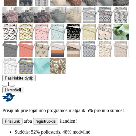
Pasirinkite dydį:
1
Į krepšelį
Prisijunk prie lojalumo programos ir atgauk 5% pirkinio sumos!
arba
šiandien!
Prisijunk
registruokis
Sudėtis:
52% poliesteris, 48% medvilnė