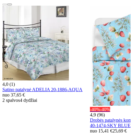
4,0 (1)
Satino patalynė ADELIA 20-1886-AQUA
nuo
37,65 €
2 spalvos
4 dydžiai
-40%
-40%
4,9 (96)
Drobės patalynės ko
40-1474-SKY BLUE
nuo
15,41 €
25,69 €