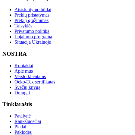
Atsiskaitymo būdai
Prekių pristatymas
Prekių grąžinimas
Taisyklės
Privatumo politika
Lojalumo programa
Situacija Ukrainoje
NOSTRA
Kontaktai
Apie mus
Verslo klientams
Oeko-Tex sertifikatas
Svečių knyga
Draugai
Tinklaraštis
Patalynė
Rankšluosčiai
Pledai
Paklodės