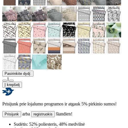
Pasirinkite dydį:
1
Į krepšelį
Prisijunk prie lojalumo programos ir atgauk 5% pirkinio sumos!
arba
šiandien!
Prisijunk
registruokis
Sudėtis:
52% poliesteris, 48% medvilnė