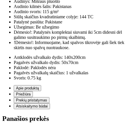
Audinys:
Mišraus pluošto
Audinio kilmės šalis:
Pakistanas
Audinio svoris:
115 g/m²
Siūlų skaičius kvadratiniame colyje:
144 TC
Patalynė pasiūta:
Pakistane
Užsegimas:
Be užsegimo
Dėmesio!:
Patalynės komplektai siuvami iki 5cm didesni dėl
galimo susitraukimo po pirmų skalbimų.
!Dėmesio!:
Informuojame, kad spalvos tikrovėje gali šiek tiek
skirtis nuo spalvų nuotraukose.
Antklodės užvalkalo dydis:
140x200cm
Pagalvės užvalkalo dydis:
50x70cm
Paklodė:
Paklodės nėra
Pagalvės užvalkalų skaičius:
1 užvalkalas
Svoris:
0.75 kg
Apie produktą
Priežiūra
Prekių pristatymas
Atsiskaitymo būdai
Panašios prekės