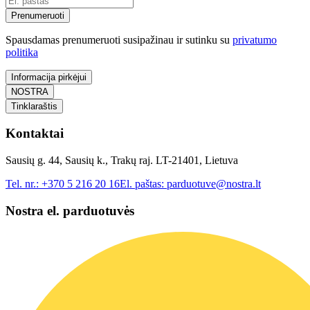
Prenumeruoti
Spausdamas prenumeruoti susipažinau ir sutinku su
privatumo
politika
Informacija pirkėjui
NOSTRA
Tinklaraštis
Kontaktai
Sausių g. 44, Sausių k., Trakų raj. LT-21401, Lietuva
Tel. nr.:
+370 5 216 20 16
El. paštas:
parduotuve@nostra.lt
Nostra el. parduotuvės