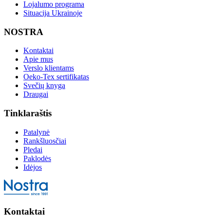
Lojalumo programa
Situacija Ukrainoje
NOSTRA
Kontaktai
Apie mus
Verslo klientams
Oeko-Tex sertifikatas
Svečių knyga
Draugai
Tinklaraštis
Patalynė
Rankšluosčiai
Pledai
Paklodės
Idėjos
Kontaktai