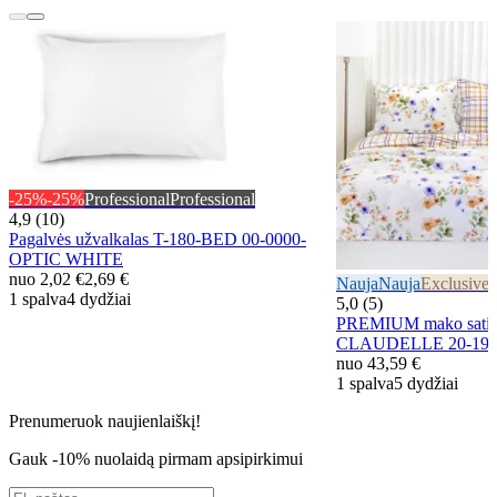
-25%
-25%
Professional
Professional
4,9 (10)
Pagalvės užvalkalas T-180-BED 00-0000-
OPTIC WHITE
nuo
2,02 €
2,69 €
Nauja
Nauja
Exclusive
E
1 spalva
4 dydžiai
5,0 (5)
PREMIUM mako satino
CLAUDELLE 20-192
nuo
43,59 €
1 spalva
5 dydžiai
Prenumeruok naujienlaiškį!
Gauk -10% nuolaidą pirmam apsipirkimui