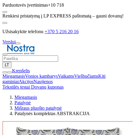
Parduotuvės įvertinimas
+10 718
Renkiesi pristatymą į LP EXPRESS paštomatą – gauni dovanų!
Užsisakykite telefonu
+370 5 216 20 16
Verslui
LT
Krepšelis
Miegamasis
Vonios kambarys
Vaikams
Viešbučiams
Kiti
gaminiai
Akcijos
Naujienos
Tekstilės testai
Dovanų kuponas
Miegamasis
Patalynė
Mišraus pluošto patalynė
Patalynės komplektas ABSTRAKCIJA