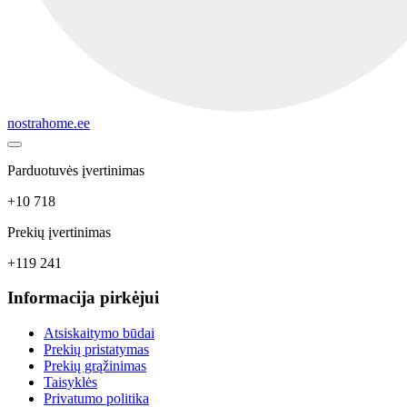
nostrahome.ee
Parduotuvės įvertinimas
+10 718
Prekių įvertinimas
+119 241
Informacija pirkėjui
Atsiskaitymo būdai
Prekių pristatymas
Prekių grąžinimas
Taisyklės
Privatumo politika