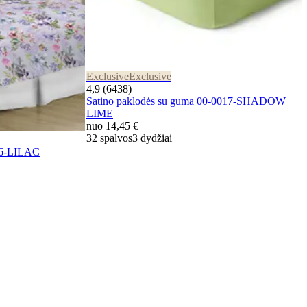
Exclusive
Exclusive
4,9 (6438)
Satino paklodės su guma 00-0017-SHADOW
LIME
nuo
14,45 €
32 spalvos
3 dydžiai
86-LILAC