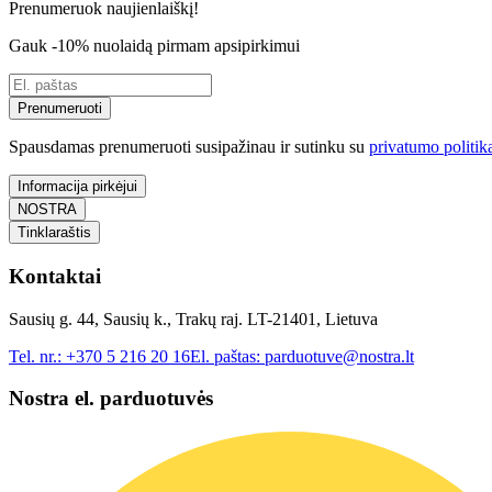
Prenumeruok naujienlaiškį!
Gauk -10% nuolaidą pirmam apsipirkimui
Prenumeruoti
Spausdamas prenumeruoti susipažinau ir sutinku su
privatumo politik
Informacija pirkėjui
NOSTRA
Tinklaraštis
Kontaktai
Sausių g. 44, Sausių k., Trakų raj. LT-21401, Lietuva
Tel. nr.:
+370 5 216 20 16
El. paštas:
parduotuve@nostra.lt
Nostra el. parduotuvės