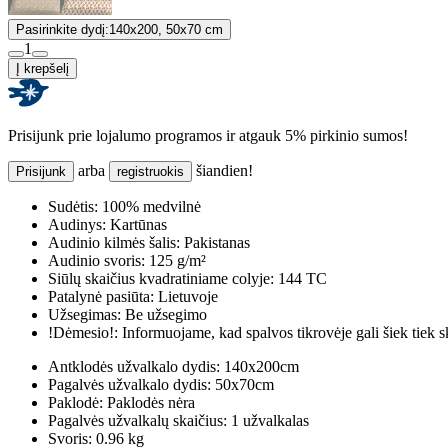
Pasirinkite dydį:
140x200, 50x70 cm
1
Į krepšelį
Prisijunk prie lojalumo programos ir atgauk 5% pirkinio sumos!
arba
šiandien!
Prisijunk
registruokis
Sudėtis:
100% medvilnė
Audinys:
Kartūnas
Audinio kilmės šalis:
Pakistanas
Audinio svoris:
125 g/m²
Siūlų skaičius kvadratiniame colyje:
144 TC
Patalynė pasiūta:
Lietuvoje
Užsegimas:
Be užsegimo
!Dėmesio!:
Informuojame, kad spalvos tikrovėje gali šiek tiek s
Antklodės užvalkalo dydis:
140x200cm
Pagalvės užvalkalo dydis:
50x70cm
Paklodė:
Paklodės nėra
Pagalvės užvalkalų skaičius:
1 užvalkalas
Svoris:
0.96 kg