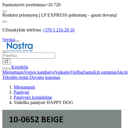
Parduotuvės įvertinimas
+10 720
Renkiesi pristatymą į LP EXPRESS paštomatą – gauni dovanų!
Užsisakykite telefonu
+370 5 216 20 16
Verslui
LT
Krepšelis
Miegamasis
Vonios kambarys
Vaikams
Viešbučiams
Kiti gaminiai
Akcij
Tekstilės testai
Dovanų kuponas
Miegamasis
Patalynė
Patalynės komplektai
Vaikiška patalynė HAPPY DOG