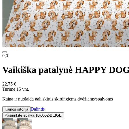
0,0
Vaikiška patalynė HAPPY DOG
22,75 €
Turime 15 vnt.
Kaina ir nuolaida gali skirtis skirtingiems dydžiams/spalvoms
Dalintis
Kainos istorija
Pasirinkite spalvą:
10-0652-BEIGE