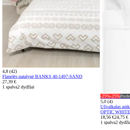
4,8 (42)
Flanelės patalynė BANKS 40-1497-SAND
27,39 €
1 spalva
2 dydžiai
-25%
-25%
Profe
5,0 (4)
Užvalkalas ant
OPTIC WHIT
18,56 €
24,75 €
1 spalva
2 dydži