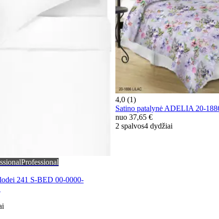
4,0 (1)
Satino patalynė ADELIA 20-18
nuo
37,65 €
2 spalvos
4 dydžiai
ssional
Professional
klodei 241 S-BED 00-0000-
E
ai