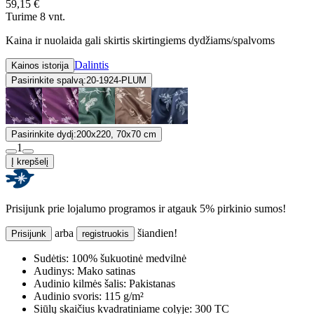
59,15 €
Turime 8 vnt.
Kaina ir nuolaida gali skirtis skirtingiems dydžiams/spalvoms
Dalintis
Kainos istorija
Pasirinkite spalvą:
20-1924-PLUM
Pasirinkite dydį:
200x220, 70x70 cm
1
Į krepšelį
Prisijunk prie lojalumo programos ir atgauk 5% pirkinio sumos!
arba
šiandien!
Prisijunk
registruokis
Sudėtis:
100% šukuotinė medvilnė
Audinys:
Mako satinas
Audinio kilmės šalis:
Pakistanas
Audinio svoris:
115 g/m²
Siūlų skaičius kvadratiniame colyje:
300 TC