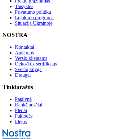
Prekių grąžinimas
Taisyklės
Privatumo politika
Lojalumo programa
Situacija Ukrainoje
NOSTRA
Kontaktai
Apie mus
Verslo klientams
Oeko-Tex sertifikatas
Svečių knyga
Draugai
Tinklaraštis
Patalynė
Rankšluosčiai
Pledai
Paklodės
Idėjos