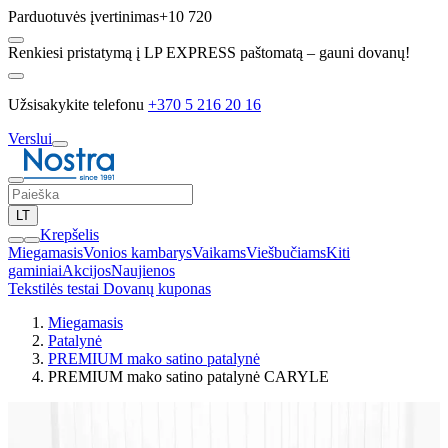
Parduotuvės įvertinimas
+10 720
Renkiesi pristatymą į LP EXPRESS paštomatą – gauni dovanų!
Užsisakykite telefonu
+370 5 216 20 16
Verslui
LT
Krepšelis
Miegamasis
Vonios kambarys
Vaikams
Viešbučiams
Kiti
gaminiai
Akcijos
Naujienos
Tekstilės testai
Dovanų kuponas
Miegamasis
Patalynė
PREMIUM mako satino patalynė
PREMIUM mako satino patalynė CARYLE