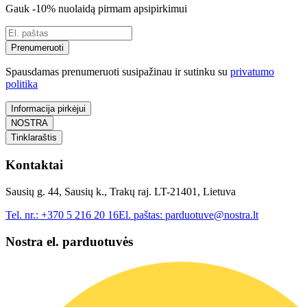
Gauk -10% nuolaidą pirmam apsipirkimui
Prenumeruoti
Spausdamas prenumeruoti susipažinau ir sutinku su
privatumo
politika
Informacija pirkėjui
NOSTRA
Tinklaraštis
Kontaktai
Sausių g. 44, Sausių k., Trakų raj. LT-21401, Lietuva
Tel. nr.:
+370 5 216 20 16
El. paštas:
parduotuve@nostra.lt
Nostra el. parduotuvės