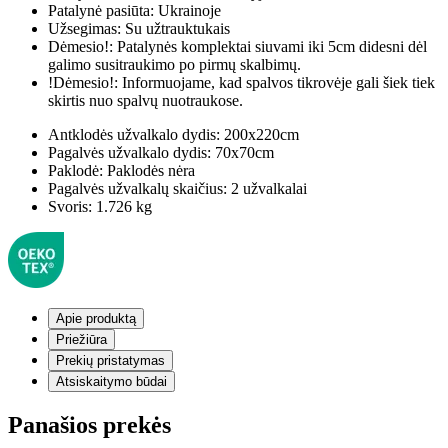
Patalynė pasiūta:
Ukrainoje
Užsegimas:
Su užtrauktukais
Dėmesio!:
Patalynės komplektai siuvami iki 5cm didesni dėl
galimo susitraukimo po pirmų skalbimų.
!Dėmesio!:
Informuojame, kad spalvos tikrovėje gali šiek tiek
skirtis nuo spalvų nuotraukose.
Antklodės užvalkalo dydis:
200x220cm
Pagalvės užvalkalo dydis:
70x70cm
Paklodė:
Paklodės nėra
Pagalvės užvalkalų skaičius:
2 užvalkalai
Svoris:
1.726 kg
Apie produktą
Priežiūra
Prekių pristatymas
Atsiskaitymo būdai
Panašios prekės