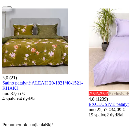
5,0 (21)
Satino patalynė ALEAH 20-1821/40-1521-
KHAKI
nuo
37,65 €
-25%
-25%
Exclusive
Ex
4 spalvos
4 dydžiai
4,8 (1239)
EXCLUSIVE patalynė
nuo
25,57 €
34,09 €
19 spalvų
2 dydžiai
Prenumeruok naujienlaiškį!