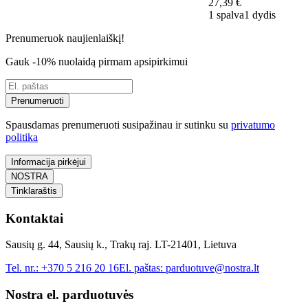
27,39 €
1 spalva
1 dydis
Prenumeruok naujienlaiškį!
Gauk -10% nuolaidą pirmam apsipirkimui
Prenumeruoti
Spausdamas prenumeruoti susipažinau ir sutinku su
privatumo
politika
Informacija pirkėjui
NOSTRA
Tinklaraštis
Kontaktai
Sausių g. 44, Sausių k., Trakų raj. LT-21401, Lietuva
Tel. nr.:
+370 5 216 20 16
El. paštas:
parduotuve@nostra.lt
Nostra el. parduotuvės