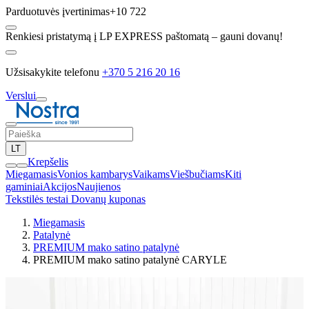
Parduotuvės įvertinimas
+10 722
Renkiesi pristatymą į LP EXPRESS paštomatą – gauni dovanų!
Užsisakykite telefonu
+370 5 216 20 16
Verslui
LT
Krepšelis
Miegamasis
Vonios kambarys
Vaikams
Viešbučiams
Kiti
gaminiai
Akcijos
Naujienos
Tekstilės testai
Dovanų kuponas
Miegamasis
Patalynė
PREMIUM mako satino patalynė
PREMIUM mako satino patalynė CARYLE