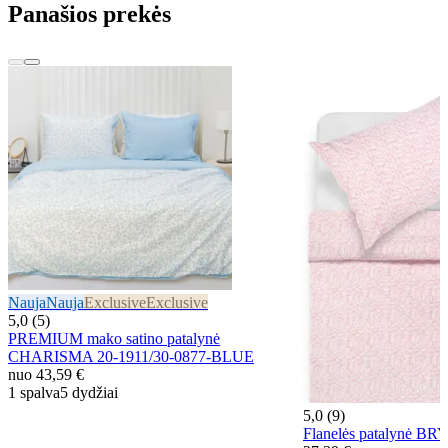
Panašios prekės
Nauja
Nauja
Exclusive
Exclusive
5,0 (5)
PREMIUM mako satino patalynė
CHARISMA 20-1911/30-0877-BLUE
nuo
43,59 €
1 spalva
5 dydžiai
5,0 (9)
Flanelės patalynė B