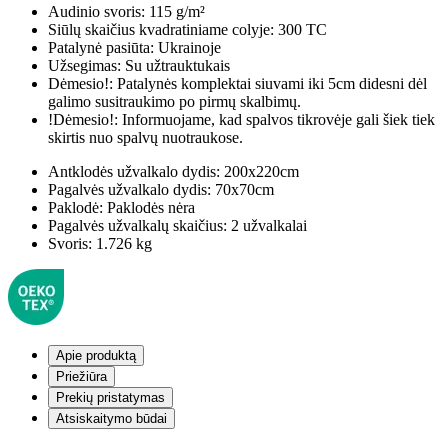
Audinio svoris:
115 g/m²
Siūlų skaičius kvadratiniame colyje:
300 TC
Patalynė pasiūta:
Ukrainoje
Užsegimas:
Su užtrauktukais
Dėmesio!:
Patalynės komplektai siuvami iki 5cm didesni dėl
galimo susitraukimo po pirmų skalbimų.
!Dėmesio!:
Informuojame, kad spalvos tikrovėje gali šiek tiek
skirtis nuo spalvų nuotraukose.
Antklodės užvalkalo dydis:
200x220cm
Pagalvės užvalkalo dydis:
70x70cm
Paklodė:
Paklodės nėra
Pagalvės užvalkalų skaičius:
2 užvalkalai
Svoris:
1.726 kg
Apie produktą
Priežiūra
Prekių pristatymas
Atsiskaitymo būdai