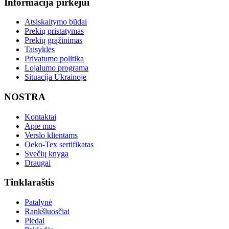
Informacija pirkėjui
Atsiskaitymo būdai
Prekių pristatymas
Prekių grąžinimas
Taisyklės
Privatumo politika
Lojalumo programa
Situacija Ukrainoje
NOSTRA
Kontaktai
Apie mus
Verslo klientams
Oeko-Tex sertifikatas
Svečių knyga
Draugai
Tinklaraštis
Patalynė
Rankšluosčiai
Pledai