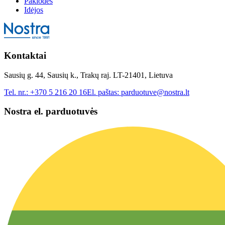
Paklodės
Idėjos
Kontaktai
Sausių g. 44, Sausių k., Trakų raj. LT-21401, Lietuva
Tel. nr.:
+370 5 216 20 16
El. paštas:
parduotuve@nostra.lt
Nostra el. parduotuvės