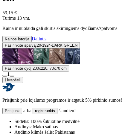
59,15 €
Turime 13 vnt.
Kaina ir nuolaida gali skirtis skirtingiems dydžiams/spalvoms
Dalintis
Kainos istorija
Pasirinkite spalvą:
20-1924-DARK GREEN
Pasirinkite dydį:
200x220, 70x70 cm
1
Į krepšelį
Prisijunk prie lojalumo programos ir atgauk 5% pirkinio sumos!
arba
šiandien!
Prisijunk
registruokis
Sudėtis:
100% šukuotinė medvilnė
Audinys:
Mako satinas
Audinio kilmės šalis:
Pakistanas