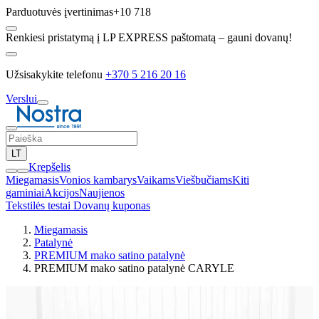
Parduotuvės įvertinimas
+10 718
Renkiesi pristatymą į LP EXPRESS paštomatą – gauni dovanų!
Užsisakykite telefonu
+370 5 216 20 16
Verslui
LT
Krepšelis
Miegamasis
Vonios kambarys
Vaikams
Viešbučiams
Kiti
gaminiai
Akcijos
Naujienos
Tekstilės testai
Dovanų kuponas
Miegamasis
Patalynė
PREMIUM mako satino patalynė
PREMIUM mako satino patalynė CARYLE