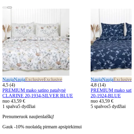
Nauja
Nauja
Exclusive
Exclusive
Nauja
Nauja
Exclusive
E
4,5 (4)
4,8 (14)
PREMIUM mako satino patalynė
PREMIUM mako satin
CLARINE 20-1934-SILVER BLUE
20-1924-BLUE
nuo
43,59 €
nuo
43,59 €
1 spalva
5 dydžiai
5 spalvos
5 dydžiai
Prenumeruok naujienlaiškį!
Gauk -10% nuolaidą pirmam apsipirkimui