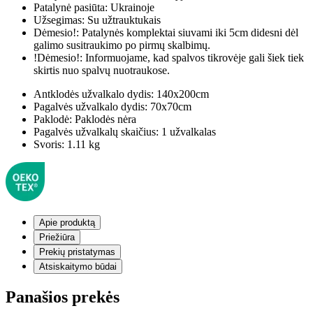
Patalynė pasiūta:
Ukrainoje
Užsegimas:
Su užtrauktukais
Dėmesio!:
Patalynės komplektai siuvami iki 5cm didesni dėl
galimo susitraukimo po pirmų skalbimų.
!Dėmesio!:
Informuojame, kad spalvos tikrovėje gali šiek tiek
skirtis nuo spalvų nuotraukose.
Antklodės užvalkalo dydis:
140x200cm
Pagalvės užvalkalo dydis:
70x70cm
Paklodė:
Paklodės nėra
Pagalvės užvalkalų skaičius:
1 užvalkalas
Svoris:
1.11 kg
Apie produktą
Priežiūra
Prekių pristatymas
Atsiskaitymo būdai
Panašios prekės