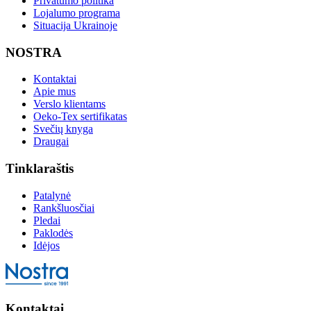
Privatumo politika
Lojalumo programa
Situacija Ukrainoje
NOSTRA
Kontaktai
Apie mus
Verslo klientams
Oeko-Tex sertifikatas
Svečių knyga
Draugai
Tinklaraštis
Patalynė
Rankšluosčiai
Pledai
Paklodės
Idėjos
Kontaktai