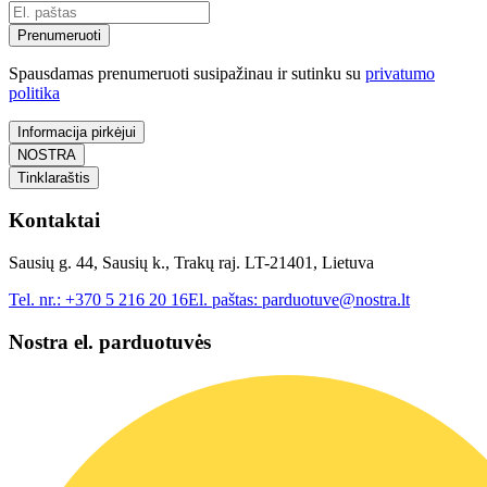
Prenumeruoti
Spausdamas prenumeruoti susipažinau ir sutinku su
privatumo
politika
Informacija pirkėjui
NOSTRA
Tinklaraštis
Kontaktai
Sausių g. 44, Sausių k., Trakų raj. LT-21401, Lietuva
Tel. nr.:
+370 5 216 20 16
El. paštas:
parduotuve@nostra.lt
Nostra el. parduotuvės