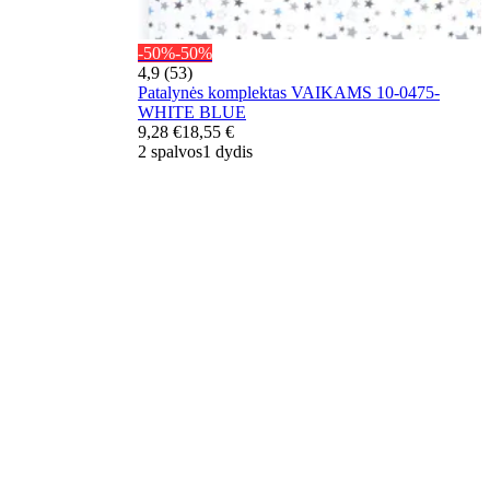
-50%
-50%
4,9 (53)
Patalynės komplektas VAIKAMS 10-0475-
WHITE BLUE
9,28 €
18,55 €
2 spalvos
1 dydis