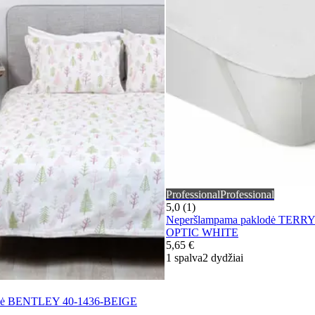
Professional
Professional
5,0 (1)
Neperšlampama paklodė TERRY
OPTIC WHITE
5,65 €
1 spalva
2 dydžiai
lynė BENTLEY 40-1436-BEIGE