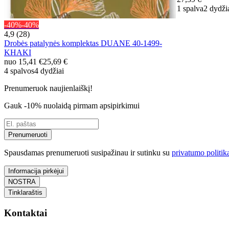
1 spalva
2 dydži
-40%
-40%
4,9 (28)
Drobės patalynės komplektas DUANE 40-1499-
KHAKI
nuo
15,41 €
25,69 €
4 spalvos
4 dydžiai
Prenumeruok naujienlaiškį!
Gauk -10% nuolaidą pirmam apsipirkimui
Prenumeruoti
Spausdamas prenumeruoti susipažinau ir sutinku su
privatumo politik
Informacija pirkėjui
NOSTRA
Tinklaraštis
Kontaktai