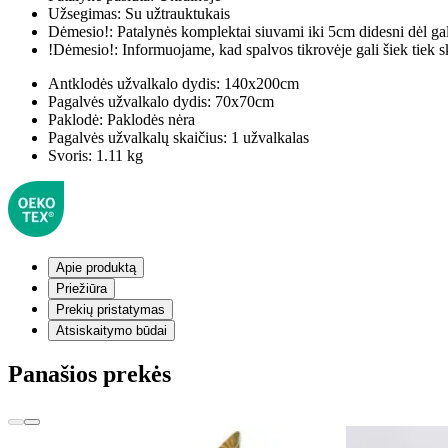
Užsegimas:
Su užtrauktukais
Dėmesio!:
Patalynės komplektai siuvami iki 5cm didesni dėl ga
!Dėmesio!:
Informuojame, kad spalvos tikrovėje gali šiek tiek s
Antklodės užvalkalo dydis:
140x200cm
Pagalvės užvalkalo dydis:
70x70cm
Paklodė:
Paklodės nėra
Pagalvės užvalkalų skaičius:
1 užvalkalas
Svoris:
1.11 kg
Apie produktą
Priežiūra
Prekių pristatymas
Atsiskaitymo būdai
Panašios prekės