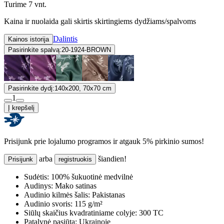
Turime 7 vnt.
Kaina ir nuolaida gali skirtis skirtingiems dydžiams/spalvoms
Dalintis
Kainos istorija
Pasirinkite spalvą:
20-1924-BROWN
Pasirinkite dydį:
140x200, 70x70 cm
1
Į krepšelį
Prisijunk prie lojalumo programos ir atgauk 5% pirkinio sumos!
arba
šiandien!
Prisijunk
registruokis
Sudėtis:
100% šukuotinė medvilnė
Audinys:
Mako satinas
Audinio kilmės šalis:
Pakistanas
Audinio svoris:
115 g/m²
Siūlų skaičius kvadratiniame colyje:
300 TC
Patalynė pasiūta:
Ukrainoje