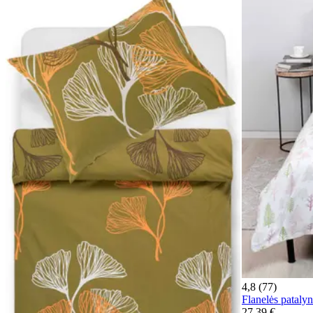
4,8 (77)
Flanelės pata
27,39 €