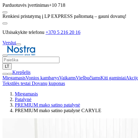
Parduotuvės įvertinimas
+10 718
Renkiesi pristatymą į LP EXPRESS paštomatą – gauni dovanų!
Užsisakykite telefonu
+370 5 216 20 16
Verslui
LT
Krepšelis
Miegamasis
Vonios kambarys
Vaikams
Viešbučiams
Kiti gaminiai
Akcij
Tekstilės testai
Dovanų kuponas
Miegamasis
Patalynė
PREMIUM mako satino patalynė
PREMIUM mako satino patalynė CARYLE