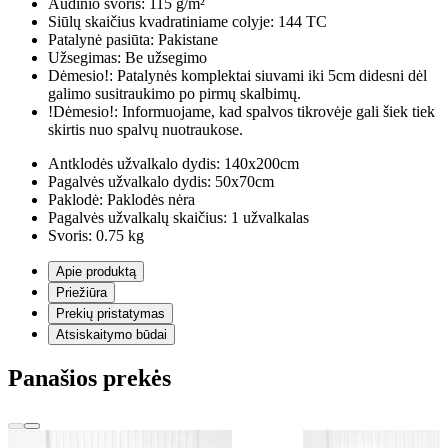
Audinio svoris:
115 g/m²
Siūlų skaičius kvadratiniame colyje:
144 TC
Patalynė pasiūta:
Pakistane
Užsegimas:
Be užsegimo
Dėmesio!:
Patalynės komplektai siuvami iki 5cm didesni dėl
galimo susitraukimo po pirmų skalbimų.
!Dėmesio!:
Informuojame, kad spalvos tikrovėje gali šiek tiek
skirtis nuo spalvų nuotraukose.
Antklodės užvalkalo dydis:
140x200cm
Pagalvės užvalkalo dydis:
50x70cm
Paklodė:
Paklodės nėra
Pagalvės užvalkalų skaičius:
1 užvalkalas
Svoris:
0.75 kg
Apie produktą
Priežiūra
Prekių pristatymas
Atsiskaitymo būdai
Panašios prekės