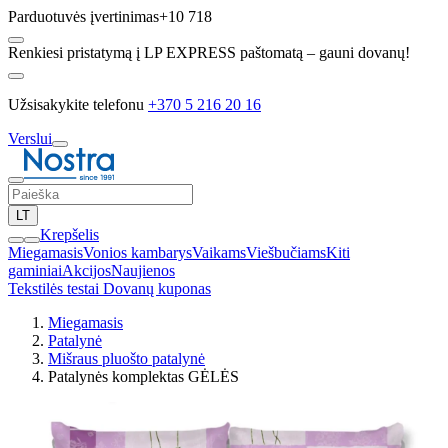
Parduotuvės įvertinimas
+10 718
Renkiesi pristatymą į LP EXPRESS paštomatą – gauni dovanų!
Užsisakykite telefonu
+370 5 216 20 16
Verslui
LT
Krepšelis
Miegamasis
Vonios kambarys
Vaikams
Viešbučiams
Kiti
gaminiai
Akcijos
Naujienos
Tekstilės testai
Dovanų kuponas
Miegamasis
Patalynė
Mišraus pluošto patalynė
Patalynės komplektas GĖLĖS