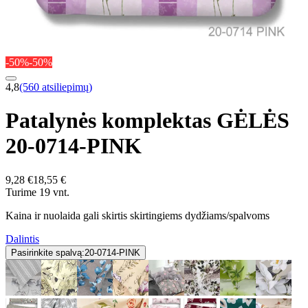
-50%
-50%
4,8
(560 atsiliepimų)
Patalynės komplektas GĖLĖS
20-0714-PINK
9,28 €
18,55 €
Turime 19 vnt.
Kaina ir nuolaida gali skirtis skirtingiems dydžiams/spalvoms
Dalintis
Pasirinkite spalvą:
20-0714-PINK