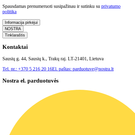
Spausdamas prenumeruoti susipažinau ir sutinku su
privatumo
politika
Informacija pirkėjui
NOSTRA
Tinklaraštis
Kontaktai
Sausių g. 44, Sausių k., Trakų raj. LT-21401, Lietuva
Tel. nr.:
+370 5 216 20 16
El. paštas:
parduotuve@nostra.lt
Nostra el. parduotuvės