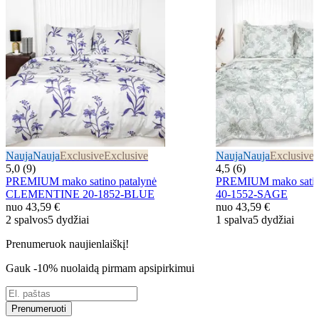
Nauja
Nauja
Exclusive
Exclusive
Nauja
Nauja
Exclusive
E
5,0 (9)
4,5 (6)
PREMIUM mako satino patalynė
PREMIUM mako sati
CLEMENTINE 20-1852-BLUE
40-1552-SAGE
nuo
43,59 €
nuo
43,59 €
2 spalvos
5 dydžiai
1 spalva
5 dydžiai
Prenumeruok naujienlaiškį!
Gauk -10% nuolaidą pirmam apsipirkimui
Prenumeruoti