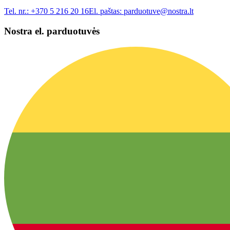
Tel. nr.:
+370 5 216 20 16
El. paštas:
parduotuve@nostra.lt
Nostra el. parduotuvės