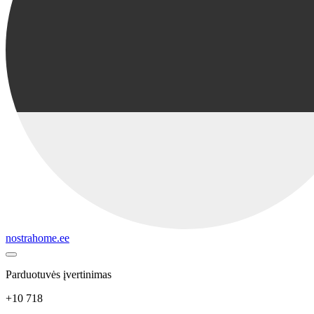
nostrahome.ee
Parduotuvės įvertinimas
+10 718