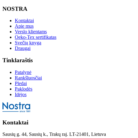
NOSTRA
Kontaktai
Apie mus
Verslo klientams
Oeko-Tex sertifikatas
Svečių knyga
Draugai
Tinklaraštis
Patalynė
Rankšluosčiai
Pledai
Paklodės
Idėjos
Kontaktai
Sausių g. 44, Sausių k., Trakų raj. LT-21401, Lietuva