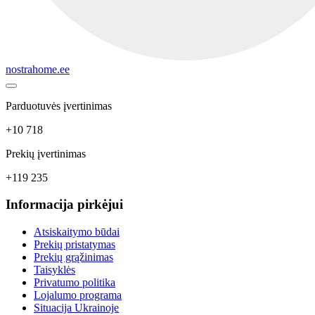
nostrahome.ee
Parduotuvės įvertinimas
+10 718
Prekių įvertinimas
+119 235
Informacija pirkėjui
Atsiskaitymo būdai
Prekių pristatymas
Prekių grąžinimas
Taisyklės
Privatumo politika
Lojalumo programa
Situacija Ukrainoje