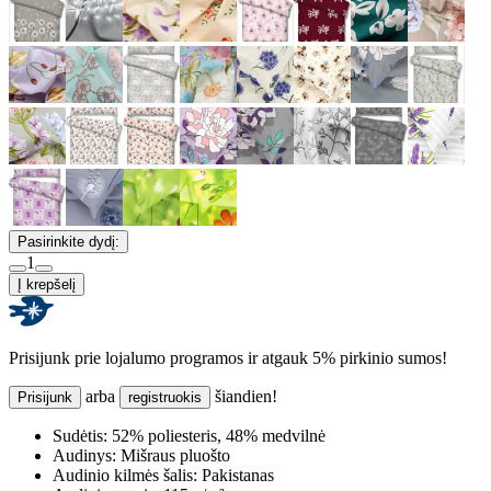
Pasirinkite dydį:
1
Į krepšelį
Prisijunk prie lojalumo programos ir atgauk 5% pirkinio sumos!
arba
šiandien!
Prisijunk
registruokis
Sudėtis:
52% poliesteris, 48% medvilnė
Audinys:
Mišraus pluošto
Audinio kilmės šalis:
Pakistanas