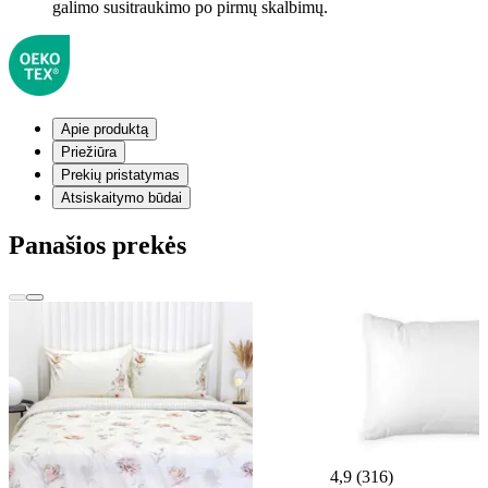
galimo susitraukimo po pirmų skalbimų.
Apie produktą
Priežiūra
Prekių pristatymas
Atsiskaitymo būdai
Panašios prekės
4,9 (316)