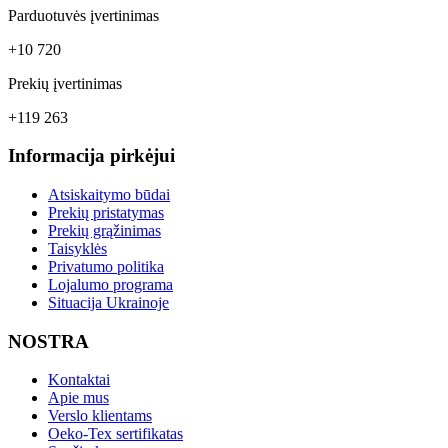
Parduotuvės įvertinimas
+10 720
Prekių įvertinimas
+119 263
Informacija pirkėjui
Atsiskaitymo būdai
Prekių pristatymas
Prekių grąžinimas
Taisyklės
Privatumo politika
Lojalumo programa
Situacija Ukrainoje
NOSTRA
Kontaktai
Apie mus
Verslo klientams
Oeko-Tex sertifikatas