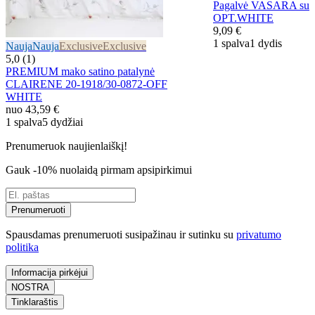
Pagalvė VASARA su u
OPT.WHITE
9,09 €
1 spalva
1 dydis
Nauja
Nauja
Exclusive
Exclusive
5,0 (1)
PREMIUM mako satino patalynė
CLAIRENE 20-1918/30-0872-OFF
WHITE
nuo
43,59 €
1 spalva
5 dydžiai
Prenumeruok naujienlaiškį!
Gauk -10% nuolaidą pirmam apsipirkimui
Prenumeruoti
Spausdamas prenumeruoti susipažinau ir sutinku su
privatumo
politika
Informacija pirkėjui
NOSTRA
Tinklaraštis