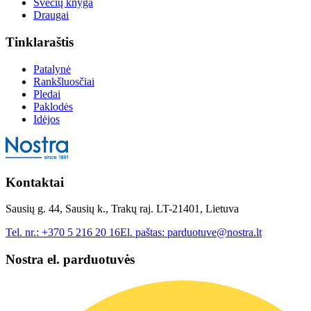
Svečių knyga
Draugai
Tinklaraštis
Patalynė
Rankšluosčiai
Pledai
Paklodės
Idėjos
Kontaktai
Sausių g. 44, Sausių k., Trakų raj. LT-21401, Lietuva
Tel. nr.:
+370 5 216 20 16
El. paštas:
parduotuve@nostra.lt
Nostra el. parduotuvės