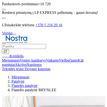
Parduotuvės įvertinimas
+10 720
Renkiesi pristatymą į LP EXPRESS paštomatą – gauni dovanų!
Užsisakykite telefonu
+370 5 216 20 16
Verslui
LT
Krepšelis
Miegamasis
Vonios kambarys
Vaikams
Viešbučiams
Kiti
gaminiai
Akcijos
Naujienos
Tekstilės testai
Dovanų kuponas
Miegamasis
Patalynė
Flanelės patalynė
Flanelės patalynė BRYNLEE