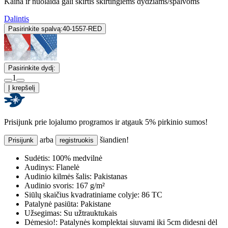
Kaina ir nuolaida gali skirtis skirtingiems dydžiams/spalvoms
Dalintis
Pasirinkite spalvą:
40-1557-RED
Pasirinkite dydį:
1
Į krepšelį
Prisijunk prie lojalumo programos ir atgauk 5% pirkinio sumos!
arba
šiandien!
Prisijunk
registruokis
Sudėtis:
100% medvilnė
Audinys:
Flanelė
Audinio kilmės šalis:
Pakistanas
Audinio svoris:
167 g/m²
Siūlų skaičius kvadratiniame colyje:
86 TC
Patalynė pasiūta:
Pakistane
Užsegimas:
Su užtrauktukais
Dėmesio!:
Patalynės komplektai siuvami iki 5cm didesni dėl