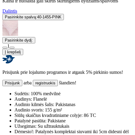
Kaina ir nuolaida gali skirtis skirtingiems dydžiams/spalvoms
Dalintis
Pasirinkite spalvą:
40-1455-PINK
Pasirinkite dydį:
1
Į krepšelį
Prisijunk prie lojalumo programos ir atgauk 5% pirkinio sumos!
arba
šiandien!
Prisijunk
registruokis
Sudėtis:
100% medvilnė
Audinys:
Flanelė
Audinio kilmės šalis:
Pakistanas
Audinio svoris:
155 g/m²
Siūlų skaičius kvadratiniame colyje:
86 TC
Patalynė pasiūta:
Pakistane
Užsegimas:
Su užtrauktukais
Dėmesio!:
Patalynės komplektai siuvami iki 5cm didesni dėl