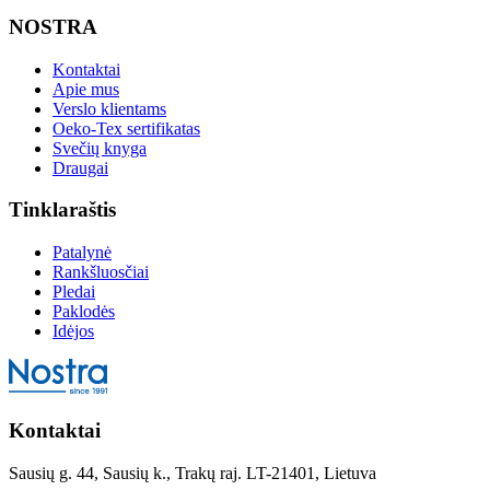
NOSTRA
Kontaktai
Apie mus
Verslo klientams
Oeko-Tex sertifikatas
Svečių knyga
Draugai
Tinklaraštis
Patalynė
Rankšluosčiai
Pledai
Paklodės
Idėjos
Kontaktai
Sausių g. 44, Sausių k., Trakų raj. LT-21401, Lietuva