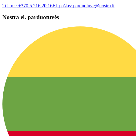
Tel. nr.:
+370 5 216 20 16
El. paštas:
parduotuve@nostra.lt
Nostra el. parduotuvės