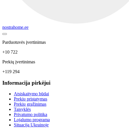
nostrahome.ee
Parduotuvės įvertinimas
+10 722
Prekių įvertinimas
+119 294
Informacija pirkėjui
Atsiskaitymo būdai
Prekių pristatymas
Prekių grąžinimas
Taisyklės
Privatumo politika
Lojalumo programa
Situacija Ukrainoje