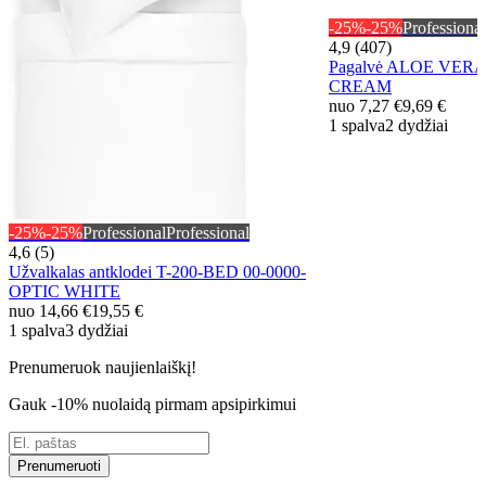
-25%
-25%
Professional
4,9 (407)
Pagalvė ALOE VERA
CREAM
nuo
7,27 €
9,69 €
1 spalva
2 dydžiai
-25%
-25%
Professional
Professional
4,6 (5)
Užvalkalas antklodei T-200-BED 00-0000-
OPTIC WHITE
nuo
14,66 €
19,55 €
1 spalva
3 dydžiai
Prenumeruok naujienlaiškį!
Gauk -10% nuolaidą pirmam apsipirkimui
Prenumeruoti