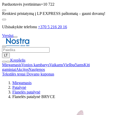
Parduotuvės įvertinimas
+10 722
Renkiesi pristatymą į LP EXPRESS paštomatą – gauni dovanų!
Užsisakykite telefonu
+370 5 216 20 16
Verslui
LT
Krepšelis
Miegamasis
Vonios kambarys
Vaikams
Viešbučiams
Kiti
gaminiai
Akcijos
Naujienos
Tekstilės testai
Dovanų kuponas
Miegamasis
Patalynė
Flanelės patalynė
Flanelės patalynė BRYCE