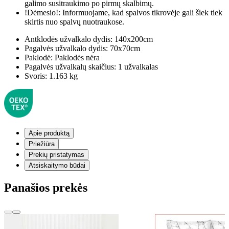
galimo susitraukimo po pirmų skalbimų.
!Dėmesio!:
Informuojame, kad spalvos tikrovėje gali šiek tiek
skirtis nuo spalvų nuotraukose.
Antklodės užvalkalo dydis:
140x200cm
Pagalvės užvalkalo dydis:
70x70cm
Paklodė:
Paklodės nėra
Pagalvės užvalkalų skaičius:
1 užvalkalas
Svoris:
1.163 kg
Apie produktą
Priežiūra
Prekių pristatymas
Atsiskaitymo būdai
Panašios prekės