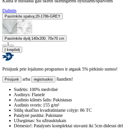
Kaina ir nuolaida gali skirtis skirtingiems dydžiams/spalvoms
Dalintis
Pasirinkite spalvą:
20-1786-GREY
Pasirinkite dydį:
140x200, 70x70 cm
1
Į krepšelį
Prisijunk prie lojalumo programos ir atgauk 5% pirkinio sumos!
arba
šiandien!
Prisijunk
registruokis
Sudėtis:
100% medvilnė
Audinys:
Flanelė
Audinio kilmės šalis:
Pakistanas
Audinio svoris:
155 g/m²
Siūlų skaičius kvadratiniame colyje:
86 TC
Patalynė pasiūta:
Pakistane
Užsegimas:
Su užtrauktukais
Dėmesio!:
Patalynės komplektai siuvami iki 5cm didesni dėl