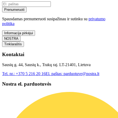
Prenumeruoti
Spausdamas prenumeruoti susipažinau ir sutinku su
privatumo
politika
Informacija pirkėjui
NOSTRA
Tinklaraštis
Kontaktai
Sausių g. 44, Sausių k., Trakų raj. LT-21401, Lietuva
Tel. nr.:
+370 5 216 20 16
El. paštas:
parduotuve@nostra.lt
Nostra el. parduotuvės