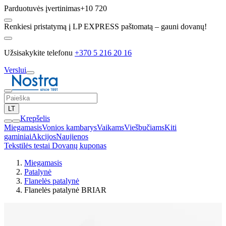
Parduotuvės įvertinimas
+10 720
Renkiesi pristatymą į LP EXPRESS paštomatą – gauni dovanų!
Užsisakykite telefonu
+370 5 216 20 16
Verslui
LT
Krepšelis
Miegamasis
Vonios kambarys
Vaikams
Viešbučiams
Kiti
gaminiai
Akcijos
Naujienos
Tekstilės testai
Dovanų kuponas
Miegamasis
Patalynė
Flanelės patalynė
Flanelės patalynė BRIAR