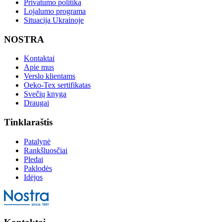
Privatumo politika
Lojalumo programa
Situacija Ukrainoje
NOSTRA
Kontaktai
Apie mus
Verslo klientams
Oeko-Tex sertifikatas
Svečių knyga
Draugai
Tinklaraštis
Patalynė
Rankšluosčiai
Pledai
Paklodės
Idėjos