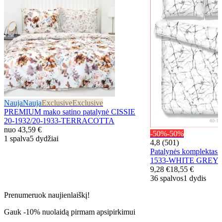
Nauja
Nauja
Exclusive
Exclusive
PREMIUM mako satino patalynė CISSIE
20-1932/20-1933-TERRACOTTA
nuo
43,59 €
-50%
-50%
1 spalva
5 dydžiai
4,8 (501)
Patalynės komplekta
1533-WHITE GREY
9,28 €
18,55 €
36 spalvos
1 dydis
Prenumeruok naujienlaiškį!
Gauk -10% nuolaidą pirmam apsipirkimui