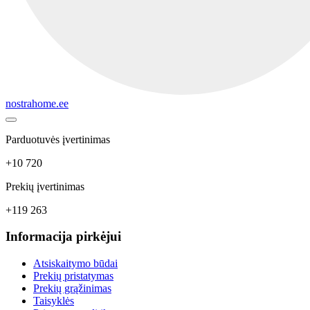
nostrahome.ee
Parduotuvės įvertinimas
+10 720
Prekių įvertinimas
+119 263
Informacija pirkėjui
Atsiskaitymo būdai
Prekių pristatymas
Prekių grąžinimas
Taisyklės