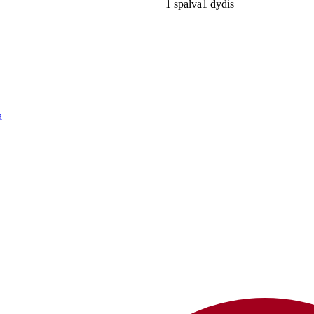
1 spalva
1 dydis
a