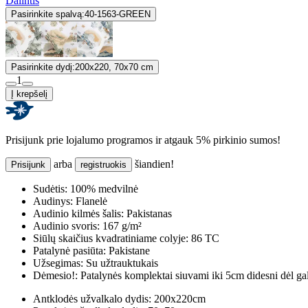
Dalintis
Pasirinkite spalvą:
40-1563-GREEN
Pasirinkite dydį:
200x220, 70x70 cm
1
Į krepšelį
Prisijunk prie lojalumo programos ir atgauk 5% pirkinio sumos!
arba
šiandien!
Prisijunk
registruokis
Sudėtis:
100% medvilnė
Audinys:
Flanelė
Audinio kilmės šalis:
Pakistanas
Audinio svoris:
167 g/m²
Siūlų skaičius kvadratiniame colyje:
86 TC
Patalynė pasiūta:
Pakistane
Užsegimas:
Su užtrauktukais
Dėmesio!:
Patalynės komplektai siuvami iki 5cm didesni dėl ga
Antklodės užvalkalo dydis:
200x220cm