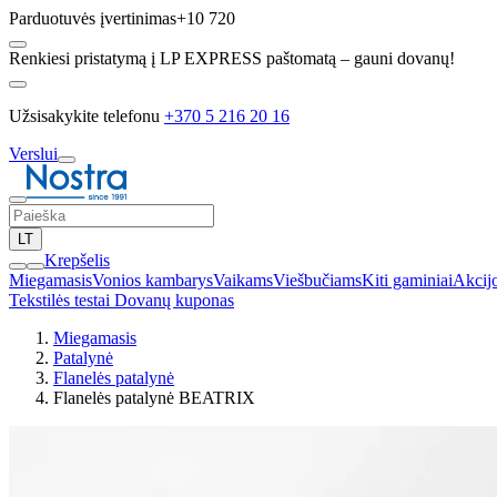
Parduotuvės įvertinimas
+10 720
Renkiesi pristatymą į LP EXPRESS paštomatą – gauni dovanų!
Užsisakykite telefonu
+370 5 216 20 16
Verslui
LT
Krepšelis
Miegamasis
Vonios kambarys
Vaikams
Viešbučiams
Kiti gaminiai
Akcij
Tekstilės testai
Dovanų kuponas
Miegamasis
Patalynė
Flanelės patalynė
Flanelės patalynė BEATRIX