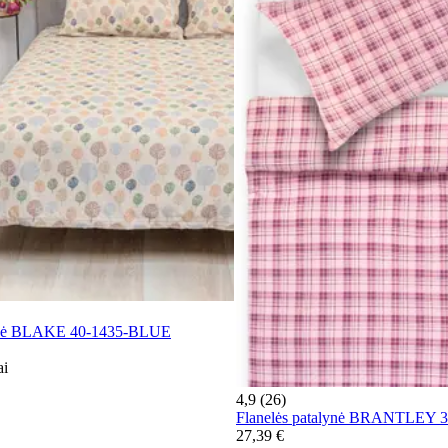
lynė BLAKE 40-1435-BLUE
ai
4,9 (26)
Flanelės patalynė BRANTLEY 
27,39 €