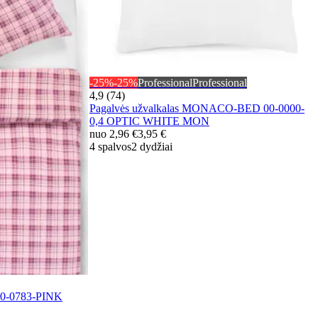
-25%
-25%
Professional
Professional
4,9 (74)
Pagalvės užvalkalas MONACO-BED 00-0000-
0,4 OPTIC WHITE MON
nuo
2,96 €
3,95 €
4 spalvos
2 dydžiai
30-0783-PINK