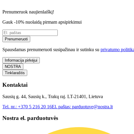
Prenumeruok naujienlaiškį!
Gauk -10% nuolaidą pirmam apsipirkimui
Prenumeruoti
Spausdamas prenumeruoti susipažinau ir sutinku su
privatumo politik
Informacija pirkėjui
NOSTRA
Tinklaraštis
Kontaktai
Sausių g. 44, Sausių k., Trakų raj. LT-21401, Lietuva
Tel. nr.:
+370 5 216 20 16
El. paštas:
parduotuve@nostra.lt
Nostra el. parduotuvės