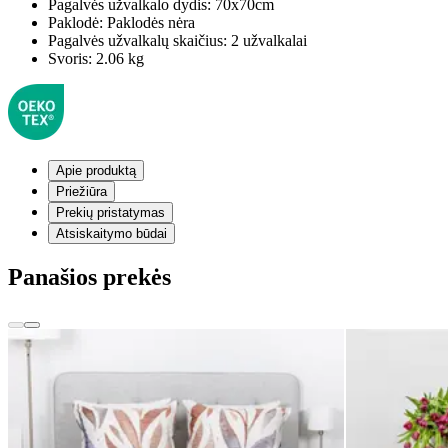
Pagalvės užvalkalo dydis:
70x70cm
Paklodė:
Paklodės nėra
Pagalvės užvalkalų skaičius:
2 užvalkalai
Svoris:
2.06 kg
Apie produktą
Priežiūra
Prekių pristatymas
Atsiskaitymo būdai
Panašios prekės