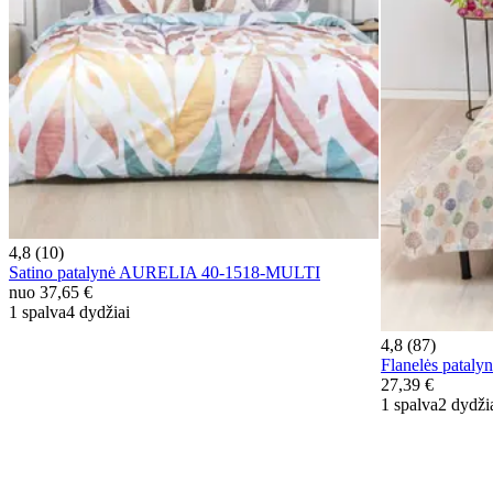
4,8 (10)
Satino patalynė AURELIA 40-1518-MULTI
nuo
37,65 €
1 spalva
4 dydžiai
4,8 (87)
Flanelės pata
27,39 €
1 spalva
2 dydži