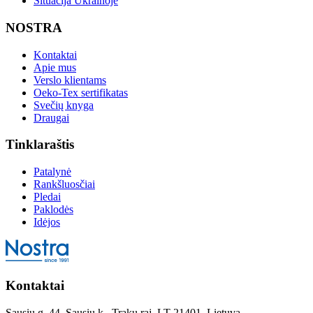
Situacija Ukrainoje
NOSTRA
Kontaktai
Apie mus
Verslo klientams
Oeko-Tex sertifikatas
Svečių knyga
Draugai
Tinklaraštis
Patalynė
Rankšluosčiai
Pledai
Paklodės
Idėjos
Kontaktai
Sausių g. 44, Sausių k., Trakų raj. LT-21401, Lietuva