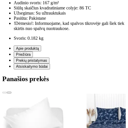
Audinio svoris:
167 g/m²
Siūlų skaičius kvadratiniame colyje:
86 TC
Užsegimas:
Su užtrauktukais
Pasiūta:
Pakistane
!Dėmesio!:
Informuojame, kad spalvos tikrovėje gali šiek tiek
skirtis nuo spalvų nuotraukose.
Svoris:
0.182 kg
Apie produktą
Priežiūra
Prekių pristatymas
Atsiskaitymo būdai
Panašios prekės