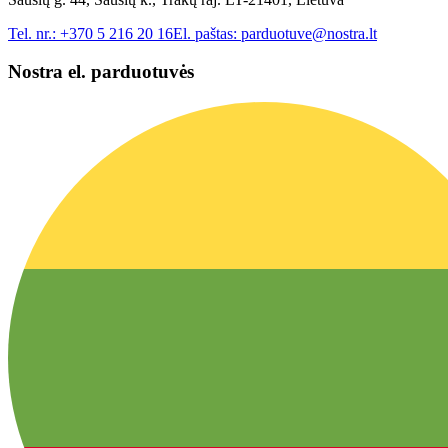
Tel. nr.:
+370 5 216 20 16
El. paštas:
parduotuve@nostra.lt
Nostra el. parduotuvės