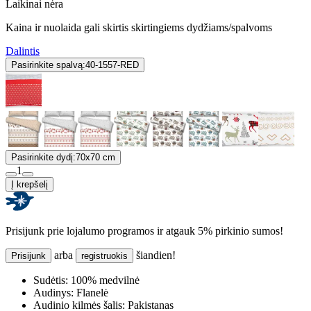
Laikinai nėra
Kaina ir nuolaida gali skirtis skirtingiems dydžiams/spalvoms
Dalintis
Pasirinkite spalvą:
40-1557-RED
Pasirinkite dydį:
70x70 cm
1
Į krepšelį
Prisijunk prie lojalumo programos ir atgauk 5% pirkinio sumos!
arba
šiandien!
Prisijunk
registruokis
Sudėtis:
100% medvilnė
Audinys:
Flanelė
Audinio kilmės šalis:
Pakistanas