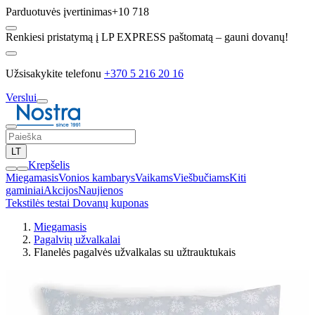
Parduotuvės įvertinimas
+10 718
Renkiesi pristatymą į LP EXPRESS paštomatą – gauni dovanų!
Užsisakykite telefonu
+370 5 216 20 16
Verslui
LT
Krepšelis
Miegamasis
Vonios kambarys
Vaikams
Viešbučiams
Kiti
gaminiai
Akcijos
Naujienos
Tekstilės testai
Dovanų kuponas
Miegamasis
Pagalvių užvalkalai
Flanelės pagalvės užvalkalas su užtrauktukais