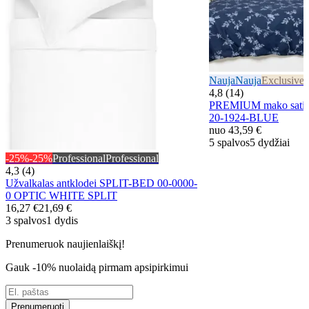
Nauja
Nauja
Exclusive
E
4,8 (14)
PREMIUM mako satin
20-1924-BLUE
nuo
43,59 €
5 spalvos
5 dydžiai
-25%
-25%
Professional
Professional
4,3 (4)
Užvalkalas antklodei SPLIT-BED 00-0000-
0 OPTIC WHITE SPLIT
16,27 €
21,69 €
3 spalvos
1 dydis
Prenumeruok naujienlaiškį!
Gauk -10% nuolaidą pirmam apsipirkimui
Prenumeruoti