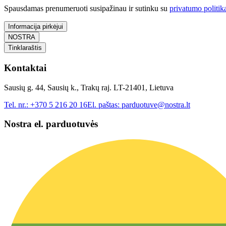
Spausdamas prenumeruoti susipažinau ir sutinku su
privatumo politik
Informacija pirkėjui
NOSTRA
Tinklaraštis
Kontaktai
Sausių g. 44, Sausių k., Trakų raj. LT-21401, Lietuva
Tel. nr.:
+370 5 216 20 16
El. paštas:
parduotuve@nostra.lt
Nostra el. parduotuvės