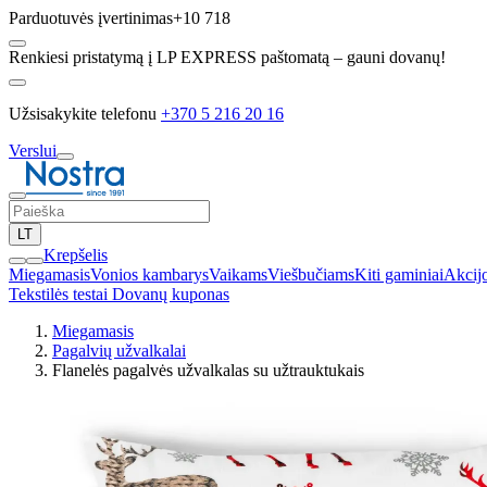
Parduotuvės įvertinimas
+10 718
Renkiesi pristatymą į LP EXPRESS paštomatą – gauni dovanų!
Užsisakykite telefonu
+370 5 216 20 16
Verslui
LT
Krepšelis
Miegamasis
Vonios kambarys
Vaikams
Viešbučiams
Kiti gaminiai
Akcij
Tekstilės testai
Dovanų kuponas
Miegamasis
Pagalvių užvalkalai
Flanelės pagalvės užvalkalas su užtrauktukais