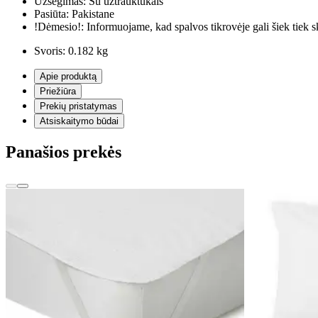
Užsegimas:
Su užtrauktukais
Pasiūta:
Pakistane
!Dėmesio!:
Informuojame, kad spalvos tikrovėje gali šiek tiek s
Svoris:
0.182 kg
Apie produktą
Priežiūra
Prekių pristatymas
Atsiskaitymo būdai
Panašios prekės