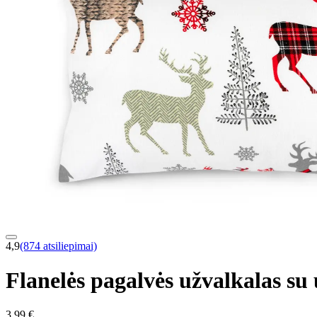
4,9
(874 atsiliepimai)
Flanelės pagalvės užvalkalas 
3,99 €