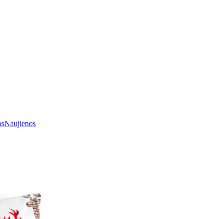
os
Naujienos