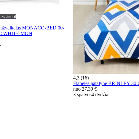
fessional
ės užvalkalas MONACO-BED 00-
TIC WHITE MON
s
4,3 (16)
Flanelės patalynė BRINLEY 3
nuo
27,39 €
3 spalvos
4 dydžiai