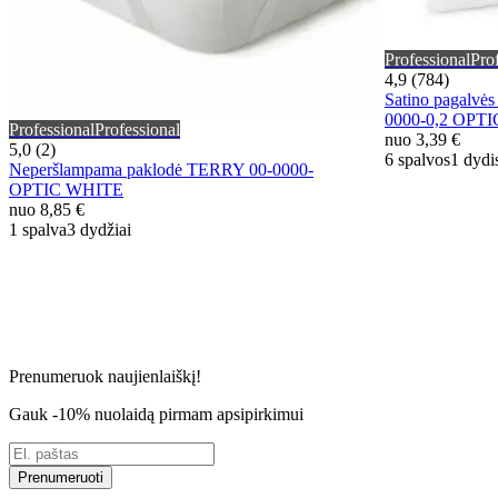
Professional
Pro
4,9 (784)
Satino pagalv
0000-0,2 OP
Professional
Professional
nuo
3,39 €
5,0 (2)
6 spalvos
1 dydi
Neperšlampama paklodė TERRY 00-0000-
OPTIC WHITE
nuo
8,85 €
1 spalva
3 dydžiai
Prenumeruok naujienlaiškį!
Gauk -10% nuolaidą pirmam apsipirkimui
Prenumeruoti