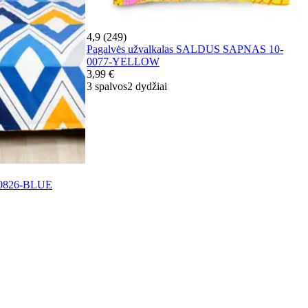
4,9 (249)
Pagalvės užvalkalas SALDUS SAPNAS 10-
0077-YELLOW
3,99 €
3 spalvos
2 dydžiai
0-0826-BLUE