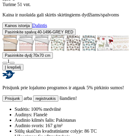
Turime 51 vnt.
Kaina ir nuolaida gali skirtis skirtingiems dydžiams/spalvoms
Dalintis
Kainos istorija
Pasirinkite spalvą:
40-1496-GREY RED
Pasirinkite dydį:
70x70 cm
1
Į krepšelį
Prisijunk prie lojalumo programos ir atgauk 5% pirkinio sumos!
arba
šiandien!
Prisijunk
registruokis
Sudėtis:
100% medvilnė
Audinys:
Flanelė
Audinio kilmės šalis:
Pakistanas
Audinio svoris:
167 g/m²
Siūlų skaičius kvadratiniame colyje:
86 TC