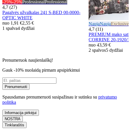
-25%
-25%
Professional
Professional
4,7 (27)
Pagalvės užvalkalas 241 S-BED 00-0000-
OPTIC WHITE
nuo
1,91 €
2,55 €
Nauja
Nauja
Exclusive
E
1 spalva
4 dydžiai
4,7 (11)
PREMIUM mako satino
CORRINE 20-1920/
nuo
43,59 €
2 spalvos
5 dydžiai
Prenumeruok naujienlaiškį!
Gauk -10% nuolaidą pirmam apsipirkimui
Prenumeruoti
Spausdamas prenumeruoti susipažinau ir sutinku su
privatumo
politika
Informacija pirkėjui
NOSTRA
Tinklaraštis