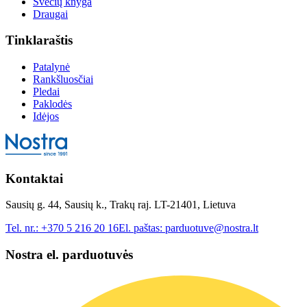
Svečių knyga
Draugai
Tinklaraštis
Patalynė
Rankšluosčiai
Pledai
Paklodės
Idėjos
Kontaktai
Sausių g. 44, Sausių k., Trakų raj. LT-21401, Lietuva
Tel. nr.:
+370 5 216 20 16
El. paštas:
parduotuve@nostra.lt
Nostra el. parduotuvės