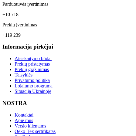
Parduotuvės įvertinimas
+10 718
Prekių įvertinimas
+119 239
Informacija pirkėjui
Atsiskaitymo būdai
Prekių pristatymas
Prekių grąžinimas
Taisyklės
Privatumo politika
Lojalumo programa
Situacija Ukrainoje
NOSTRA
Kontaktai
Apie mus
Verslo klientams
Oeko-Tex sertifikatas