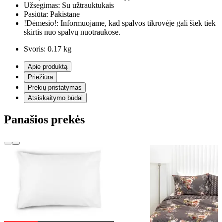
Užsegimas:
Su užtrauktukais
Pasiūta:
Pakistane
!Dėmesio!:
Informuojame, kad spalvos tikrovėje gali šiek tiek
skirtis nuo spalvų nuotraukose.
Svoris:
0.17 kg
Apie produktą
Priežiūra
Prekių pristatymas
Atsiskaitymo būdai
Panašios prekės