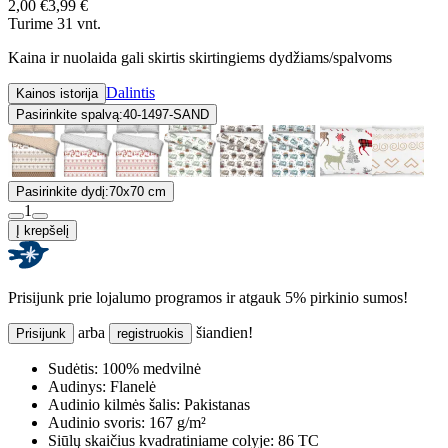
2,00 €
3,99 €
Turime 31 vnt.
Kaina ir nuolaida gali skirtis skirtingiems dydžiams/spalvoms
Dalintis
Kainos istorija
Pasirinkite spalvą:
40-1497-SAND
Pasirinkite dydį:
70x70 cm
1
Į krepšelį
Prisijunk prie lojalumo programos ir atgauk 5% pirkinio sumos!
arba
šiandien!
Prisijunk
registruokis
Sudėtis:
100% medvilnė
Audinys:
Flanelė
Audinio kilmės šalis:
Pakistanas
Audinio svoris:
167 g/m²
Siūlų skaičius kvadratiniame colyje:
86 TC