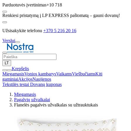
Parduotuvės įvertinimas
+10 718
Renkiesi pristatymą į LP EXPRESS paštomatą – gauni dovanų!
Užsisakykite telefonu
+370 5 216 20 16
Verslui
LT
Krepšelis
Miegamasis
Vonios kambarys
Vaikams
Viešbučiams
Kiti
gaminiai
Akcijos
Naujienos
Tekstilės testai
Dovanų kuponas
Miegamasis
Pagalvių užvalkalai
Flanelės pagalvės užvalkalas su užtrauktukais