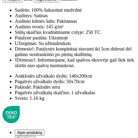
Sudėtis:
100% šukuotinė medvilnė
Audinys:
Satinas
Audinio kilmės šalis:
Pakistanas
Audinio svoris:
145 g/m²
Siūlų skaičius kvadratiniame colyje:
250 TC
Patalynė pasiūta:
Ukrainoje
Užsegimas:
Su užtrauktukais
Dėmesio!:
Patalynės komplektai siuvami iki 5cm didesni dėl
galimo susitraukimo po pirmų skalbimų.
!Dėmesio!:
Informuojame, kad spalvos tikrovėje gali šiek tiek
skirtis nuo spalvų nuotraukose.
Antklodės užvalkalo dydis:
140x200cm
Pagalvės užvalkalo dydis:
50x70cm
Paklodė:
Paklodės nėra
Pagalvės užvalkalų skaičius:
1 užvalkalas
Svoris:
1.16 kg
Apie produktą