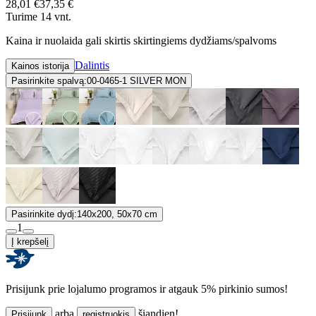
28,01 €
37,35 €
Turime 14 vnt.
Kaina ir nuolaida gali skirtis skirtingiems dydžiams/spalvoms
Dalintis
Kainos istorija
Pasirinkite spalvą:
00-0465-1 SILVER MON
Pasirinkite dydį:
140x200, 50x70 cm
1
Į krepšelį
Prisijunk prie lojalumo programos ir atgauk 5% pirkinio sumos!
arba
šiandien!
Prisijunk
registruokis