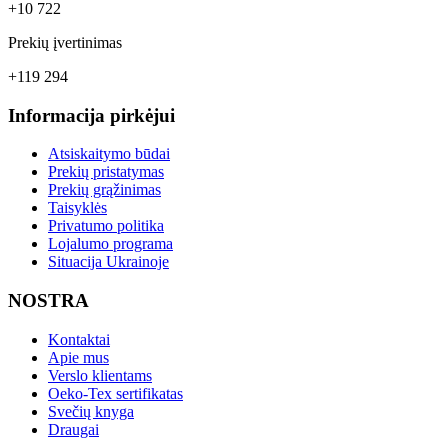
+10 722
Prekių įvertinimas
+119 294
Informacija pirkėjui
Atsiskaitymo būdai
Prekių pristatymas
Prekių grąžinimas
Taisyklės
Privatumo politika
Lojalumo programa
Situacija Ukrainoje
NOSTRA
Kontaktai
Apie mus
Verslo klientams
Oeko-Tex sertifikatas
Svečių knyga
Draugai