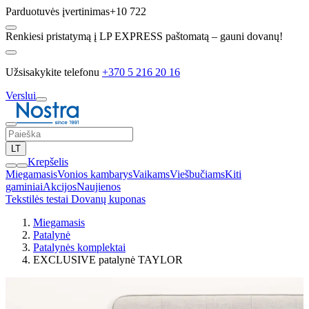
Parduotuvės įvertinimas
+10 722
Renkiesi pristatymą į LP EXPRESS paštomatą – gauni dovanų!
Užsisakykite telefonu
+370 5 216 20 16
Verslui
LT
Krepšelis
Miegamasis
Vonios kambarys
Vaikams
Viešbučiams
Kiti
gaminiai
Akcijos
Naujienos
Tekstilės testai
Dovanų kuponas
Miegamasis
Patalynė
Patalynės komplektai
EXCLUSIVE patalynė TAYLOR