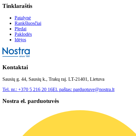
Tinklaraštis
Patalynė
Rankšluosčiai
Pledai
Paklodės
Idėjos
Kontaktai
Sausių g. 44, Sausių k., Trakų raj. LT-21401, Lietuva
Tel. nr.:
+370 5 216 20 16
El. paštas:
parduotuve@nostra.lt
Nostra el. parduotuvės