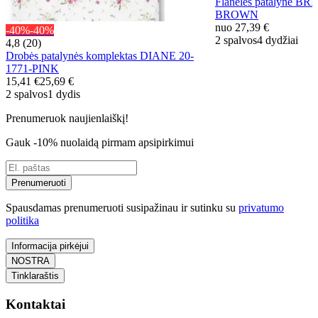
Flanelės patalynė BR
BROWN
nuo
27,39 €
-40%
-40%
2 spalvos
4 dydžiai
4,8 (20)
Drobės patalynės komplektas DIANE 20-
1771-PINK
15,41 €
25,69 €
2 spalvos
1 dydis
Prenumeruok naujienlaiškį!
Gauk -10% nuolaidą pirmam apsipirkimui
Prenumeruoti
Spausdamas prenumeruoti susipažinau ir sutinku su
privatumo
politika
Informacija pirkėjui
NOSTRA
Tinklaraštis
Kontaktai