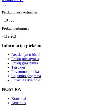
Parduotuvės įvertinimas
+10 720
Prekių įvertinimas
+119 263
Informacija pirkėjui
Atsiskaitymo būdai
Prekių pristatymas
Prekių grąžinimas
Taisyklės
Privatumo politika
Lojalumo programa
Situacija Ukrainoje
NOSTRA
Kontaktai
Apie mus