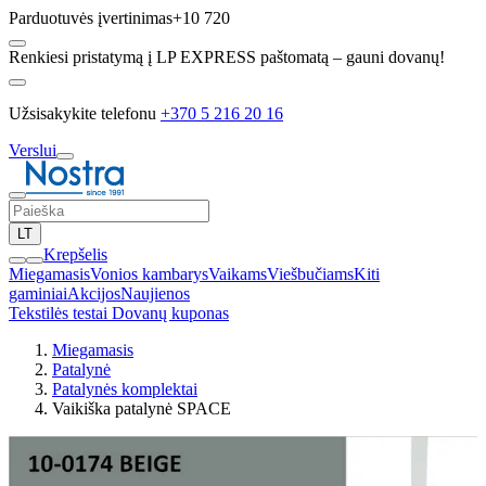
Parduotuvės įvertinimas
+10 720
Renkiesi pristatymą į LP EXPRESS paštomatą – gauni dovanų!
Užsisakykite telefonu
+370 5 216 20 16
Verslui
LT
Krepšelis
Miegamasis
Vonios kambarys
Vaikams
Viešbučiams
Kiti
gaminiai
Akcijos
Naujienos
Tekstilės testai
Dovanų kuponas
Miegamasis
Patalynė
Patalynės komplektai
Vaikiška patalynė SPACE