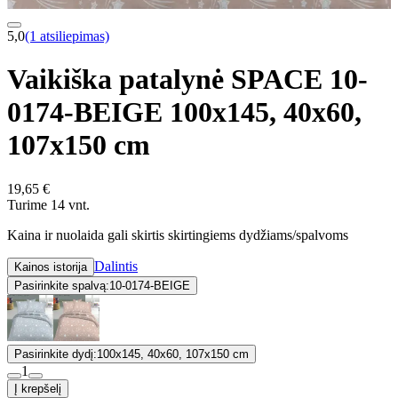
5,0
(1 atsiliepimas)
Vaikiška patalynė SPACE 10-
0174-BEIGE 100x145, 40x60,
107x150 cm
19,65 €
Turime 14 vnt.
Kaina ir nuolaida gali skirtis skirtingiems dydžiams/spalvoms
Dalintis
Kainos istorija
Pasirinkite spalvą:
10-0174-BEIGE
Pasirinkite dydį:
100x145, 40x60, 107x150 cm
1
Į krepšelį