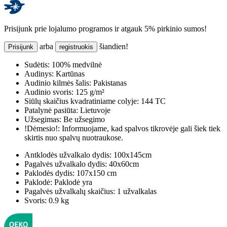
Prisijunk prie lojalumo programos ir atgauk 5% pirkinio sumos!
arba
šiandien!
Prisijunk
registruokis
Sudėtis:
100% medvilnė
Audinys:
Kartūnas
Audinio kilmės šalis:
Pakistanas
Audinio svoris:
125 g/m²
Siūlų skaičius kvadratiniame colyje:
144 TC
Patalynė pasiūta:
Lietuvoje
Užsegimas:
Be užsegimo
!Dėmesio!:
Informuojame, kad spalvos tikrovėje gali šiek tiek
skirtis nuo spalvų nuotraukose.
Antklodės užvalkalo dydis:
100x145cm
Pagalvės užvalkalo dydis:
40x60cm
Paklodės dydis:
107x150 cm
Paklodė:
Paklodė yra
Pagalvės užvalkalų skaičius:
1 užvalkalas
Svoris:
0.9 kg