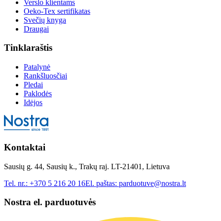
Verslo klientams
Oeko-Tex sertifikatas
Svečių knyga
Draugai
Tinklaraštis
Patalynė
Rankšluosčiai
Pledai
Paklodės
Idėjos
Kontaktai
Sausių g. 44, Sausių k., Trakų raj. LT-21401, Lietuva
Tel. nr.:
+370 5 216 20 16
El. paštas:
parduotuve@nostra.lt
Nostra el. parduotuvės