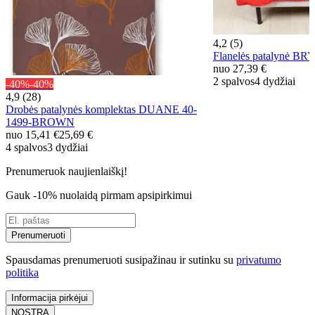
4,2 (5)
Flanelės patalynė 
nuo
27,39 €
2 spalvos
4 dydžiai
-40%
-40%
4,9 (28)
Drobės patalynės komplektas DUANE 40-
1499-BROWN
nuo
15,41 €
25,69 €
4 spalvos
3 dydžiai
Prenumeruok naujienlaiškį!
Gauk -10% nuolaidą pirmam apsipirkimui
Prenumeruoti
Spausdamas prenumeruoti susipažinau ir sutinku su
privatumo
politika
Informacija pirkėjui
NOSTRA