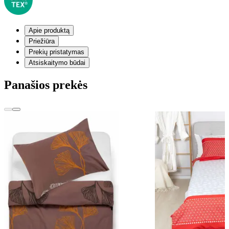
Apie produktą
Priežiūra
Prekių pristatymas
Atsiskaitymo būdai
Panašios prekės