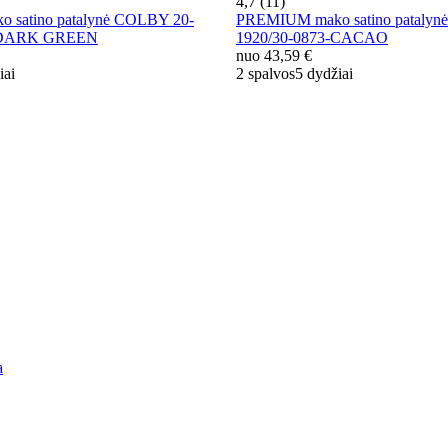
4,7 (11)
satino patalynė COLBY 20-
PREMIUM mako satino patalyn
1-DARK GREEN
1920/30-0873-CACAO
nuo
43,59 €
iai
2 spalvos
5 dydžiai
a