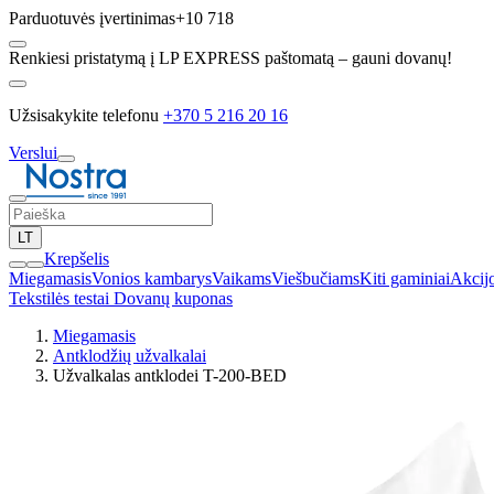
Parduotuvės įvertinimas
+10 718
Renkiesi pristatymą į LP EXPRESS paštomatą – gauni dovanų!
Užsisakykite telefonu
+370 5 216 20 16
Verslui
LT
Krepšelis
Miegamasis
Vonios kambarys
Vaikams
Viešbučiams
Kiti gaminiai
Akcij
Tekstilės testai
Dovanų kuponas
Miegamasis
Antklodžių užvalkalai
Užvalkalas antklodei T-200-BED