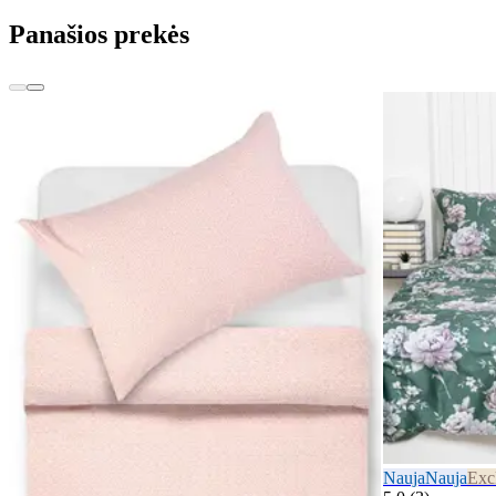
Panašios prekės
Nauja
Nauja
Exc