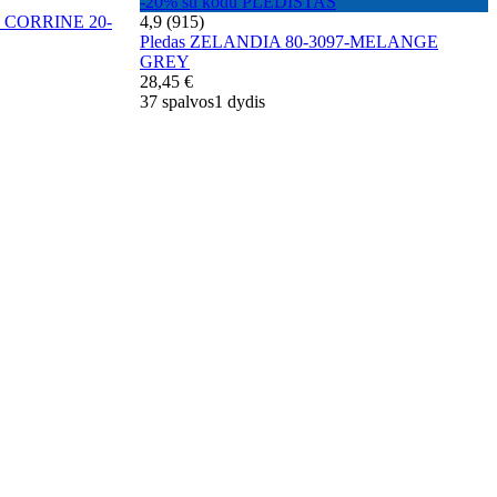
-20% su kodu PLEDISTAS
ė CORRINE 20-
4,9 (915)
Pledas ZELANDIA 80-3097-MELANGE
GREY
28,45 €
37 spalvos
1 dydis