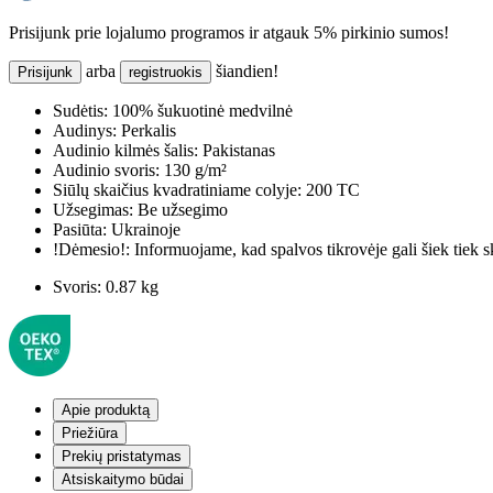
Prisijunk prie lojalumo programos ir atgauk 5% pirkinio sumos!
arba
šiandien!
Prisijunk
registruokis
Sudėtis:
100% šukuotinė medvilnė
Audinys:
Perkalis
Audinio kilmės šalis:
Pakistanas
Audinio svoris:
130 g/m²
Siūlų skaičius kvadratiniame colyje:
200 TC
Užsegimas:
Be užsegimo
Pasiūta:
Ukrainoje
!Dėmesio!:
Informuojame, kad spalvos tikrovėje gali šiek tiek s
Svoris:
0.87 kg
Apie produktą
Priežiūra
Prekių pristatymas
Atsiskaitymo būdai