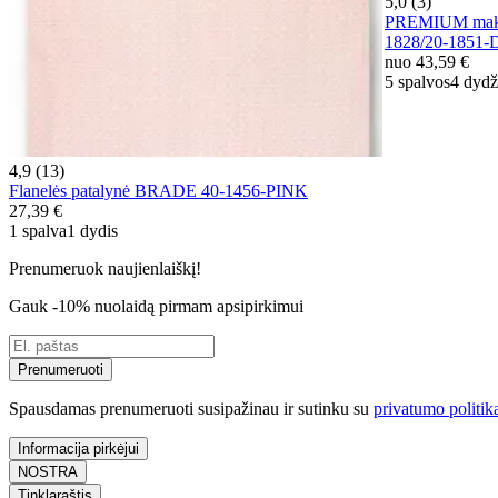
5,0 (3)
PREMIUM mako 
1828/20-185
nuo
43,59 €
5 spalvos
4 dydž
4,9 (13)
Flanelės patalynė BRADE 40-1456-PINK
27,39 €
1 spalva
1 dydis
Prenumeruok naujienlaiškį!
Gauk -10% nuolaidą pirmam apsipirkimui
Prenumeruoti
Spausdamas prenumeruoti susipažinau ir sutinku su
privatumo politik
Informacija pirkėjui
NOSTRA
Tinklaraštis