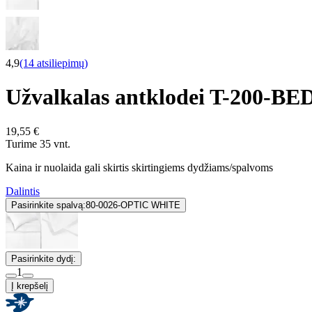
4,9
(14 atsiliepimų)
Užvalkalas antklodei T-200-
19,55 €
Turime 35 vnt.
Kaina ir nuolaida gali skirtis skirtingiems dydžiams/spalvoms
Dalintis
Pasirinkite spalvą:
80-0026-OPTIC WHITE
Pasirinkite dydį:
1
Į krepšelį