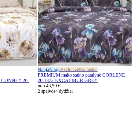
Nauja
Nauja
Exclusive
Exclusive
PREMIUM mako satino patalynė CORLENE
nė CONNEY 20-
20-1873-EXCALIBUR GREY
nuo
43,59 €
2 spalvos
4 dydžiai