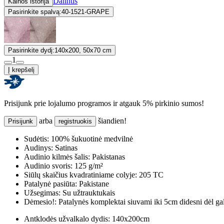
Dalintis
Kainos istorija
Pasirinkite spalvą:
40-1521-GRAPE
Pasirinkite dydį:
140x200, 50x70 cm
1
Į krepšelį
Prisijunk prie lojalumo programos ir atgauk 5% pirkinio sumos!
arba
šiandien!
Prisijunk
registruokis
Sudėtis:
100% šukuotinė medvilnė
Audinys:
Satinas
Audinio kilmės šalis:
Pakistanas
Audinio svoris:
125 g/m²
Siūlų skaičius kvadratiniame colyje:
205 TC
Patalynė pasiūta:
Pakistane
Užsegimas:
Su užtrauktukais
Dėmesio!:
Patalynės komplektai siuvami iki 5cm didesni dėl ga
Antklodės užvalkalo dydis:
140x200cm