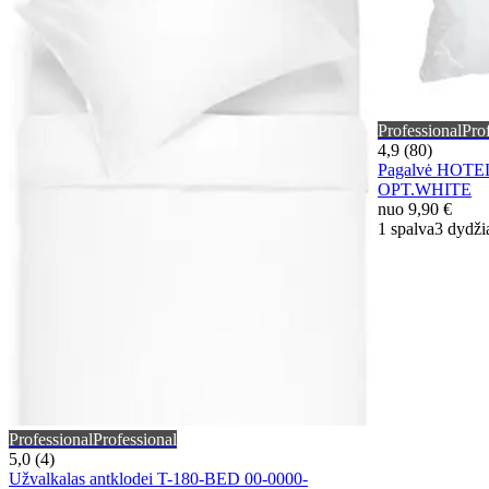
Professional
Pro
4,9 (80)
Pagalvė HOTEL 
OPT.WHITE
nuo
9,90 €
1 spalva
3 dydži
Professional
Professional
5,0 (4)
Užvalkalas antklodei T-180-BED 00-0000-