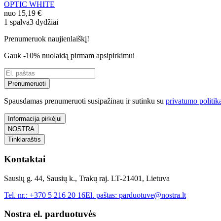
OPTIC WHITE
nuo
15,19 €
1 spalva
3 dydžiai
Prenumeruok naujienlaiškį!
Gauk -10% nuolaidą pirmam apsipirkimui
Prenumeruoti
Spausdamas prenumeruoti susipažinau ir sutinku su
privatumo politik
Informacija pirkėjui
NOSTRA
Tinklaraštis
Kontaktai
Sausių g. 44, Sausių k., Trakų raj. LT-21401, Lietuva
Tel. nr.:
+370 5 216 20 16
El. paštas:
parduotuve@nostra.lt
Nostra el. parduotuvės