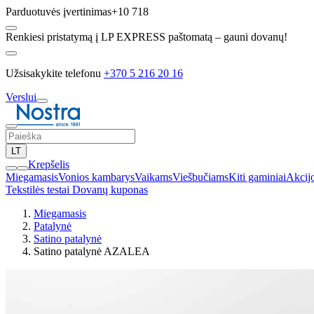
Parduotuvės įvertinimas
+10 718
Renkiesi pristatymą į LP EXPRESS paštomatą – gauni dovanų!
Užsisakykite telefonu
+370 5 216 20 16
Verslui
LT
Krepšelis
Miegamasis
Vonios kambarys
Vaikams
Viešbučiams
Kiti gaminiai
Akcij
Tekstilės testai
Dovanų kuponas
Miegamasis
Patalynė
Satino patalynė
Satino patalynė AZALEA