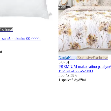
fessional
su užtrauktuku 00-0000-
ai
Nauja
Nauja
Exclusive
Exclusive
5,0 (3)
PREMIUM mako satino pataly
1929/40-1653-SAND
nuo
43,59 €
1 spalva
5 dydžiai