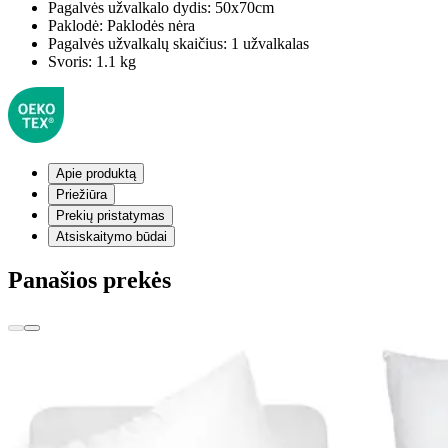
Pagalvės užvalkalo dydis:
50x70cm
Paklodė:
Paklodės nėra
Pagalvės užvalkalų skaičius:
1 užvalkalas
Svoris:
1.1 kg
Apie produktą
Priežiūra
Prekių pristatymas
Atsiskaitymo būdai
Panašios prekės