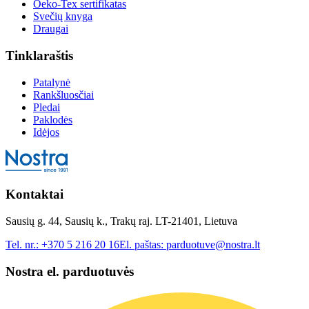
Oeko-Tex sertifikatas
Svečių knyga
Draugai
Tinklaraštis
Patalynė
Rankšluosčiai
Pledai
Paklodės
Idėjos
Kontaktai
Sausių g. 44, Sausių k., Trakų raj. LT-21401, Lietuva
Tel. nr.:
+370 5 216 20 16
El. paštas:
parduotuve@nostra.lt
Nostra el. parduotuvės