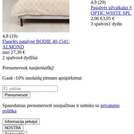
4,9 (29)
Pagalvės užvalkalas 
OPTIC WHITE SPLI
2,96 €
3,95 €
3 spalvos
1 dydis
4,8 (19)
Flanelės patalynė BODIE 40-1541-
ALMOND
nuo
27,39 €
2 spalvos
4 dydžiai
Prenumeruok naujienlaiškį!
Gauk -10% nuolaidą pirmam apsipirkimui
Prenumeruoti
Spausdamas prenumeruoti susipažinau ir sutinku su
privatumo
politika
Informacija pirkėjui
NOSTRA