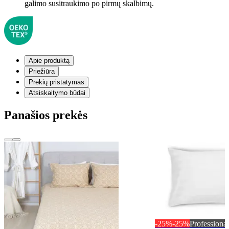
galimo susitraukimo po pirmų skalbimų.
Apie produktą
Priežiūra
Prekių pristatymas
Atsiskaitymo būdai
Panašios prekės
-25%
-25%
Professional