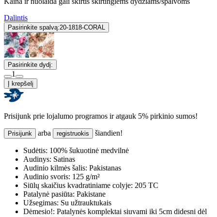
Kaina ir nuolaida gali skirtis skirtingiems dydžiams/spalvoms
Dalintis
Pasirinkite spalvą:
20-1818-CORAL
Pasirinkite dydį:
1
Į krepšelį
Prisijunk prie lojalumo programos ir atgauk 5% pirkinio sumos!
arba
šiandien!
Prisijunk
registruokis
Sudėtis:
100% šukuotinė medvilnė
Audinys:
Satinas
Audinio kilmės šalis:
Pakistanas
Audinio svoris:
125 g/m²
Siūlų skaičius kvadratiniame colyje:
205 TC
Patalynė pasiūta:
Pakistane
Užsegimas:
Su užtrauktukais
Dėmesio!:
Patalynės komplektai siuvami iki 5cm didesni dėl