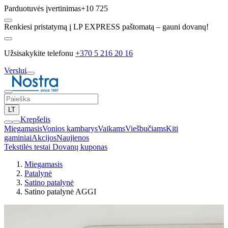
Parduotuvės įvertinimas
+10 725
Renkiesi pristatymą į LP EXPRESS paštomatą – gauni dovanų!
Užsisakykite telefonu
+370 5 216 20 16
Verslui
LT
Krepšelis
Miegamasis
Vonios kambarys
Vaikams
Viešbučiams
Kiti
gaminiai
Akcijos
Naujienos
Tekstilės testai
Dovanų kuponas
Miegamasis
Patalynė
Satino patalynė
Satino patalynė AGGI