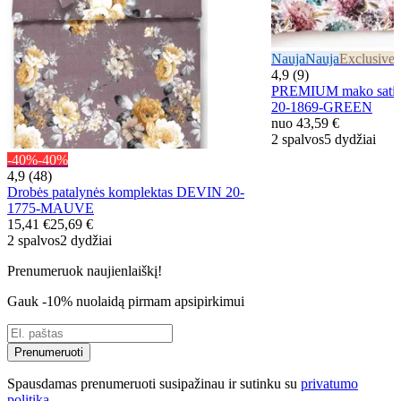
Nauja
Nauja
Exclusive
E
4,9 (9)
PREMIUM mako satin
20-1869-GREEN
nuo
43,59 €
2 spalvos
5 dydžiai
-40%
-40%
4,9 (48)
Drobės patalynės komplektas DEVIN 20-
1775-MAUVE
15,41 €
25,69 €
2 spalvos
2 dydžiai
Prenumeruok naujienlaiškį!
Gauk -10% nuolaidą pirmam apsipirkimui
Prenumeruoti
Spausdamas prenumeruoti susipažinau ir sutinku su
privatumo
politika