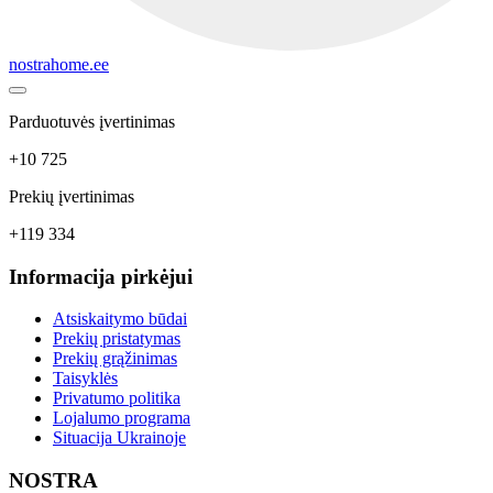
nostrahome.ee
Parduotuvės įvertinimas
+10 725
Prekių įvertinimas
+119 334
Informacija pirkėjui
Atsiskaitymo būdai
Prekių pristatymas
Prekių grąžinimas
Taisyklės
Privatumo politika
Lojalumo programa
Situacija Ukrainoje
NOSTRA