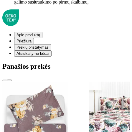
galimo susitraukimo po pirmų skalbimų.
Apie produktą
Priežiūra
Prekių pristatymas
Atsiskaitymo būdai
Panašios prekės