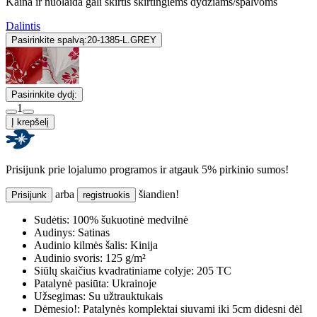
Kaina ir nuolaida gali skirtis skirtingiems dydžiams/spalvoms
Dalintis
Pasirinkite spalvą:
20-1385-L.GREY
Pasirinkite dydį:
1
Į krepšelį
Prisijunk prie lojalumo programos ir atgauk 5% pirkinio sumos!
arba
šiandien!
Prisijunk
registruokis
Sudėtis:
100% šukuotinė medvilnė
Audinys:
Satinas
Audinio kilmės šalis:
Kinija
Audinio svoris:
125 g/m²
Siūlų skaičius kvadratiniame colyje:
205 TC
Patalynė pasiūta:
Ukrainoje
Užsegimas:
Su užtrauktukais
Dėmesio!:
Patalynės komplektai siuvami iki 5cm didesni dėl