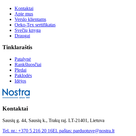
Kontaktai
Apie mus
Verslo klientams
Oeko-Tex sertifikatas
Svečių knyga
Draugai
Tinklaraštis
Patalynė
Rankšluosčiai
Pledai
Paklodės
Idėjos
Kontaktai
Sausių g. 44, Sausių k., Trakų raj. LT-21401, Lietuva
Tel. nr.:
+370 5 216 20 16
El. paštas:
parduotuve@nostra.lt